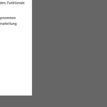
rden. Funktionale
orgenommen
erarbeitung
n
fen:
 und