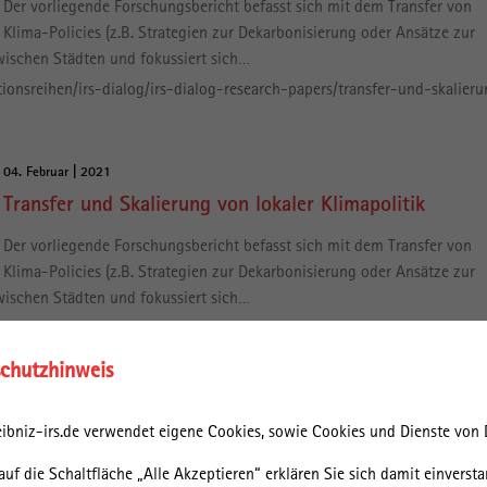
Der vorliegende Forschungsbericht befasst sich mit dem Transfer von
Klima-Policies (z.B. Strategien zur Dekarbonisierung oder Ansätze zur
ischen Städten und fokussiert sich…
tionsreihen/irs-dialog/irs-dialog-research-papers/transfer-und-skalier
04. Februar | 2021
Transfer und Skalierung von lokaler Klimapolitik
Der vorliegende Forschungsbericht befasst sich mit dem Transfer von
Klima-Policies (z.B. Strategien zur Dekarbonisierung oder Ansätze zur
ischen Städten und fokussiert sich…
ublikationen/irs-dialog/transfer-und-skalierung-von-lokaler-klimapoliti
chutzhinweis
08. Januar | 2021
Dr.-Ing. Jörn Krupa
ibniz-irs.de verwendet eigene Cookies, sowie Cookies und Dienste von D
Dr.-Ing. Jörn Krupa Dr.-Ing. Jörn Krupa ist Leiter des Technologietransfe
auf die Schaltfläche „Alle Akzeptieren“ erklären Sie sich damit einversta
des Deutschen GeoForschungsZentrums (GFZ) in Potsdam. Von 2003 bi