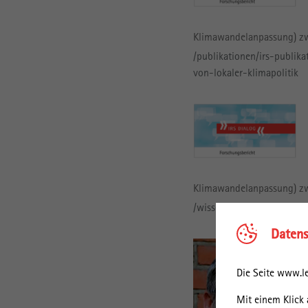
Klimawandelanpassung) zw
/publikationen/irs-publika
von-lokaler-klimapolitik
Klimawandelanpassung) zw
/wissenstransfer/transferp
Datens
Die Seite www.le
Mit einem Klick 