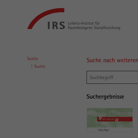
Gehe
Leibniz-
direkt
Institut
zu:
für
Raumbezogene
Sozialforschung
Hauptnavigation
Suche
Suche nach weitere
Hauptinhalt
Suche
Suchergebnisse