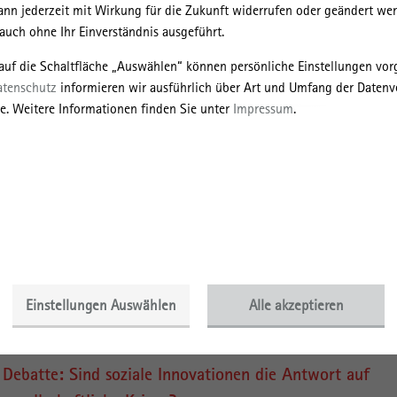
ann jederzeit mit Wirkung für die Zukunft widerrufen oder geändert we
2009 war er wissenschaftlicher Mitarbeiter in der…
uch ohne Ihr Einverständnis ausgeführt.
/institut/arbeiten-am-irs/alumni/dr-ing-joern-krupa
 auf die Schaltfläche „Auswählen“ können persönliche Einstellungen v
atenschutz
informieren wir ausführlich über Art und Umfang der Datenv
e. Weitere Informationen finden Sie unter
Impressum
.
Brexit und Corona: Die doppelte Krise der Hochschule
Britische Universitäten werden zurzeit von einer doppelten Krise getrof
Der Brexit gefährdet ihren Zugang zum europäischen Forschungsraum
damit zur EU-Forschungsförderung. Zugleich…
/wissenstransfer/transferpublikationen/irs-aktuell/neues-aus-der-
krise/brexit-und-corona-die-doppelte-krise-der-hochschulen
Einstellungen Auswählen
Alle akzeptieren
Debatte: Sind soziale Innovationen die Antwort auf