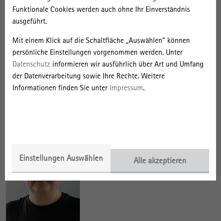
Funktionale Cookies werden auch ohne Ihr Einverständnis
LWL-Preußenmuseum Minden und LWL-Besucherzentrum am
ausgeführt.
Kaiser-Wilhelm-Denkmal
Mit einem Klick auf die Schaltfläche „Auswählen“ können
Arbeitskreis Archive der Leibniz-Gemeinschaft
persönliche Einstellungen vorgenommen werden. Unter
Datenschutz
informieren wir ausführlich über Art und Umfang
der Datenverarbeitung sowie Ihre Rechte. Weitere
Föderation deutschsprachiger
Informationen finden Sie unter
Impressum
.
Architektursammlungen
Einstellungen Auswählen
Alle akzeptieren