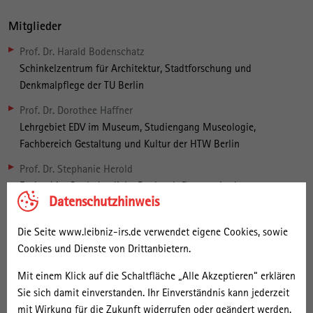
Mitglieder
Prof. Dr. Harald Bodenschatz
Schinkelzentrum für Architektur, Stadtforschung und
Denkmalpflege der TU Berlin
Prof. Dr. Dorothee Haffner
Lehrgebiet EDV im Museum, Studiengang Museologie,
Fachbereich Gestaltung und Kultur der HTW Berlin
Prof. Dr. Stephanie Herold
Fachgebiet Städtebauliche Denkmalpflege und urbanes
Datenschutzhinweis
Kulturerbe der TU Berlin
Andreas Matschenz
Die Seite www.leibniz-irs.de verwendet eigene Cookies, sowie
Kartenabteilung des Landesarchivs Berlin
Cookies und Dienste von Drittanbietern.
Dr. Hans-Dieter Nägelke
Mit einem Klick auf die Schaltfläche „Alle Akzeptieren“ erklären
Architekturmuseum der TU Berlin
Sie sich damit einverstanden. Ihr Einverständnis kann jederzeit
mit Wirkung für die Zukunft widerrufen oder geändert werden.
Dr. Sylvia Necker