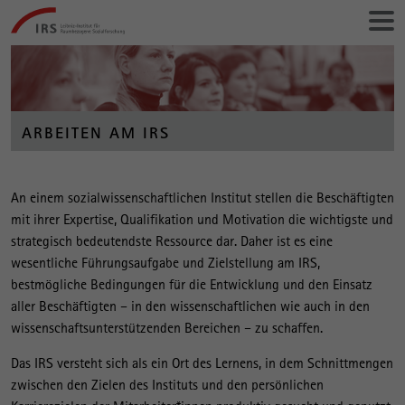
Gehe
Leibniz-
direkt
Institut
zu:
für
Raumbezogene
Sozialforschung
ARBEITEN AM IRS
A
An einem sozialwissenschaftlichen Institut stellen die Beschäftigten
Hauptinhalt
mit ihrer Expertise, Qualifikation und Motivation die wichtigste und
r
strategisch bedeutendste Ressource dar. Daher ist es eine
b
wesentliche Führungsaufgabe und Zielstellung am IRS,
e
bestmögliche Bedingungen für die Entwicklung und den Einsatz
i
aller Beschäftigten – in den wissenschaftlichen wie auch in den
wissenschaftsunterstützenden Bereichen – zu schaffen.
t
e
Das IRS versteht sich als ein Ort des Lernens, in dem Schnittmengen
zwischen den Zielen des Instituts und den persönlichen
n