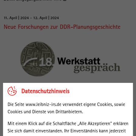
11. April | 2024 - 12. April | 2024
Neue Forschungen zur DDR-Planungsgeschichte
Die Werkstattgespräche dienen als Ort des Austauschs über
Datenschutzhinweis
Forschungsarbeiten sowie zum Gedankenaustausch zwischen
Fachwissenschaftler*innen und Zeitzeug*innen. Das 18.
Die Seite www.leibniz-irs.de verwendet eigene Cookies, sowie
Werkstattgespräch findet in Kooperation mit Prof. Dr. Stephanie
Cookies und Dienste von Drittanbietern.
Herold (TU Berlin/ISR), Prof. Dr. Hans-Georg Lippert (TU Dresden),
Prof. Dr. Hans-Rudolf Meier (Bauhaus-Universität Weimar) sowie
Mit einem Klick auf die Schaltfläche „Alle Akzeptieren“ erklären
Prof. Paul Zalewski (Europa-Universität Viadrina Frankfurt) statt.
Sie sich damit einverstanden. Ihr Einverständnis kann jederzeit