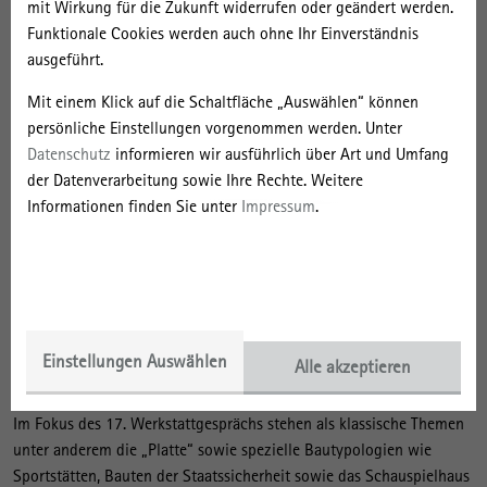
mehr Info
mit Wirkung für die Zukunft widerrufen oder geändert werden.
Funktionale Cookies werden auch ohne Ihr Einverständnis
ausgeführt.
19. Mai | 2022 - 20. Mai | 2022
Mit einem Klick auf die Schaltfläche „Auswählen“ können
Neue Forschungen zur DDR-Planungsgeschichte
persönliche Einstellungen vorgenommen werden. Unter
17. Werkstattgespräch
Datenschutz
informieren wir ausführlich über Art und Umfang
der Datenverarbeitung sowie Ihre Rechte. Weitere
Informationen finden Sie unter
Impressum
.
Einstellungen Auswählen
Alle akzeptieren
v.l.n.r.: CC BY-SA 3.0/commons.wikimedia.org; IRS, Wiss. Sammlungen, Bildarchiv; IRS, Wiss. Sammlungen,
Bildarchiv; Appaloosa/Eigenes Werk/CC BY-SA 3.0/commons.wikimedia.; IRS, Wiss. Sammlungen, Bildarchiv
Im Fokus des 17. Werkstattgesprächs stehen als klassische Themen
unter anderem die „Platte“ sowie spezielle Bautypologien wie
Sportstätten, Bauten der Staatssicherheit sowie das Schauspielhaus