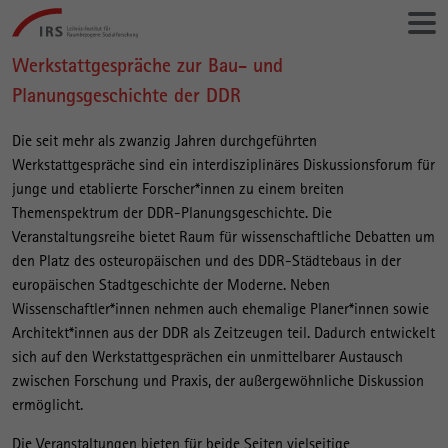
Gehe
Leibniz-
direkt
Institut
zu:
für
Werkstattgespräche zur Bau- und
Hauptinhalt
Raumbezogene
Planungsgeschichte der DDR
Sozialforschung
Die seit mehr als zwanzig Jahren durchgeführten
Werkstattgespräche sind ein interdisziplinäres Diskussionsforum für
junge und etablierte Forscher*innen zu einem breiten
Themenspektrum der DDR-Planungsgeschichte. Die
Veranstaltungsreihe bietet Raum für wissenschaftliche Debatten um
den Platz des osteuropäischen und des DDR-Städtebaus in der
europäischen Stadtgeschichte der Moderne. Neben
Wissenschaftler*innen nehmen auch ehemalige Planer*innen sowie
Architekt*innen aus der DDR als Zeitzeugen teil. Dadurch entwickelt
sich auf den Werkstattgesprächen ein unmittelbarer Austausch
zwischen Forschung und Praxis, der außergewöhnliche Diskussion
ermöglicht.
Die Veranstaltungen bieten für beide Seiten vielseitige