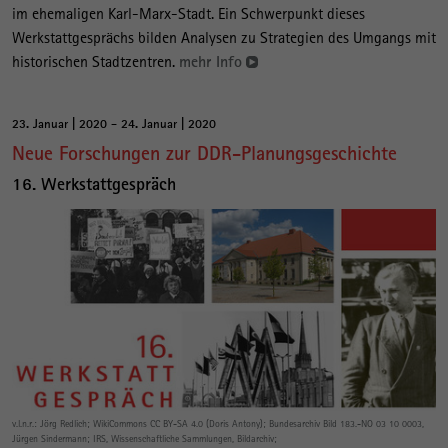
im ehemaligen Karl-Marx-Stadt. Ein Schwerpunkt dieses
Werkstattgesprächs bilden Analysen zu Strategien des Umgangs mit
historischen Stadtzentren.
mehr Info
23. Januar | 2020 - 24. Januar | 2020
Neue Forschungen zur DDR-Planungsgeschichte
16. Werkstattgespräch
v.l.n.r.: Jörg Redlich; WikiCommons CC BY-SA 4.0 (Doris Antony); Bundesarchiv Bild 183.-NO 03 10 0003,
Jürgen Sindermann; IRS, Wissenschaftliche Sammlungen, Bildarchiv;