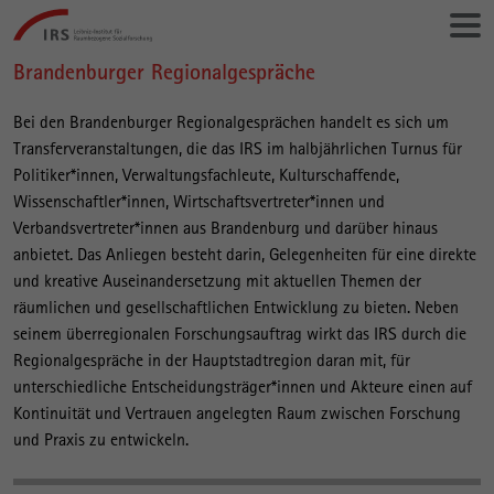
Gehe
Leibniz-
direkt
Institut
zu:
für
Brandenburger Regionalgespräche
Hauptinhalt
Raumbezogene
Sozialforschung
Bei den Brandenburger Regionalgesprächen handelt es sich um
Transferveranstaltungen, die das IRS im halbjährlichen Turnus für
Politiker*innen, Verwaltungsfachleute, Kulturschaffende,
Wissenschaftler*innen, Wirtschaftsvertreter*innen und
Verbandsvertreter*innen aus Brandenburg und darüber hinaus
anbietet. Das Anliegen besteht darin, Gelegenheiten für eine direkte
und kreative Auseinandersetzung mit aktuellen Themen der
räumlichen und gesellschaftlichen Entwicklung zu bieten. Neben
seinem überregionalen Forschungsauftrag wirkt das IRS durch die
Regionalgespräche in der Hauptstadtregion daran mit, für
unterschiedliche Entscheidungsträger*innen und Akteure einen auf
Kontinuität und Vertrauen angelegten Raum zwischen Forschung
und Praxis zu entwickeln.