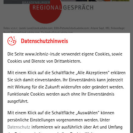
Fotos v.l.n.r.: Jacob Lund/stock.adobe.com; EKH-Pictures/stock.adobe.com; Ariane Sept, IRS; Fotocollage:
Frank Wagner/stock.adobe.com, Zauberhut/stock.adobe.com
Digitalisierung ist für viele Akteure ein zentrales Mittel zur
Datenschutzhinweis
Steigerung der Attraktivität ländlicher Räume. Seien es digitale
Lösungen zur Daseinsvorsorge, die Steigerung der Medien- und
Die Seite www.leibniz-irs.de verwendet eigene Cookies, sowie
Informationskompetenz der Bürger*innen oder die Unterstützung
Cookies und Dienste von Drittanbietern.
von sozialen Innovationen – viele dieser Bereiche werden nicht
Mit einem Klick auf die Schaltfläche „Alle Akzeptieren“ erklären
bloß als staatliche oder privatwirtschaftliche Aufgaben angesehen,
Sie sich damit einverstanden. Ihr Einverständnis kann jederzeit
sondern sind die Grundlage von zivilgesellschaftlichem
mit Wirkung für die Zukunft widerrufen oder geändert werden.
Engagement.
mehr Info
Funktionale Cookies werden auch ohne Ihr Einverständnis
ausgeführt.
08. Juni | 2022
Mit einem Klick auf die Schaltfläche „Auswählen“ können
Großwohnsiedlungen: Was heißt hier soziale
persönliche Einstellungen vorgenommen werden. Unter
Mischung?
Datenschutz
informieren wir ausführlich über Art und Umfang
52. Brandenburger Regionalgespräch