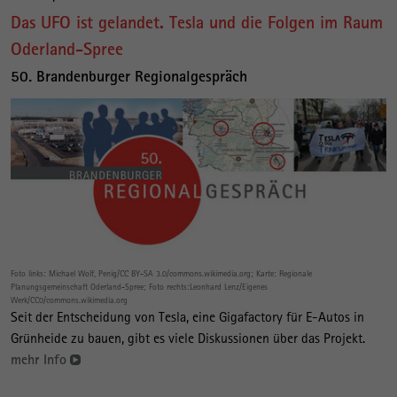
Das UFO ist gelandet. Tesla und die Folgen im Raum
Oderland-Spree
50. Brandenburger Regionalgespräch
Foto links: Michael Wolf, Penig/CC BY-SA 3.0/commons.wikimedia.org; Karte: Regionale
Planungsgemeinschaft Oderland-Spree; Foto rechts:Leonhard Lenz/Eigenes
Werk/CC0/commons.wikimedia.org
Seit der Entscheidung von Tesla, eine Gigafactory für E-Autos in
Grünheide zu bauen, gibt es viele Diskussionen über das Projekt.
mehr Info