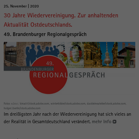
25. November | 2020
30 Jahre Wiedervereinigung. Zur anhaltenden
Aktualität Ostdeutschlands.
49. Brandenburger Regionalgespräch
Fotos v.l.n.r.: bina01/stock.adobe.com, winterbilder/stock.adobe.com, daskleineatelier/stock.adobe.com,
holger.l.berlin/stock.adobe.com
Im dreißigsten Jahr nach der Wiedervereinigung hat sich vieles an
der Realität in Gesamtdeutschland verändert.
mehr Info