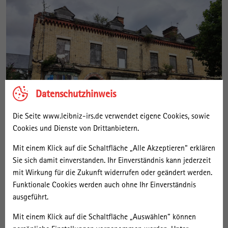
Datenschutzhinweis
Die Seite www.leibniz-irs.de verwendet eigene Cookies, sowie
Cookies und Dienste von Drittanbietern.
Mit einem Klick auf die Schaltfläche „Alle Akzeptieren“ erklären
Sie sich damit einverstanden. Ihr Einverständnis kann jederzeit
Politik und Planung
09/2024 - 08/2027
mit Wirkung für die Zukunft widerrufen oder geändert werden.
Unlikely Climate Pioneers: Local Governments’ Net
Funktionale Cookies werden auch ohne Ihr Einverständnis
Zero Actions in Left Behind Places in the UK and
ausgeführt.
Germany
Mit einem Klick auf die Schaltfläche „Auswählen“ können
Kommunalverwaltungen spielen eine zentrale Rolle bei der