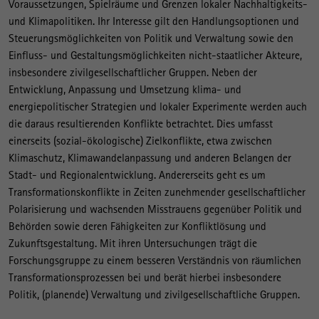
Voraussetzungen, Spielräume und Grenzen lokaler Nachhaltigkeits-
a
und Klimapolitiken. Ihr Interesse gilt den Handlungsoptionen und
p
Steuerungsmöglichkeiten von Politik und Verwaltung sowie den
o
Einfluss- und Gestaltungsmöglichkeiten nicht-staatlicher Akteure,
l
insbesondere zivilgesellschaftlicher Gruppen. Neben der
Entwicklung, Anpassung und Umsetzung klima- und
i
energiepolitischer Strategien und lokaler Experimente werden auch
t
die daraus resultierenden Konflikte betrachtet. Dies umfasst
i
einerseits (sozial-ökologische) Zielkonflikte, etwa zwischen
k
Klimaschutz, Klimawandelanpassung und anderen Belangen der
Stadt- und Regionalentwicklung. Andererseits geht es um
Transformationskonflikte in Zeiten zunehmender gesellschaftlicher
Polarisierung und wachsenden Misstrauens gegenüber Politik und
Behörden sowie deren Fähigkeiten zur Konfliktlösung und
Zukunftsgestaltung. Mit ihren Untersuchungen trägt die
Forschungsgruppe zu einem besseren Verständnis von räumlichen
Transformationsprozessen bei und berät hierbei insbesondere
Politik, (planende) Verwaltung und zivilgesellschaftliche Gruppen.