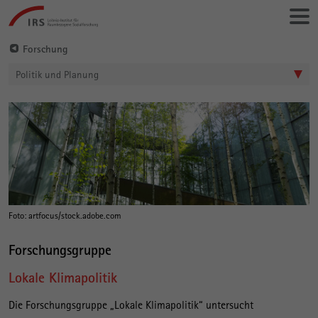
Gehe
Leibniz-
direkt
Institut
zu:
für
Forschung
Raumbezogene
Politik und Planung
Sozialforschung
L
Hauptinhalt
o
k
a
l
e
Foto: artfocus/stock.adobe.com
K
Forschungsgruppe
l
Lokale Klimapolitik
i
m
Die Forschungsgruppe „Lokale Klimapolitik“ untersucht