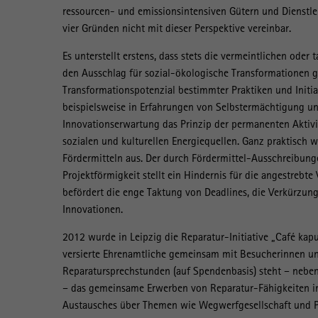
ressourcen- und emissionsintensiven Gütern und Dienstlei
vier Gründen nicht mit dieser Perspektive vereinbar.
Es unterstellt erstens, dass stets die vermeintlichen oder
den Ausschlag für sozial-ökologische Transformationen g
Transformationspotenzial bestimmter Praktiken und Initia
beispielsweise in Erfahrungen von Selbstermächtigung und
Innovationserwartung das Prinzip der permanenten Aktiv
sozialen und kulturellen Energiequellen. Ganz praktisch w
Fördermitteln aus. Der durch Fördermittel-Ausschreibun
Projektförmigkeit stellt ein Hindernis für die angestrebte
befördert die enge Taktung von Deadlines, die Verkürzun
Innovationen.
2012 wurde in Leipzig die Reparatur-Initiative „Café kap
versierte Ehrenamtliche gemeinsam mit Besucherinnen un
Reparatursprechstunden (auf Spendenbasis) steht – nebe
– das gemeinsame Erwerben von Reparatur-Fähigkeiten im 
Austausches über Themen wie Wegwerfgesellschaft und 