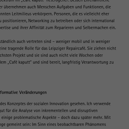
Hier übernehmen auch Menschen Aufgaben und Funktionen, die
nten Leitmilieus verkörpern. Personen, die es vielleicht eher
u positionieren, Networking zu betreiben oder sich international
ertise und ihrer Affinität zum Reparieren und Selbermachen ein.
rständlich auch vertreten sind – weniger mobil und in weniger
ine tragende Rolle für das Leipziger Repaircafé. Sie ziehen nicht
chsten Projekt und sie sind auch nicht viele Wochen oder
dem „Café kaputt“ und sind bereit, langfristig Verantwortung zu
nsformative Veränderungen
s des Konzeptes der sozialen Innovation gesehen. Ich verwende
gut für die Analyse von inkrementellen und disruptiven
 einige problematische Aspekte – doch dazu später mehr. Mit
inge gemeint sein: Im Sinn eines beobachtbaren Phänomens