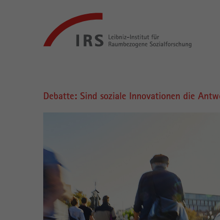
Gehe
Leibniz-
direkt
Institut
zu:
für
Raumbezogene
Sozialforschung
Hauptnavigation
Debatte: Sind soziale Innovationen die Antwo
Hauptinhalt