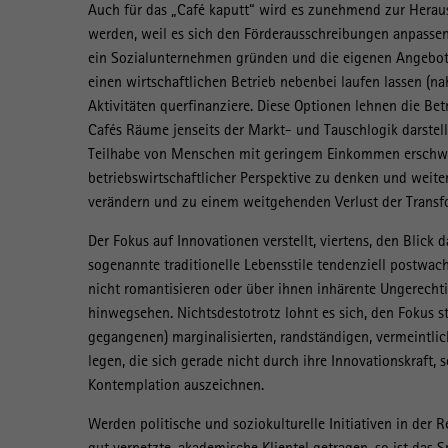
Auch für das „Café kaputt“ wird es zunehmend zur Herau
werden, weil es sich den Förderausschreibungen anpasse
ein Sozialunternehmen gründen und die eigenen Angebote
einen wirtschaftlichen Betrieb nebenbei laufen lassen (na
Aktivitäten querfinanziere. Diese Optionen lehnen die Bet
Cafés Räume jenseits der Markt- und Tauschlogik darstelle
Teilhabe von Menschen mit geringem Einkommen erschwe
betriebswirtschaftlicher Perspektive zu denken und weite
verändern und zu einem weitgehenden Verlust der Transfo
Der Fokus auf Innovationen verstellt, viertens, den Blick d
sogenannte traditionelle Lebensstile tendenziell postwac
nicht romantisieren oder über ihnen inhärente Ungerechti
hinwegsehen. Nichtsdestotrotz lohnt es sich, den Fokus st
gegangenen) marginalisierten, randständigen, vermeintli
legen, die sich gerade nicht durch ihre Innovationskraft, 
Kontemplation auszeichnen.
Werden politische und soziokulturelle Initiativen in der
gut vernetzte, akademische Klientel getragen, so ist das