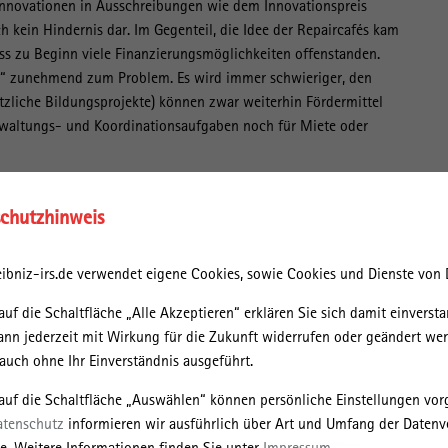
f Innovationen in Ausschreibungen wie dem Innovationspreis
h kein Hindernis dar. Im Gegenteil, die Idee der Repaircafés kam
ss zu Beginn viele Finanzierungsmöglichkeiten offenstanden.
tt“ zunehmend zum Problem. Es wird immer schwieriger, den
tzliche Bildungsprojekte) können zwar weiterhin Fördermittel
erwaltungs- und Koordinationsaufgaben noch für Miete oder
harmonische“ Schlagseite. Unterbelichtet bleiben Konflikte und
vationen, sondern in Bezug auf Exnovationen ausgetragen werden.
chutzhinweis
zw. Rückbau) von Praktiken, Produkten, Technologien und
angsläufig mit Konflikten einher. Schließlich haben diejenigen,
ibniz-irs.de verwendet eigene Cookies, sowie Cookies und Dienste von D
ieren oder nutzen, in der Regel ein Interesse an der
t jedoch offensichtlich, dass in einer ambitionierten sozial-
auf die Schaltfläche „Alle Akzeptieren“ erklären Sie sich damit einversta
ve Praktiken, Produkte, Technologien und Infrastrukturen
ann jederzeit mit Wirkung für die Zukunft widerrufen oder geändert we
asten.
uch ohne Ihr Einverständnis ausgeführt.
ehr ist der einzige Sektor in Deutschland, in dem im Vergleich zu
 auf die Schaltfläche „Auswählen“ können persönliche Einstellungen v
sondern weiter angestiegen sind. Hier liegen momentan große
atenschutz
informieren wir ausführlich über Art und Umfang der Datenv
lität, aber auch auf sozialen Innovationen wie Car-Sharing. Der
e. Weitere Informationen finden Sie unter
Impressum
.