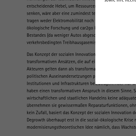
entscheidende Hebel, um Ressourcenverbrauch und Treibha
senken, wäre aber eine zumindest teilweise Abschaffung 
tragen weder Elektromobilität noch Car-Sharing bei. Eine 
ökologische Forschung und car2go konstatiert sogar, da
Bestandes (da weniger Autos abgeschafft als durch car2g
verkehrsbedingten Treibhausgasemissionen (durch mehr A
Das Konzept der sozialen Innovation favorisiert, drittens
transformativen Ansätzen, die auf einen Bruch mit den h
Akteuren gelten dann als transformativ, wenn sie sich nic
politischen Auseinandersetzungen positionieren, um zur T
Institutionen und Infrastrukturen beizutragen. Aber nur we
haben einen transformativen Anspruch in diesem Sinne. Si
wirtschaftlichen und staatlichen Handelns keine adäquat
übernehmen sie gewissermaßen Reparaturfunktionen, ohne
kein Zufall, basiert das Konzept der sozialen Innovation 
Degrowth überhaupt erst in die sozial-ökologische Krise 
modernisierungstheoretischen Idee nämlich, dass Wachstu