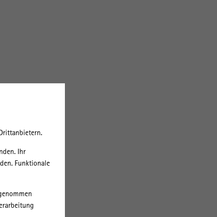
rittanbietern.
nden. Ihr
rden. Funktionale
orgenommen
erarbeitung