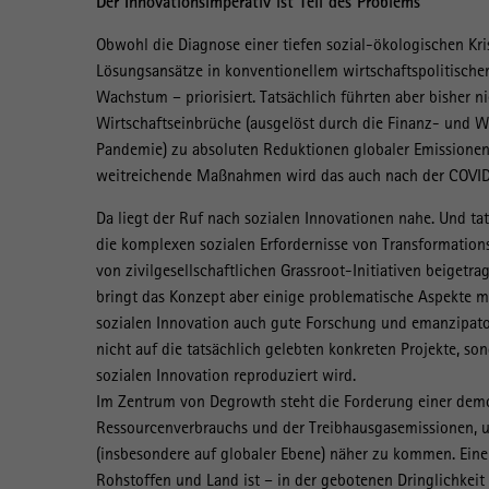
Der Innovationsimperativ ist Teil des Problems
Obwohl die Diagnose einer tiefen sozial-ökologischen Kris
Lösungsansätze in konventionellem wirtschaftspolitisc
Wachstum – priorisiert. Tatsächlich führten aber bisher 
Wirtschaftseinbrüche (ausgelöst durch die Finanz- und W
Pandemie) zu absoluten Reduktionen globaler Emissionen
weitreichende Maßnahmen wird das auch nach der COVID-
Da liegt der Ruf nach sozialen Innovationen nahe. Und ta
die komplexen sozialen Erfordernisse von Transformation
von zivilgesellschaftlichen Grassroot-Initiativen beigetr
bringt das Konzept aber einige problematische Aspekte mi
sozialen Innovation auch gute Forschung und emanzipator
nicht auf die tatsächlich gelebten konkreten Projekte, s
sozialen Innovation reproduziert wird.
Im Zentrum von Degrowth steht die Forderung einer demokr
Ressourcenverbrauchs und der Treibhausgasemissionen, u
(insbesondere auf globaler Ebene) näher zu kommen. Eine
Rohstoffen und Land ist – in der gebotenen Dringlichkei