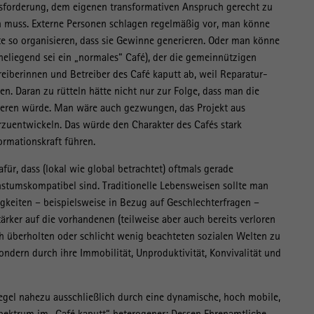
sforderung, dem eigenen transformativen Anspruch gerecht zu
n muss. Externe Personen schlagen regelmäßig vor, man könne
 so organisieren, dass sie Gewinne generieren. Oder man könne
heliegend sei ein „normales“ Café), der die gemeinnützigen
reiberinnen und Betreiber des Café kaputt ab, weil Reparatur-
n. Daran zu rütteln hätte nicht nur zur Folge, dass man die
ren würde. Man wäre auch gezwungen, das Projekt aus
rzuentwickeln. Das würde den Charakter des Cafés stark
rmationskraft führen.
afür, dass (lokal wie global betrachtet) oftmals gerade
hstumskompatibel sind. Traditionelle Lebensweisen sollte man
gkeiten – beispielsweise in Bezug auf Geschlechterfragen –
ärker auf die vorhandenen (teilweise aber auch bereits verloren
ch überholten oder schlicht wenig beachteten sozialen Welten zu
sondern durch ihre Immobilität, Unproduktivität, Konvivalität und
 Regel nahezu ausschließlich durch eine dynamische, hoch mobile,
 Spektrum im „Café kaputt“ hetero­gener: Dessen Ehrenamtliche