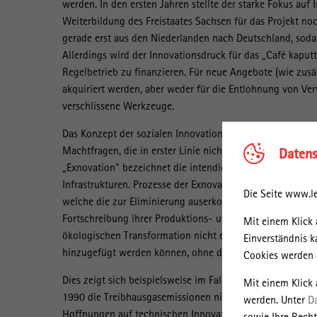
werden. In den ersten Jahren stellte der starke Fokus au
Weiterbildung des Freistaates Sachsen für das Projekt noc
gerade erst aus den Niederlanden nach Deutschland, soda
Allerdings wird der Innovationsdruck für das „Café kapu
Regelbetrieb zu finanzieren. Für neue Angebote (wie zusä
akquiriert werden, aber weder für die Entlohnung von V
verschlissene Werkzeuge.
Das Konzept der sozialen Innovation hat, zweitens, eine „
Machtfragen, die in erster Linie nicht in Bezug auf Inno
Datens
„Exnovation“ bezeichnet die intendierte Eliminierung (b
Infrastrukturen. Prozesse der Exnovation gehen nahezu zw
Die Seite www.le
welche die zur Eliminierung auserkorenen Elemente produz
Fortschreibung ihrer Produktions- und Konsummuster. Es is
Mit einem Klick 
ökologischen Transformation nicht einfach neue, innovati
Einverständnis k
hinzugefügt werden können, ohne die bestehenden anzut
Cookies werden a
Dies zeigt sich beispielsweise im Fall der Mobilität. Verk
Mit einem Klick
1990 die Treibhausgasemissionen nicht zurückgegangen, 
werden. Unter
D
Hoffnungen auf technischen Innovationen wie Elektromobi
sowie Ihre Recht