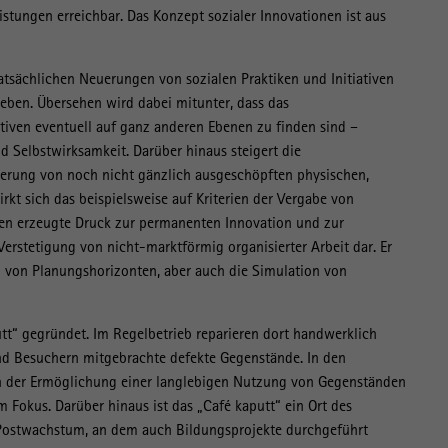
stungen erreichbar. Das Konzept sozialer Innovationen ist aus
 tatsächlichen Neuerungen von sozialen Praktiken und Initiativen
eben. Übersehen wird dabei mitunter, dass das
tiven eventuell auf ganz anderen Ebenen zu finden sind –
 Selbstwirksamkeit. Darüber hinaus steigert die
ierung von noch nicht gänzlich ausgeschöpften physischen,
irkt sich das beispielsweise auf Kriterien der Vergabe von
gen erzeugte Druck zur permanenten Innovation und zur
 Verstetigung von nicht-marktförmig organisierter Arbeit dar. Er
g von Planungshorizonten, aber auch die Simulation von
utt“ gegründet. Im Regelbetrieb reparieren dort handwerklich
d Besuchern mitgebrachte defekte Gegenstände. In den
n der Ermöglichung einer langlebigen Nutzung von Gegenständen
Fokus. Darüber hinaus ist das „Café kaputt“ ein Ort des
Postwachstum, an dem auch Bildungsprojekte durchgeführt