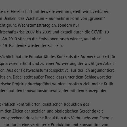
e der Gesellschaft mittlerweile weithin geteilt wird, verharren
hem Denken, das Wachstum – nunmehr in Form von „grünem“
nicht grüne Wachstumsstrategien, sondern nur
irtschaftskrise 2007 bis 2009 und aktuell durch die COVID-19-
. Ab 2010 stiegen die Emissionen rasch wieder, und ohne
19-Pandemie wieder der Fall sein.
tsächlich hat die Popularität des Konzepts die Aufmerksamkeit für
sprozessen erhöht und zu einer Aufwertung der wichtigen Arbeit
agen. Aus der Postwachstumsperspektive, aus der ich argumentiere,
t sich. Dabei steht außer Frage, dass unter dem Schlagwort der
ische Projekte durchgeführt wurden. Insofern zielt meine Kritik
ondern auf den Innovationsimperativ, der mit dem Konzept der
atisch kon­trollierten, drastischen Reduktion des
m den Zielen der sozialen und ökologischen Gerechtigkeit
 entsprechend drastische Reduktion des Verbrauchs von Energie,
t – nur durch eine verringerte Produktion und Konsumtion von