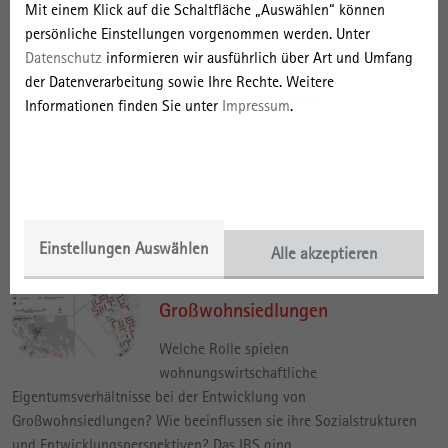
Mit einem Klick auf die Schaltfläche „Auswählen“ können
zunehmend zu neuen Zielorten
persönliche Einstellungen vorgenommen werden. Unter
internationaler Migration. Die Zuwanderung erfolgte mehrheitlich
Datenschutz
informieren wir ausführlich über Art und Umfang
in die Großwohnsiedlungen, die noch über größere Leerstände im…
der Datenverarbeitung sowie Ihre Rechte. Weitere
/medien/irs-aktuell/orte-der-ankunft-grosswohnsiedlungen-in-
Informationen finden Sie unter
Impressum
.
ostdeutschland/die-reorganisation-der-kommunalen-
integrationsarbeit-am-beispiel-von-schwerin-halle-und-cottbus
27. Mai | 2022
Wer vermietet wie? Ein
wohnungswirtschaftlicher Blick
Einstellungen Auswählen
Alle akzeptieren
auf ostdeutsche
Großwohnsiedlungen
Welche Rolle spielen
wohnungswirtschaftliche
Eigentumsverhältnisse bei der Entwicklung von
Großwohnsiedlungen? Wie beeinflussen sie ihre Sozialstrukturen
und Entwicklungsperspektiven? Das IRS ging…