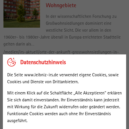
Wohngebiete
In der wissenschaftlichen Forschung zu
Großwohnsiedlungen dominiert eine
westliche Sicht. Die vor allem in den
1960er- bis 1980er-Jahre überall in Europa errichteten Stadtteile
gelten darin als…
/medien/irs-aktuell/orte-der-ankunft-grosswohnsiedlungen-in-
ostdeutschland/grosswohnsiedlungen-in-osteuropa-ganz-
Datenschutzhinweis
normale-wohngebiete
Die Seite www.leibniz-irs.de verwendet eigene Cookies, sowie
27. Mai | 2022
Cookies und Dienste von Drittanbietern.
Die Reorganisation der
Mit einem Klick auf die Schaltfläche „Alle Akzeptieren“ erklären
kommunalen Integrationsarbeit
Sie sich damit einverstanden. Ihr Einverständnis kann jederzeit
am Beispiel von Schwerin, Halle
mit Wirkung für die Zukunft widerrufen oder geändert werden.
Funktionale Cookies werden auch ohne Ihr Einverständnis
und Cottbus
ausgeführt.
Ostdeutsche Städte werden seit 2015