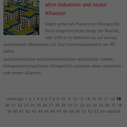
alten Industrien und neuen
Allianzen
Städte gelten als Pioniere der Klimapolitik.
Doch entspricht dieses Image der Realität,
oder trifft es in Wahrheit nur auf wenige,
wohlhabende Metropolen zu? Zwei Forschungsprojekte am IRS
haben…
/publikationen/irs-publikationsreihen/irs-aktuell/sind-staedte-
klimapioniere/staedtische-klimapolitik-zwischen-alten-industrien-
und-neuen-allianzen
vorherige
1
2
3
4
5
6
7
8
9
10
11
12
13
14
15
16
17
18
19
20
21
22
23
24
25
26
27
28
29
30
31
32
33
34
35
36
37
38
39
40
41
42
43
44
45
46
47
48
49
50
51
52
53
54
nächste