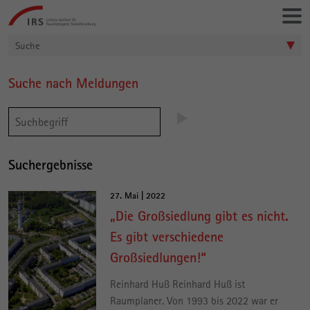
Gehe
Leibniz-
direkt
Institut
zu:
für
Suche
Raumbezogene
Sozialforschung
Suche nach Meldungen
Hauptinhalt
Suchergebnisse
27. Mai | 2022
„Die Großsiedlung gibt es nicht.
Es gibt verschiedene
Großsiedlungen!“
Reinhard Huß Reinhard Huß ist
Raumplaner. Von 1993 bis 2022 war er