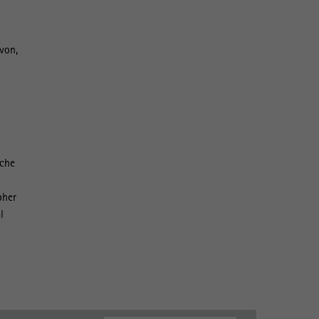
von,
lche
pher
l