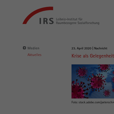
Gehe
Leibniz-
direkt
Institut
zu:
für
Raumbezogene
Sozialforschung
Hauptnavigation
Medien
23. April 2020 | Nachricht
Hauptinhalt
Aktuelles
Krise als Gelegenhe
Foto: stock.adobe.com/peterschr