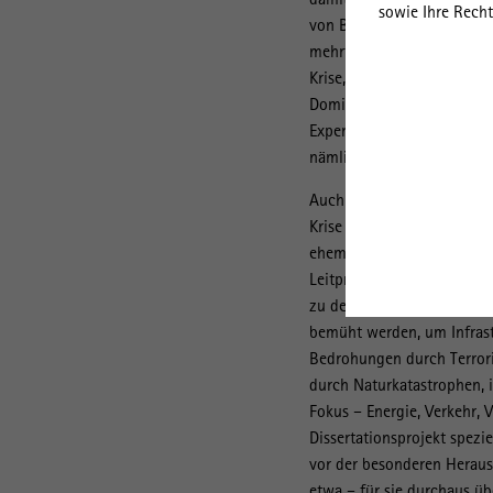
sowie Ihre Recht
von Beratern und Experten. 
mehrfach zur Corona-Krise
Krise, diskutiert Ibert da
Dominanz nationaler Lösung
Experten in Krisen handeln
nämlich durch den Mut zu
Auch andere Abteilungen d
Krise und nehmen sich des 
ehemalige Forschungsabtei
Leitprojekt mit kritischen 
zu der Kennzeichnung „kr
bemüht werden, um Infrast
Bedrohungen durch Terror
durch Naturkatastrophen, 
Fokus – Energie, Verkehr, 
Dissertationsprojekt spez
vor der besonderen Heraus
etwa – für sie durchaus übe