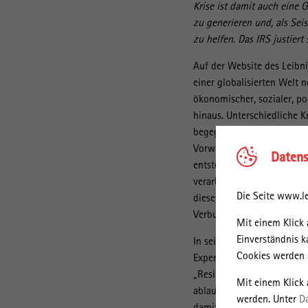
Krise ist damit auch eine
zu generieren und, als Sei
zu helfen. Das IRS justier
Auf der Website des Leibni
einer globalisierten Welt
ökonomischer, sozialer, po
hinaus. Unterschiedliche K
begegnen, stellt immer höh
Vorwegnahme der aktuellen
Datens
entstehen und wie sie ver
verarbeitet werden, und sc
Die Seite www.le
diese Fragen sind für die Ö
Verbundes und wird sich 
Mit einem Klick 
Einverständnis k
In seiner eigenen Krisenf
Cookies werden a
Expertenwissen in Krisen be
„Resilienter Krisen-Umgang
Mit einem Klick
ablaufen, wie sie von den 
werden. Unter
D
damit als Lerngelegenheit