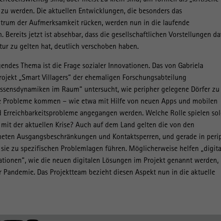
 zu werden. Die aktuellen Entwicklungen, die besonders das
trum der Aufmerksamkeit rücken, werden nun in die laufende
Bereits jetzt ist absehbar, dass die gesellschaftlichen Vorstellungen da
ktur zu gelten hat, deutlich verschoben haben.
egendes Thema ist die Frage sozialer Innovationen. Das von Gabriela
rojekt „Smart Villagers“ der ehemaligen Forschungsabteilung
sensdynamiken im Raum“ untersucht, wie peripher gelegene Dörfer zu
hre Probleme kommen – wie etwa mit Hilfe von neuen Apps und mobilen
 Erreichbarkeitsprobleme angegangen werden. Welche Rolle spielen so
it der aktuellen Krise? Auch auf dem Land gelten die von den
neten Ausgangsbeschränkungen und Kontaktsperren, und gerade in peri
sie zu spezifischen Problemlagen führen. Möglicherweise helfen „digita
ationen“, wie die neuen digitalen Lösungen im Projekt genannt werden,
Pandemie. Das Projektteam bezieht diesen Aspekt nun in die aktuelle