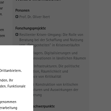
sse
se
Personen
n.
Prof. Dr. Oliver Ibert
Forschungsprojekte
gen
Resilienter Krisen-Umgang: Die Rolle von
nzen
Beratung bei der Schaffung und Nutzung
von „Gelegenheiten“ in Krisenverläufen
Smart Villagers. Digitalisierungen und
soziale Innovationen in ländlichen Räumen
und
 All
Kritische Infrastrukturen. Die politische
rittanbietern.
 des
Konstruktion, Räumlichkeit und
Governance von Kritikalität
nden. Ihr
Politische Konstruktion von kritischen
rden. Funktionale
Infrastrukturen und Auswirkungen der
Digitalisierung
orgenommen
Forschungsschwerpunkte
erarbeitung
lle