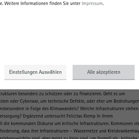
e. Weitere Informationen finden Sie unter
Impressum
.
Auf der Basis dieser Erkenntnisse jetzt hat sich das Institut bereits
 zu Wort gemeldet. In „Crisis Calls“ etwa, dem Videopodcast zur Coron
s Missverhältnis zwischen einer definitionsgemäß globalen Pandemie und 
sstrategien. In einem Interview mit Leibniz-Transfer erklärt er, wie
 und wie wissenschaftliche Expertise in Krisen am besten wirksam wird 
r Zuspitzung.
es IRS haben in ihren Forschungsprojekte teils enge Bezüge zur aktuell
Themas an. Unter der Leitung von Ludger Gailing beschäftigt sich die
lung „Institutionenwandel und regionale Gemeinschaftsgüter“ in ihrem
Einstellungen Auswählen
Alle akzeptieren
Infrastrukturen. Konkret geht es dabei um die Frage, wie Infrastrukturnet
itisch“ kommen – also welche Begründungsmuster im politischen Raum
rukturen besonders zu schützen oder zu finanzieren. Geht es um
isten oder Cyberwar, um technische Defekte, oder eher um Bedrohunge
insbesondere in Folge des Klimawandels? Welche Infrastrukturen stehen
Versorgung? Ergänzend untersucht Felicitas Klemp In ihrem
iell die kommunalen Diskurse um kritische Infrastrukturen. Kommunen st
forderung, dass ihre Infrastrukturen – Wassernetze und Kreiskrankenhäu
rlebenswichtig sind, aber meist zu klein sind, um formell als „kritische