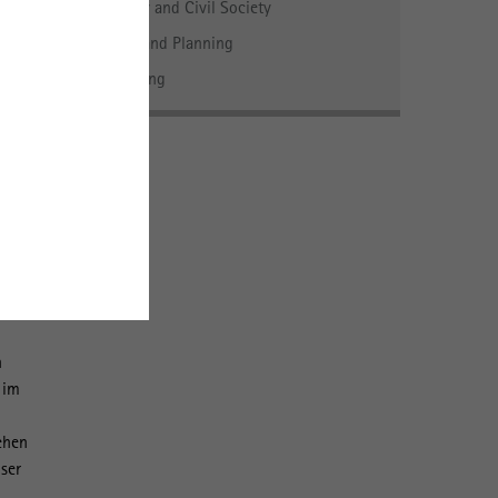
Economy and Civil Society
Politics and Planning
a-
der
Verwaltung
–
en
ze
n
 im
ehen
ser