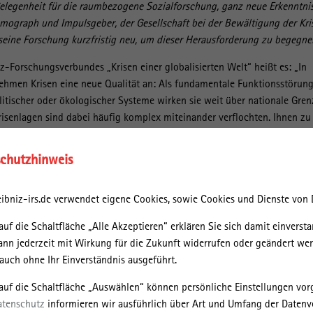
 Gelegenheit für die raumbezogene Sozialforschung, ganz neue Erkenntni
smograph und Impulsgeber, der Gesellschaft bei der Bewältigung der Kri
t seine Forschung kurzfristig neu, um dieser Herausforderung zu begegne
z-Forschungsverbundes „Krisen einer globalisierten Welt“ heißt es: „In
 nehmen Krisen eine neue Qualität an: Als fundamentale Funktionsstörun
litischer oder ökologischer Systeme wirken sie weit über nationale Gre
risenlagen sind dabei häufig komplex miteinander verflochten. Ihnen zu
ere Anforderungen an koordiniertes Handeln“. Es liest sich wie eine
 Weltlage. Der Forschungsverbund widmet sich den Fragen, wie Krisen
chutzhinweis
laufen, wie sie sich wechselseitig beeinflussen, wie sie wahrgenommen 
hließlich, welche Reaktionsweisen und Lerneffekte aus ihnen resultieren.
ibniz-irs.de verwendet eigene Cookies, sowie Cookies und Dienste von D
ffentlichkeit in der aktuellen Krise von großem Interesse. Das IRS ist Teil
an kommenden Forschungen zur Corona-Krise beteiligen.
auf die Schaltfläche „Alle Akzeptieren“ erklären Sie sich damit einversta
ann jederzeit mit Wirkung für die Zukunft widerrufen oder geändert we
orschung hat das IRS sich mit der Frage von Lerndynamiken und
uch ohne Ihr Einverständnis ausgeführt.
schäftigt. Das von Institutsdirektor Oliver Ibert geleitete Projekt
 (RESKIU)“ geht der Frage auf den Grund, wie Krisen typischerweise
 auf die Schaltfläche „Auswählen“ können persönliche Einstellungen v
beteiligten Akteuren erlebt und reflektiert werden, und inwiefern Krisen
atenschutz
informieren wir ausführlich über Art und Umfang der Datenv
en dienen können. Ein besonderes Augenmerk legt das Projekt auf die Ro