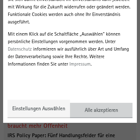
kontrastierenden Analyse der Fallstudien ergänzt und erweitert.
mit Wirkung für die Zukunft widerrufen oder geändert werden.
Funktionale Cookies werden auch ohne Ihr Einverständnis
Für die Diskussion der Befunde und die Entwicklung von
ausgeführt.
Handlungsempfehlungen arbeitet das Projekt eng mit
Praxispartner*innen in Nordfriesland und Ludwigslust-Parchim
Mit einem Klick auf die Schaltfläche „Auswählen“ können
zusammen. Im Verlauf der empirischen Arbeiten wird das
persönliche Einstellungen vorgenommen werden. Unter
Partnernetzwerk erweitert und ausgebaut. Im Rahmen von
Datenschutz
informieren wir ausführlich über Art und Umfang
regionalen Werkstattgesprächen und einem Dialogforum
der Datenverarbeitung sowie Ihre Rechte. Weitere
entwickeln wir ko-kreativ Ideen für neue Instrumente zur
Informationen finden Sie unter
Impressum
.
Förderung gesellschaftlicher Innovationen auf regionaler und auch
nationaler Ebene und überführen diese in einen Praxisleitfaden.
Aktuelles
06. November | 2025
Einstellungen Auswählen
Alle akzeptieren
Der ländliche Raum schafft Neues – aber er
braucht mehr Offenheit
IRS Policy Paper: Fünf Handlungsfelder für eine