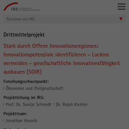
Gehe
Leibniz-
direkt
Institut
zu:
für
Forschen am IRS
Raumbezogene
Sozialforschung
Drittmittelprojekt
Stark durch Offene Innovationsregionen:
Innovationspotenziale identifizieren - Lockins
vermeiden - gesellschaftliche Innovationsfähigkeit
ausbauen (SOIR)
Forschungsschwerpunkt:
Ökonomie und Zivilgesellschaft
Projektleitung im IRS:
Prof. Dr. Suntje Schmidt
Dr. Ralph Richter
Projektteam:
Jonathan Hussels