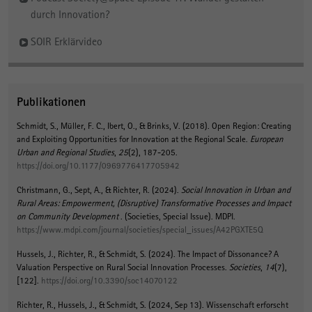
durch Innovation?
SOIR Erklärvideo
Publikationen
Schmidt, S.
, Müller, F. C.
, Ibert, O.
, & Brinks, V.
(2018).
Open Region: Creating
and Exploiting Opportunities for Innovation at the Regional Scale
.
European
Urban and Regional Studies
,
25
(2), 187-205.
https://doi.org/10.1177/0969776417705942
Christmann, G., Sept, A.
, & Richter, R.
(2024).
Social Innovation in Urban and
Rural Areas: Empowerment, (Disruptive) Transformative Processes and Impact
on Community Development
. (Societies, Special Issue). MDPI.
https://www.mdpi.com/journal/societies/special_issues/A42PGXTE5Q
Hussels, J.
, Richter, R.
, & Schmidt, S.
(2024).
The Impact of Dissonance? A
Valuation Perspective on Rural Social Innovation Processes
.
Societies
,
14
(7),
[122].
https://doi.org/10.3390/soc14070122
Richter, R.
, Hussels, J.
, & Schmidt, S.
(2024, Sep 13).
Wissenschaft erforscht