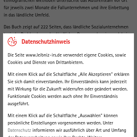
ethnografischen Methoden untersuchte das Autorenteam vor Ort
für jeweils zwei Monate die Fallunternehmen und ihre Einbettung
in das ländliche Umfeld.
Das Buch zeigt auf 222 Seiten, dass ländliche Sozialunternehmen
typische Problemlagen des ländlichen Raumes adressieren, dabei
Datenschutzhinweis
aber sehr unterschiedliche Ansätze verfolgen. Während das
österreichische Sozialunternehmen mit dem Betreiben offener
Die Seite www.leibniz-irs.de verwendet eigene Cookies, sowie
Technologielabore den ländlichen Raum für die junge und kreative
Cookies und Dienste von Drittanbietern.
Bevölkerung wieder attraktiver machen will, unterstützt das
griechische Sozialunternehmen kleine Familienlandwirtschaften
Mit einem Klick auf die Schaltfläche „Alle Akzeptieren“ erklären
durch die Kultivierung, Verarbeitung und Vertrieb einer in Europa
Sie sich damit einverstanden. Ihr Einverständnis kann jederzeit
erstmalig angebauten Feldfrucht. Die Sozialunternehmen gewinnen
mit Wirkung für die Zukunft widerrufen oder geändert werden.
ihre Innovationskraft aus der Neu-Einbettung von Ideen und dem
Funktionale Cookies werden auch ohne Ihr Einverständnis
Mobilisieren unterschiedlicher Ressourcen. Das polnische
ausgeführt.
Sozialunternehmen hat beispielsweise die Idee thematischer
Museumsdörfer aus Westeuropa nach Polen übertragen und für die
Mit einem Klick auf die Schaltfläche „Auswählen“ können
Ausbildung von Menschen mit Beeinträchtigungen und schlechten
persönliche Einstellungen vorgenommen werden. Unter
Arbeitsmarktchancen nutzbar gemacht. Es ermöglicht den Betrieb
Datenschutz
informieren wir ausführlich über Art und Umfang
eines Museumsdorfes durch Einnahmen aus dem Tourismus, aus