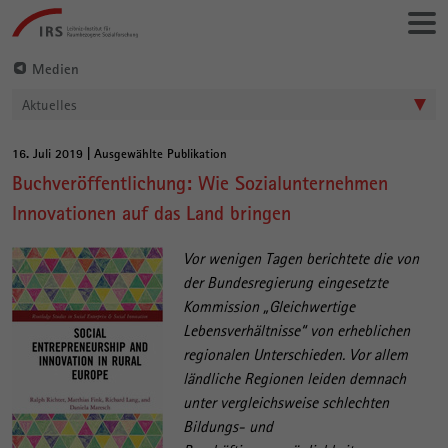
Gehe
Leibniz-
direkt
Institut
zu:
für
Medien
Raumbezogene
Aktuelles
Sozialforschung
16. Juli 2019 | Ausgewählte Publikation
Hauptinhalt
Buchveröffentlichung: Wie Sozialunternehmen
Innovationen auf das Land bringen
Vor wenigen Tagen berichtete die von
der Bundesregierung eingesetzte
Kommission „Gleichwertige
Lebensverhältnisse“ von erheblichen
regionalen Unterschieden. Vor allem
ländliche Regionen leiden demnach
unter vergleichsweise schlechten
Bildungs- und