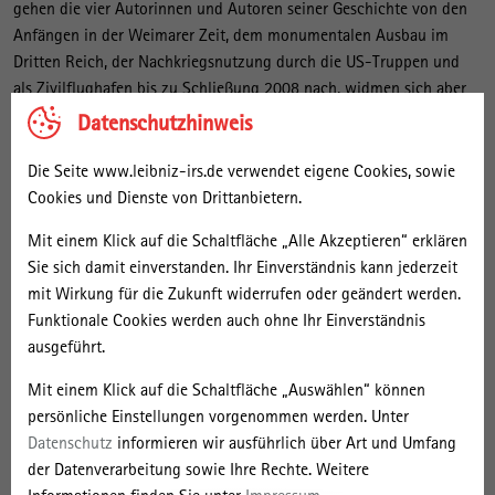
gehen die vier Autorinnen und Autoren seiner Geschichte von den
Anfängen in der Weimarer Zeit, dem monumentalen Ausbau im
Dritten Reich, der Nachkriegsnutzung durch die US-Truppen und
als Zivilflughafen bis zu Schließung 2008 nach, widmen sich aber
natürlich auch der aktuellen Nutzung des Ortes als riesiger
Datenschutzhinweis
innerstädtischer Freizeitpark. Dabei liegt ihr Schwerpunkt auf der
städtebaulichen Entwicklung sowie der Luftfahrt-, Kultur- und
Die Seite www.leibniz-irs.de verwendet eigene Cookies, sowie
Sozialgeschichte dieses attraktiven, seit Jahren heftig diskutierten
Cookies und Dienste von Drittanbietern.
innerstädtischen Areals. Mit diesem Fokkus auf der stadt- und
Mit einem Klick auf die Schaltfläche „Alle Akzeptieren“ erklären
alltagsgeschichtlichen Analyse der Entwicklung von Feld und
Sie sich damit einverstanden. Ihr Einverständnis kann jederzeit
Flughafen liefert der Band neues Archivmaterial und bietet neue
mit Wirkung für die Zukunft widerrufen oder geändert werden.
Deutungen der historischen Genese des ersten großen
Funktionale Cookies werden auch ohne Ihr Einverständnis
Verkehrsflughafens von Berlin. Die Publikation enthält reichhaltiges
ausgeführt.
und neues Bildmaterial und wendet sich an einen breiten Leserkreis.
Mit einem Klick auf die Schaltfläche „Auswählen“ können
persönliche Einstellungen vorgenommen werden. Unter
Kontakt
Datenschutz
informieren wir ausführlich über Art und Umfang
der Datenverarbeitung sowie Ihre Rechte. Weitere