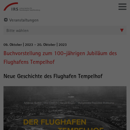
Gehe
Leibniz-
direkt
Institut
zu:
für
Veranstaltungen
Raumbezogene
Bitte wählen
Sozialforschung
09. Oktober | 2023 - 20. Oktober | 2023
Hauptinhalt
Buchvorstellung zum 100-jährigen Jubiläum des
Flughafens Tempelhof
Neue Geschichte des Flughafen Tempelhof