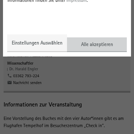
Informationen finden Sie unter
Impressum
.
Einstellungen Auswählen
Alle akzeptieren
Wissenschaftler
Dr. Harald Engler
03362 793-224
Nachricht senden
Informationen zur Veranstaltung
Eine Vorstellung des Buches mit den vier Autor*innen gibt es am
Flughafen Tempelhof im Besucherzentrum „Check in“.