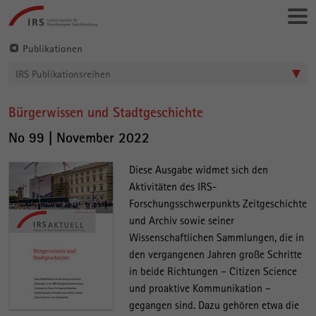
Gehe
Leibniz-
direkt
Institut
zu:
für
Publikationen
Raumbezogene
IRS Publikationsreihen
Sozialforschung
Bürgerwissen und Stadtgeschichte
Hauptinhalt
No 99 | November 2022
Diese Ausgabe widmet sich den
Aktivitäten des IRS-
Forschungsschwerpunkts Zeitgeschichte
und Archiv sowie seiner
Wissenschaftlichen Sammlungen, die in
den vergangenen Jahren große Schritte
in beide Richtungen – Citizen Science
und proaktive Kommunikation –
gegangen sind. Dazu gehören etwa die