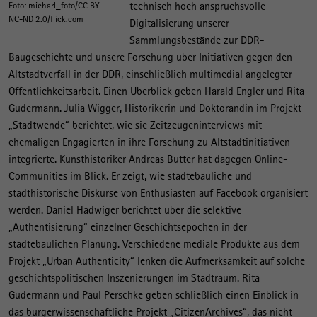
technisch hoch anspruchsvolle
Foto: micharl_foto/CC BY-
NC-ND 2.0/flick.com
Digitalisierung unserer
Sammlungsbestände zur DDR-
Baugeschichte und unsere Forschung über Initiativen gegen den
Altstadtverfall in der DDR, einschließlich multimedial angelegter
Öffentlichkeitsarbeit. Einen Überblick geben Harald Engler und Rita
Gudermann. Julia Wigger, Historikerin und Doktorandin im Projekt
„Stadtwende“ berichtet, wie sie Zeitzeugeninterviews mit
ehemaligen Engagierten in ihre Forschung zu Altstadtinitiativen
integrierte. Kunsthistoriker Andreas Butter hat dagegen Online-
Communities im Blick. Er zeigt, wie städtebauliche und
stadthistorische Diskurse von Enthusiasten auf Facebook organisiert
werden. Daniel Hadwiger berichtet über die selektive
„Authentisierung“ einzelner Geschichtsepochen in der
städtebaulichen Planung. Verschiedene mediale Produkte aus dem
Projekt „Urban Authenticity“ lenken die Aufmerksamkeit auf solche
geschichtspolitischen Inszenierungen im Stadtraum. Rita
Gudermann und Paul Perschke geben schließlich einen Einblick in
das bürgerwissenschaftliche Projekt „CitizenArchives“, das nicht