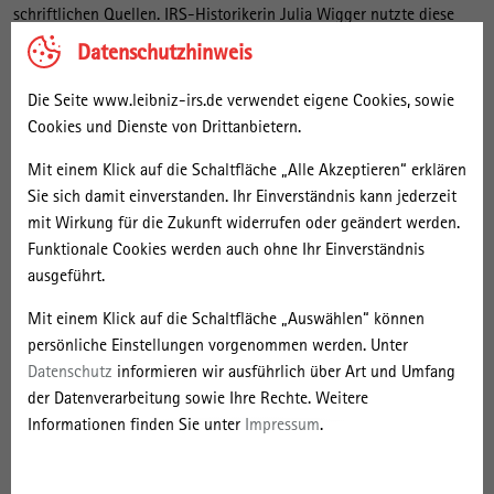
schriftlichen Quellen. IRS-Historikerin Julia Wigger nutzte diese
Methodenkombination in ihrer Forschung zu Altstadtinitiativen in
Datenschutzhinweis
der DDR. Hier zeigt sie, wie die beiden Quellenarten sich ergänzten.
mehr Info
Die Seite www.leibniz-irs.de verwendet eigene Cookies, sowie
Cookies und Dienste von Drittanbietern.
Facebook-Gruppen zum baulichen
Mit einem Klick auf die Schaltfläche „Alle Akzeptieren“ erklären
Erbe: Virtuelle Räume für
Sie sich damit einverstanden. Ihr Einverständnis kann jederzeit
bürgerschaftlichen Diskurs
mit Wirkung für die Zukunft widerrufen oder geändert werden.
Funktionale Cookies werden auch ohne Ihr Einverständnis
Das soziale Netzwerk Facebook ist seit fast 20
ausgeführt.
Jahren aus dem Alltag von Millionen von
Menschen nicht mehr wegzudenken. Im
Mit einem Klick auf die Schaltfläche „Auswählen“ können
Vergleich zu Twitter oder Instagram ist die Plattform weniger auf
persönliche Einstellungen vorgenommen werden. Unter
Echtzeit-Nachrichten ausgerichtet und bietet dafür Raum zur
Datenschutz
informieren wir ausführlich über Art und Umfang
Vertiefung. Obwohl Facebook wegen seines Umgangs mit privaten
der Datenverarbeitung sowie Ihre Rechte. Weitere
Daten und seines unzureichenden Engagements gegen Hass und
Informationen finden Sie unter
Impressum
.
Falschinformationen in der Kritik steht, kann die Plattform gerade
in der Auseinandersetzung über bauliches und stadtgeschichtliches