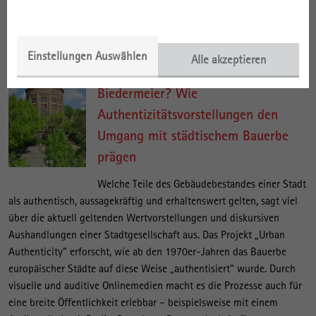
Erbe wertvolle Beiträge leisten. Facebook-Gruppen zu Architektur
und Baugeschichte sind sowohl für die historische Forschung als
auch für die öffentliche Debatte nützlich.
mehr Info
Einstellungen Auswählen
Alle akzeptieren
Arbeiterviertel oder Bionade-
Biedermeier? Wie
Authentizitätsvorstellungen den
Umgang mit städtischem Bauerbe
prägen
Welche Teile des Gebäudebestandes einer Stadt
als authentisch, aussagekräftig und erhaltenswert gelten, sagt viel
über die aktuell geltenden Wertvorstellungen und diskursiven
Aushandlungen einer Stadtgesellschaft aus. Das Projekt „Urban
Authenticity“ erforscht, wie ab den 1970er-Jahren das Bauerbe
europäischer Städte auf diese Weise „authentisiert“ wurde. Durch
visuelle und auditive Onlinemedien macht es die Prozesse auch für
eine breite Öffentlichkeit erlebbar – beispielsweise mit einem