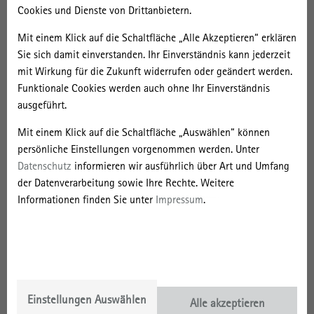
mehr Info
Cookies und Dienste von Drittanbietern.
Mit einem Klick auf die Schaltfläche „Alle Akzeptieren“ erklären
Sie sich damit einverstanden. Ihr Einverständnis kann jederzeit
Dr. Felix Müller in den Medien
mit Wirkung für die Zukunft widerrufen oder geändert werden.
Funktionale Cookies werden auch ohne Ihr Einverständnis
Rechtsextremismus in der Verwaltung: „Es geht um eine
ausgeführt.
demokratische Haltung“
(taz, 23.02.2025)
Mit einem Klick auf die Schaltfläche „Auswählen“ können
persönliche Einstellungen vorgenommen werden. Unter
Sanierung in Eigenleistung
Datenschutz
informieren wir ausführlich über Art und Umfang
(Zeit Online, 31.05.2024)
der Datenverarbeitung sowie Ihre Rechte. Weitere
Altbau erhalten statt neu bauen – Wie kann Sanieren
Informationen finden Sie unter
Impressum
.
attraktiver werden?
(SWR Kultur, 08.04.2024)
Aktuelles Video
Einstellungen Auswählen
Alle akzeptieren