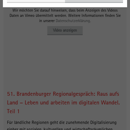
Datenschutzhinweis
Wir möchten Sie darauf hinweisen, dass beim Anzeigen des Videos
Daten an Vimeo übermittelt werden. Weitere Informationen finden Sie
in unserer
Datenschutzerklärung
.
Video anzeigen
51. Brandenburger Regionalgespräch: Raus aufs
Land – Leben und arbeiten im digitalen Wandel.
Teil 1
Für ländliche Regionen geht die zunehmende Digitalisierung
einher mit sozialen, kulturellen und wirtschaftsräumlichen