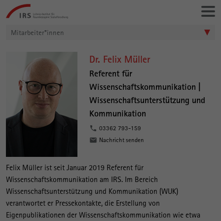
Gehe
Leibniz-
direkt
Institut
zu:
für
Mitarbeiter*innen
Raumbezogene
Sozialforschung
D
Dr. Felix Müller
r
Referent für
Wissenschaftskommunikation |
.
Wissenschaftsunterstützung und
F
Kommunikation
e
03362 793-159
l
Nachricht senden
i
x
Felix Müller ist seit Januar 2019 Referent für
M
Wissenschaftskommunikation am IRS. Im Bereich
ü
Wissenschaftsunterstützung und Kommunikation (WUK)
verantwortet er Pressekontakte, die Erstellung von
l
Eigenpublikationen der Wissenschaftskommunikation wie etwa