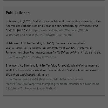
Publikationen
Brückweh, K.
(2023).
Statistik, Geschichte und Geschichtswissenschaft. Eine
Analyse des Verhältnisses und Gedanken zur Aufarbeitung
.
Wirtschaft und
Statistik
, (6), 25-41.
https://www.destatis.de/DE/Methoden/WISTA-
Wirtschaft-und-Statistik/2023/06/wista-062023.html
Holzhauser, T.
, & Treffenfeldt, P.
(2023).
Demokratisierung durch
Wahlausschluss? Die Debatte um das Wahlrecht von NS-Belasteten im
Parlamentarischen Rat
.
Vierteljahrshefte für Zeitgeschichte
,
71
(2), 351-369.
https://doi.org/10.1515/vfzg-2023-0017
Brückweh, K.
, Burmistr, S.
, & Treffenfeldt, P.
(2026).
Wie die Vergangenheit
zählt: Ein Kooperationsprojekt zur Geschichte des Statistischen Bundesamtes
.
Wirtschaft und Statistik
, (2), 11-24.
https://www.destatis.de/DE/Methoden/WISTA-Wirtschaft-und-
Statistik/2026/02/kooperationsprojekt-geschichte-statistisches-bundesamt-
022026.pdf?__blob=publicationFile&v=3