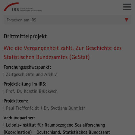
Gehe
Leibniz-
direkt
Institut
zu:
für
Forschen am IRS
Raumbezogene
Sozialforschung
Drittmittelprojekt
Wie die Vergangenheit zählt. Zur Geschichte des
Statistischen Bundesamtes (GeStat)
Forschungsschwerpunkt:
Zeitgeschichte und Archiv
Projektleitung im IRS:
Prof. Dr. Kerstin Brückweh
Projektteam:
Paul Treffenfeldt
Dr. Svetlana Burmistr
Verbundpartner:
Leibniz-Institut für Raumbezogene Sozialforschung
(Koordination)
Deutschland. Statistisches Bundesamt