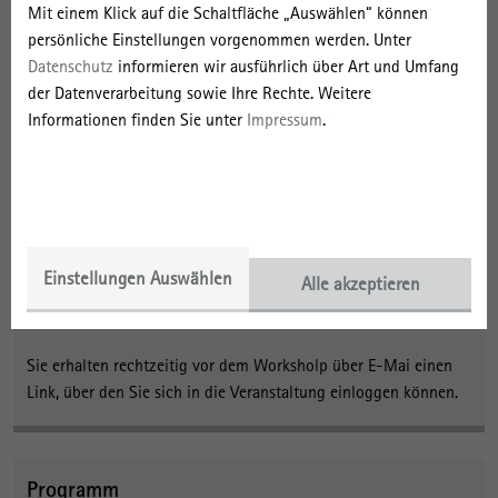
Mit einem Klick auf die Schaltfläche „Auswählen“ können
persönliche Einstellungen vorgenommen werden. Unter
Datenschutz
informieren wir ausführlich über Art und Umfang
der Datenverarbeitung sowie Ihre Rechte. Weitere
Informationen finden Sie unter
Impressum
.
Anmeldung
Interessierte sind herzlich eingeladen,
sich bis zum
19. Juni 2020
per E-Mail unter
Rebecca.Roggisch(at)leibniz-irs.de
,
Stichwort „Stadtflüchter & Landbleiber als Chance für ländliche
Einstellungen Auswählen
Alle akzeptieren
Räume“
anzumelden.
Sie erhalten rechtzeitig vor dem Worksholp über E-Mai einen
Link, über den Sie sich in die Veranstaltung einloggen können.
Programm