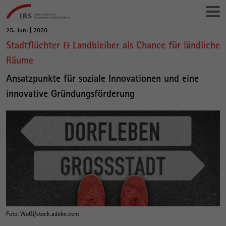
Gehe
Leibniz-
direkt
Institut
zu:
für
25. Juni | 2020
Hauptinhalt
Raumbezogene
Stadtflüchter & Landbleiber als Chance für ländliche
Sozialforschung
Räume
Ansatzpunkte für soziale Innovationen und eine
innovative Gründungsförderung
Foto: WoGi/stock.adobe.com