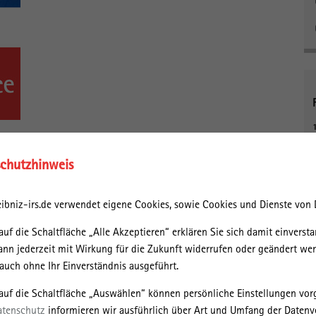
seinem Buch „Arrival City“ Aufsehen. Seit 2015 stellt sich
chutzhinweis
rganisierenden Ankunftsquartieren auch für Ostdeutschland
ten zu Ankunftsquartieren für internationale Migration? Welche
ibniz-irs.de verwendet eigene Cookies, sowie Cookies und Dienste von D
was kann die kommunale Politik tun, um die friedliche
fördern? Diese Fragen diskutierten (Foto v.l.n.r.) Stefanie
auf die Schaltfläche „Alle Akzeptieren“ erklären Sie sich damit einversta
g & Integration der Stadt Cottbus, Madlen Pilz,
ann jederzeit mit Wirkung für die Zukunft widerrufen oder geändert we
ermeister von Frankfurt/Oder.
uch ohne Ihr Einverständnis ausgeführt.
andenburger Regionalgespräch
des IRS, das – Corona-bedingt –
 auf die Schaltfläche „Auswählen“ können persönliche Einstellungen v
atenschutz
informieren wir ausführlich über Art und Umfang der Datenv