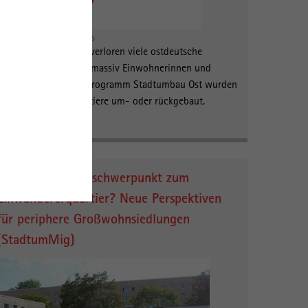
oto v.l.n.r.: © Harald Henkel, IRS,IRS
In den 2000er Jahren verloren viele ostdeutsche
Großwohnsiedlungen massiv Einwohnerinnen und
Einwohner. Mit dem Programm Stadtumbau Ost wurden
seinerzeit ganze Quartiere um- oder rückgebaut.
mehr Info
Vom Stadtumbauschwerpunkt zum
Einwandererquartier? Neue Perspektiven
für periphere Großwohnsiedlungen
(StadtumMig)