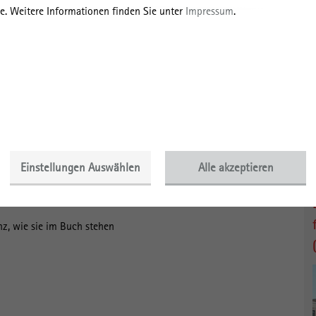
e. Weitere Informationen finden Sie unter
Impressum
.
F
rtier”?
nterstützung
ine Chance
Einstellungen Auswählen
Alle akzeptieren
nz, wie sie im Buch stehen