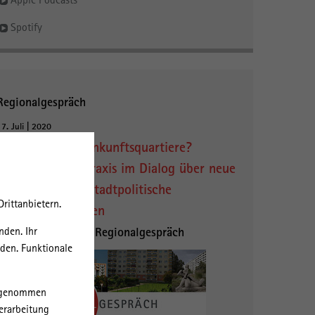
Spotify
Regionalgespräch
17. Juli | 2020
Was heißt hier Ankunftsquartiere?
Forschung und Praxis im Dialog über neue
planerische und stadtpolitische
rittanbietern.
Herausforderungen
48. Brandenburger Regionalgespräch
nden. Ihr
rden. Funktionale
orgenommen
erarbeitung