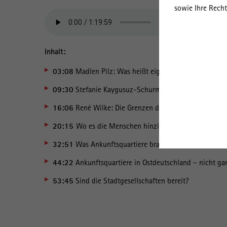
sowie Ihre Recht
Inhalt:
03:08
Madlen Pilz: Was heißt eigentlich „Ankunftsqua
09:30
Stefanie Kaygusuz-Schurmann: Freiraum und U
16:06
René Wilke: Die Grenzen der Steuerung – und e
20:15
Wo es die Menschen hinzieht (und warum)
32:51
Was Ankunftsquartiere brauchen
44:22
Ankunftsquartiere in Ostdeutschland – nicht ga
53:45
Sind die Stadtgesellschaften bereit?