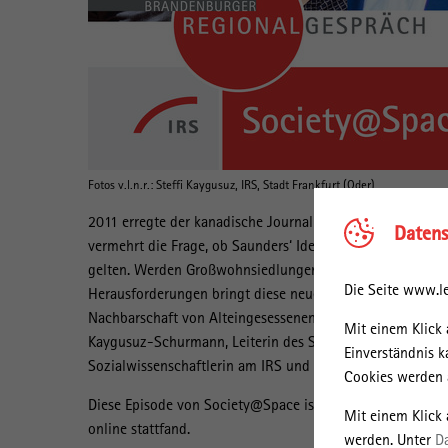
Fotos v.l.n.r.: Steffi Kaygusuz, IRS, Stadt Frankfurt (Oder)
2011 erregte der kanadische Journalist Doug Saunders mit 
Datens
vermehrt die Frage, ob Saunders‘ Ideen von sich selbst o
gelten. Werden Großwohnsiedlungen in ostdeutschen Städ
Die Seite www.le
Herausforderungen bringt diese neue Rolle mit sich, und 
Nachbarschaft von Alteingesessenen und Zugewanderten zu 
Mit einem Klick 
Kaygusuz-Schurmann, Leiterin des Servicebereichs Bildun
Einverständnis k
Sozialwissenschaftlerin am IRS und Rene Wilke, Oberbürg
Cookies werden a
Diese Episode von Society@Space ist zugleich das
48. Br
Mit einem Klick
online stattfand.
werden. Unter
D