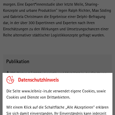
morgen. Eine Expert*innenstudie über letzte Meile, Sharing-
Konzepte und urbane Produktion" legen Ralph Richter, Max Söding
und Gabriela Christmann die Ergebnisse einer Delphi-Befragung
dar, in der über 300 Expertinnen und Experten nach ihren
Einschätzungen zu den Wirkungen und Umsetzungschancen einer
Reihe alternativer städtischer Logistikkonzepte gefragt wurden.
Publikation
IRS Dialog 1 | 2020 : Logistik und Mobilität in der Stadt von
Datenschutzhinweis
morgen. Eine Expert*innenstudie über letzte Meile, Sharing-
Konzepte und urbane Produktion
Die Seite www.leibniz-irs.de verwendet eigene Cookies, sowie
IRS Dialog
Cookies und Dienste von Drittanbietern.
Mit einem Klick auf die Schaltfläche „Alle Akzeptieren“ erklären
Sie sich damit einverstanden. Ihr Einverständnis kann jederzeit