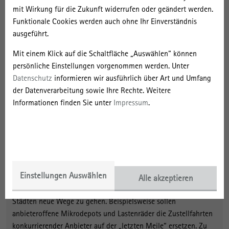
mit Wirkung für die Zukunft widerrufen oder geändert werden.
Funktionale Cookies werden auch ohne Ihr Einverständnis
ausgeführt.
Mit einem Klick auf die Schaltfläche „Auswählen“ können
persönliche Einstellungen vorgenommen werden. Unter
Datenschutz
informieren wir ausführlich über Art und Umfang
24. Juni 2020 | Ausgewählte Publikation
der Datenverarbeitung sowie Ihre Rechte. Weitere
Mehr Lastenräder, weniger Konsumansprüche
Informationen finden Sie unter
Impressum
.
Neuer IRS Dialog Forschungsbericht gibt
Experteneinschätzungen zur Zukunft der Stadtlogistik
wieder
Über 300 Expertinnen und Experten zum Thema Stadtlogistik
Einstellungen Auswählen
haben sich in einer deutschlandweiten Befragung dafür
Alle akzeptieren
ausgesprochen, zur Verringerung von Lieferverkehrsströmen in
Städten neue Wege zu gehen. Beispielsweise sollen
anbieteroffene Mikrodepots und Lastenräder die Zustellfahrten
konkurrierender Anbieter auf der „letzten Meile“ ersetzen. Zu