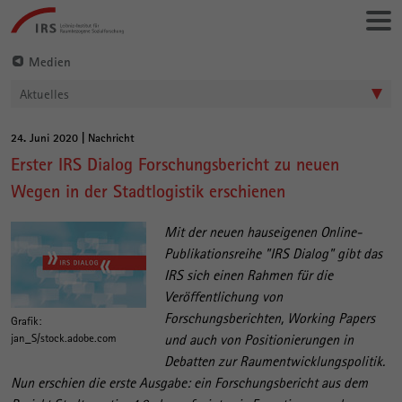
Gehe
Leibniz-
direkt
Institut
zu:
für
Medien
Raumbezogene
Aktuelles
Sozialforschung
24. Juni 2020 | Nachricht
Hauptinhalt
Erster IRS Dialog Forschungsbericht zu neuen
Wegen in der Stadtlogistik erschienen
Mit der neuen hauseigenen Online-
Publikationsreihe "IRS Dialog" gibt das
IRS sich einen Rahmen für die
Veröffentlichung von
Forschungsberichten, Working Papers
Grafik:
jan_S/stock.adobe.com
und auch von Positionierungen in
Debatten zur Raumentwicklungspolitik.
Nun erschien die erste Ausgabe: ein Forschungsbericht aus dem