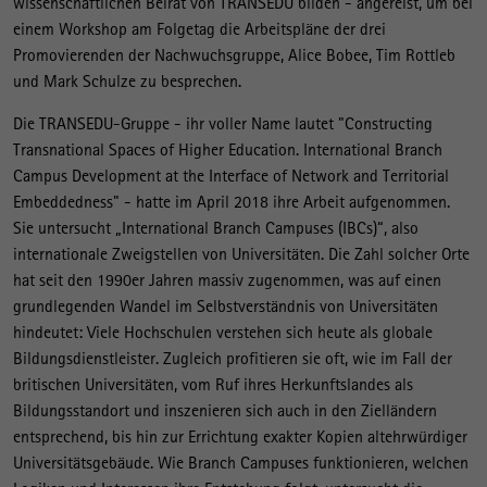
wissenschaftlichen Beirat von TRANSEDU bilden - angereist, um bei
einem Workshop am Folgetag die Arbeitspläne der drei
Promovierenden der Nachwuchsgruppe, Alice Bobee, Tim Rottleb
und Mark Schulze zu besprechen.
Die TRANSEDU-Gruppe - ihr voller Name lautet "Constructing
Transnational Spaces of Higher Education. International Branch
Campus Development at the Interface of Network and Territorial
Embeddedness" - hatte im April 2018 ihre Arbeit aufgenommen.
Sie untersucht „International Branch Campuses (IBCs)“, also
internationale Zweigstellen von Universitäten. Die Zahl solcher Orte
hat seit den 1990er Jahren massiv zugenommen, was auf einen
grundlegenden Wandel im Selbstverständnis von Universitäten
hindeutet: Viele Hochschulen verstehen sich heute als globale
Bildungsdienstleister. Zugleich profitieren sie oft, wie im Fall der
britischen Universitäten, vom Ruf ihres Herkunftslandes als
Bildungsstandort und inszenieren sich auch in den Zielländern
entsprechend, bis hin zur Errichtung exakter Kopien altehrwürdiger
Universitätsgebäude. Wie Branch Campuses funktionieren, welchen