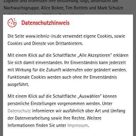
Logiken und Interessen ihre Entstehung folgt, untersucht die
Nachwuchsgruppe. Alice Bobee, Tim Rottleb und Mark Schulze
hatten seit Sommer 2018 an ihren eigenen
Datenschutzhinweis
Forschungskonzeptionen gearbeitet und beginnen zurzeit mit ihrer
empirischen Forschung. Anfang Januar konnten erhielten sie auf
Die Seite www.leibniz-irs.de verwendet eigene Cookies, sowie
dem Workshop, an welchem neben Hall, Collins und Olds auch die
Cookies und Dienste von Drittanbietern.
Projektmitglieder Neil Coe (Professor am Department of Geography
der National University of Singapore) und Bas van Heur (Professor
Mit einem Klick auf die Schaltfläche „Alle Akzeptieren“ erklären
am Department of Geography, Vrije Universiteit Brussels)
Sie sich damit einverstanden. Ihr Einverständnis kann jederzeit
teilnahmen, noch einmal wichtiges Feedback, bevor es „ins Feld“
mit Wirkung für die Zukunft widerrufen oder geändert werden.
ging.
Funktionale Cookies werden auch ohne Ihr Einverständnis
ausgeführt.
Hall, Collins und Olds hatten in den letzten Jahren zu
unterschiedlichen Aspekten der Hochschulglobalisierung geforscht.
Mit einem Klick auf die Schaltfläche „Auswählen“ können
Sie hatten dabei höchst individuelle und persönliche
persönliche Einstellungen vorgenommen werden. Unter
Berührungspunkte mit dem Thema: Als Beschäftigte von
Datenschutz
informieren wir ausführlich über Art und Umfang
Hochschulen sind alle drei selbst von den Veränderungen des
der Datenverarbeitung sowie Ihre Rechte. Weitere
Hochschulsektor betroffen. Zugleich gestalten sie die
Informationen finden Sie unter
Impressum
.
Globalisierung der Hochschuldbildung auch mit. Aus Sicht der