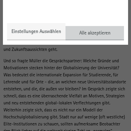
Wissenschaftskommunikation des IRS bot das Zusammentreffen
dieser Forscherpersönlichkeiten die Gelegenheit dafür, ein neues
Audio-Kommunikationsformat in Angriff zu nehmen: Einen Podcast
für Gespräche mit Sozialwissenschafterinnen und
Sozialwissenschaftlern der raumbezogenen Sozialforschung, in
Einstellungen Auswählen
Alle akzeptieren
welchen es neben Forschungsinhalten auch um das eigene,
subjektive Erleben der Forschenden, um ihre Meinungen, Eindrücke
und Zukunftsaussichten geht.
Und so fragte Müller die Gesprächspartner: Welche Gründe und
Motivationen stecken hinter der Globalisierung der Universität?
Was bedeutet die internationale Expansion für Studierende, für
Lehrende und für Orte - die, an welchen neue Universitätsstandorte
entstehen, und die, die außen vor bleiben? Im Gespräch zeigte sich
schnell, dass es eine überraschende Vielfalt an Motiven, Strategien
und neu entstehenden global-lokalen Verflechtungen gibt.
Weiterhin zeigte sich, dass es nicht nur ein Modell der
Hochschulglobalisierung gibt. Stadt nur auf wenige (oft westliche)
Elite-Institutionen zu schauen, sollten aufmerksame Beobachter
den Blick lieber auf die weltweit riseige Zahl an „normalen"