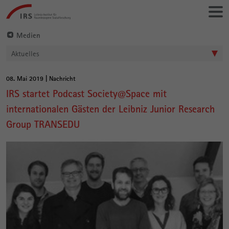
Gehe
Leibniz-
direkt
Institut
zu:
für
Medien
Raumbezogene
Aktuelles
Sozialforschung
08. Mai 2019 | Nachricht
Hauptinhalt
IRS startet Podcast Society@Space mit
internationalen Gästen der Leibniz Junior Research
Group TRANSEDU