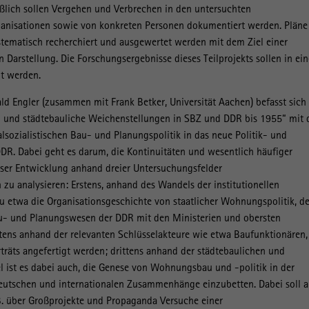
eßlich sollen Vergehen und Verbrechen in den untersuchten
isationen sowie von konkreten Personen dokumentiert werden. Pläne
stematisch recherchiert und ausgewertet werden mit dem Ziel einer
en Darstellung. Die Forschungsergebnisse dieses Teilprojekts sollen in ein
t werden.
ld Engler (zusammen mit Frank Betker, Universität Aachen) befasst sich
 und städtebauliche Weichenstellungen in SBZ und DDR bis 1955“ mit 
lsozialistischen Bau- und Planungspolitik in das neue Politik- und
DDR. Dabei geht es darum, die Kontinuitäten und wesentlich häufiger
eser Entwicklung anhand dreier Untersuchungsfelder
 zu analysieren: Erstens, anhand des Wandels der institutionellen
twa die Organisationsgeschichte von staatlicher Wohnungspolitik, de
 und Planungswesen der DDR mit den Ministerien und obersten
ens anhand der relevanten Schlüsselakteure wie etwa Baufunktionären,
träts angefertigt werden; drittens anhand der städtebaulichen und
iel ist es dabei auch, die Genese von Wohnungsbau und -politik in der
eutschen und internationalen Zusammenhänge einzubetten. Dabei soll 
B. über Großprojekte und Propaganda Versuche einer