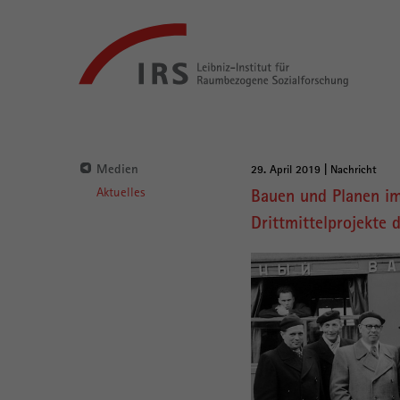
Gehe
Leibniz-
direkt
Institut
zu:
für
Raumbezogene
Sozialforschung
Hauptnavigation
Medien
29. April 2019 | Nachricht
Hauptinhalt
Aktuelles
Bauen und Planen im
Drittmittelprojekte 