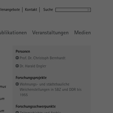
llenangebote
Kontakt
Suche
ublikationen
Veranstaltungen
Medien
Personen
Prof. Dr. Christoph Bernhardt
Dr. Harald Engler
Forschungsprojekte
Wohnungs- und städtebauliche
smus
Weichenstellungen in SBZ und DDR bis
1955
zum
Forschungsschwerpunkte
zum
Zeitgeschichte und Archiv