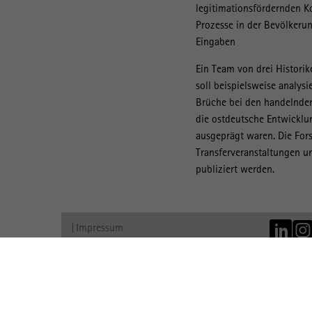
legitimationsfördernden K
Prozesse in der Bevölkerun
Eingaben
Ein Team von drei Historik
soll beispielsweise analys
Brüche bei den handelnden 
die ostdeutsche Entwicklun
ausgeprägt waren. Die Fors
Transferveranstaltungen u
publiziert werden.
Impressum
Datenschutz