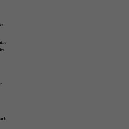
er
 das
der
r
auch