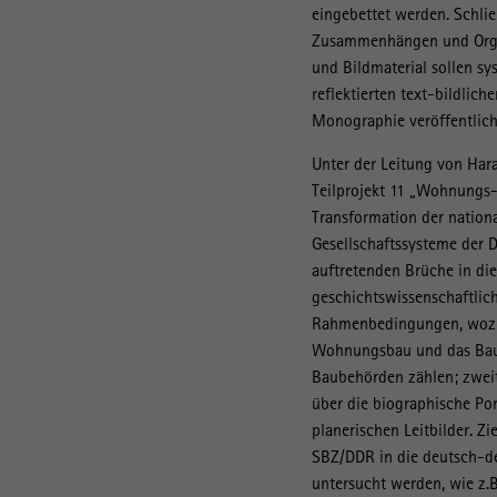
eingebettet werden. Schli
Zusammenhängen und Organ
und Bildmaterial sollen sy
reflektierten text-bildlich
Monographie veröffentlich
Unter der Leitung von Hara
Teilprojekt 11 „Wohnungs-
Transformation der nationa
Gesellschaftssysteme der 
auftretenden Brüche in di
geschichtswissenschaftlich
Rahmenbedingungen, wozu e
Wohnungsbau und das Bau-
Baubehörden zählen; zweit
über die biographische Por
planerischen Leitbilder. Z
SBZ/DDR in die deutsch-d
untersucht werden, wie z.