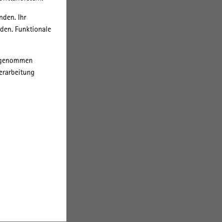
igen
nden. Ihr
rden. Funktionale
orgenommen
 die
erarbeitung
hend
n
sher
SR)