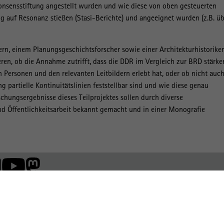
onsensstiftung angestellt wurden und wie diese von oben gesteuerten
g auf Resonanz stießen (Stasi-Berichte) und angeeignet wurden (z.B. ü
ern, einem Planungsgeschichtsforscher sowie einer Architekturhistoriker
ieren, ob die Annahme zutrifft, dass die DDR im Vergleich zur BRD stärke
Personen und den relevanten Leitbildern erlebt hat, oder ob nicht auch
g partielle Kontinuitätslinien feststellbar sind und wie diese genau
chungsergebnisse dieses Teilprojektes sollen durch diverse
nd Öffentlichkeitsarbeit bekannt gemacht und in einer Monografie
Mitglied der: