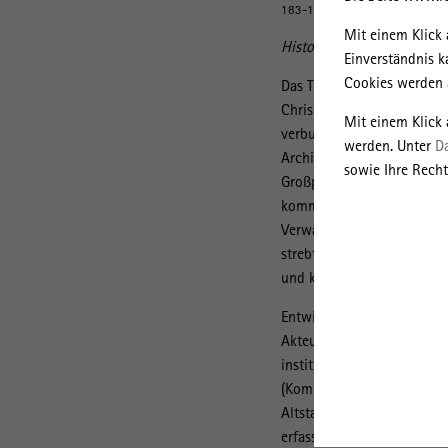
183-19000-4055/CC-BY-SA 3.0
Mit einem Klick 
Historikerkommission zwei d
Einverständnis k
Cookies werden a
Das Teilprojekt 4 „Städteb
Christoph Bernhardt (zusa
Mit einem Klick
verbundene Forschungssträ
werden. Unter
D
Architektur- und Städteba
sowie Ihre Recht
Großplanungen, die allgem
kommunalgeschichtliche For
Verwaltungen und Bevölker
strebt das Teilprojekt ein
und kulturgeschichtlichen
Entwicklungen, die vorrang
Akteure erforscht wurden,
institutionellen Zusammen
(Kommunen, Gauverwaltung
Altstadterneuerung und der
erfasst und in internatio