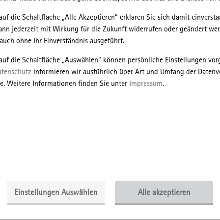
, commons.wikimedia.org
einer vom BMI/BBSR eingesetzten unabhäng
auf die Schaltfläche „Alle Akzeptieren“ erklären Sie sich damit einversta
ieser Teilprojekte als Drittmittelprojekte zu akquirieren.
ann jederzeit mit Wirkung für die Zukunft widerrufen oder geändert we
uch ohne Ihr Einverständnis ausgeführt.
au und Bestandspolitik 1933-1945“ verfolgt unter der Leitung von
mmen mit Harald Bodenschatz) das Ziel, mehrere bislang nur punktuell
 auf die Schaltfläche „Auswählen“ können persönliche Einstellungen v
nge der historischen Forschung zur NS-Zeit zu verbinden. Dazu zählen
atenschutz
informieren wir ausführlich über Art und Umfang der Datenv
ugeschichte, hier besonders Forschungen zu Repräsentationsbauten und
e. Weitere Informationen finden Sie unter
Impressum
.
eine Institutionengeschichte des NS-Regimes und die
schung, welche in jüngerer Zeit die häufig treibende Rolle lokaler
ungsgruppen bei Unrechtstaten und Verbrechen thematisiert. Entsprec
e Verknüpfung von architektur- und planungsgeschichtlichen mit politik-
 Perspektiven auf das Planen und Bauen in der NS-Zeit an.
ig architekturhistorisch und mit Blick auf die Biographien der zentrale
 wie etwa Repräsentationsbauten, sollen unter dem Blickwinkel des
spiels und der Organisationsgeschichte der wichtigsten Akteure
en, Hochschulen) betrachtet werden. Die Entwicklung der
Einstellungen Auswählen
Alle akzeptieren
 wenigen in der NS-Zeit neu gebauten Städte soll systematischer als bi
nale Zusammenhänge (insbesondere Entwicklungen in Italien und der UdS