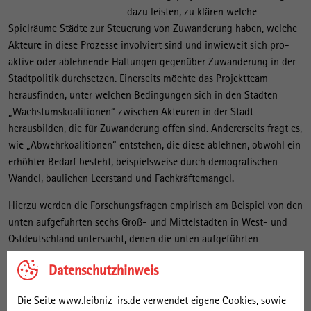
dazu leisten, zu klären welche
Spielräume Städte zur Steuerung von Zuwanderung haben, welche
Akteure in diese Prozesse involviert sind und inwieweit sich pro-
aktive oder ablehnende Haltungen gegenüber Zuwanderung in der
Stadtpolitik durchsetzen. Einerseits möchte das Projektteam
herausfinden, unter welchen Bedingungen sich in den Städten
„Wachstumskoalitionen“ zwischen Akteuren in der Stadt
herausbilden, die für Zuwanderung offen sind. Andererseits fragt es,
wie „Abwehrkoalitionen“ entstehen, die diese ablehnen, obwohl ein
erhöhter Bedarf besteht, beispielsweise durch demografischen
Wandel, baulichen Leerstand und Fachkräftemangel.
Hierzu werden die Forschungsfragen empirisch am Beispiel von den
unten aufgeführten sechs Groß- und Mittelstädten in West- und
Ostdeutschland untersucht, denen die unten aufgeführten
Antriebsfaktoren für kommunale Zuwanderungsstrategien zugrunde
Datenschutzhinweis
liegen. Die Ergebnisse aus den Fallstudien Göttingen, Ravensburg
und Wismar sind im IRS Dialog 4 | 2020 veröffentlicht.
Die Seite www.leibniz-irs.de verwendet eigene Cookies, sowie