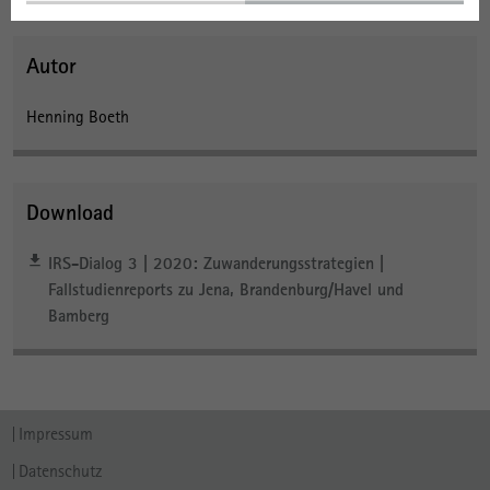
Autor
Henning Boeth
Download
IRS-Dialog 3 | 2020: Zuwanderungsstrategien |
Fallstudienreports zu Jena, Brandenburg/Havel und
Bamberg
Impressum
Datenschutz