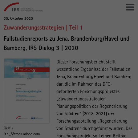
Gehe
Leibniz-
direkt
Institut
zu:
für
30. Oktober 2020
Hauptinhalt
Raumbezogene
Zuwanderungsstrategien | Teil 1
Sozialforschung
Fallstudienreports zu Jena, Brandenburg/Havel und
Bamberg, IRS Dialog 3 | 2020
Dieser Forschungsbericht stellt
wesentliche Ergebnisse der Fallstudien
Jena, Brandenburg/Havel und Bamberg
dar, die im Rahmen des DFG-
geförderten Forschungsprojektes
„Zuwanderungsstrategien –
Planungspolitiken der Regenerierung
von Städten“ (2018-2021) der
Forschungsabteilung „Regenerierung
von Städten“ durchgeführt wurden. Das
Grafik:
jan_S/stock.adobe.com
Forschungsprojekt soll einen Beitrag