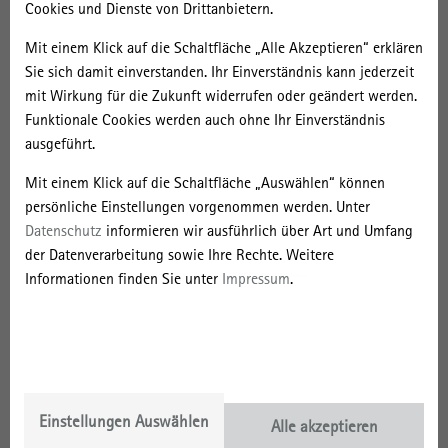
Göttingen und Jena, in denen der internationale Wettbewerb
Cookies und Dienste von Drittanbietern.
um Hochqualifizierte von Akteuren wie Universitäten und
Mit einem Klick auf die Schaltfläche „Alle Akzeptieren“ erklären
Technologieunternehmen propagiert wird;
Sie sich damit einverstanden. Ihr Einverständnis kann jederzeit
Bamberg und Brandenburg an der Havel, die
mit Wirkung für die Zukunft widerrufen oder geändert werden.
stadtentwicklungspolitisch insbesondere auf Zuwanderung
Funktionale Cookies werden auch ohne Ihr Einverständnis
aus dem Umland setzen, um den lokalen Wohnungsmarkt zu
ausgeführt.
stärken;
Mit einem Klick auf die Schaltfläche „Auswählen“ können
Ravensburg und Wismar, in denen die Zuwanderung von
persönliche Einstellungen vorgenommen werden. Unter
Fachkräften aus dem In- und Ausland auf dem Arbeitsmarkt
Datenschutz
informieren wir ausführlich über Art und Umfang
besonders gefragt ist.
der Datenverarbeitung sowie Ihre Rechte. Weitere
Informationen finden Sie unter
Impressum
.
Um die Forschungsfragen zu beantworten, verknüpft das Projekt
Planungstheorien mit Ansätzen der lokalen Politik- und Urban
Governance-Forschung. Im Hinblick auf die Steuerung der
Migration geht es vom Theorem des „liberalen Paradoxon“ aus,
wonach Interessensgegensätze zwischen Wirtschaft und Politik
bestehen.
Einstellungen Auswählen
Alle akzeptieren