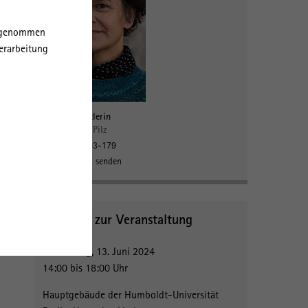
orgenommen
erarbeitung
e
g
Wissenschaftlerin
Dr. Madlen Pilz
eue
03362 793-179
Nachricht senden
er.
ler
Angaben zur Veranstaltung
en
Donnerstag, 13. Juni 2024
14:00 bis 18:00 Uhr
Hauptgebäude der Humboldt-Universität