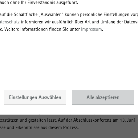
uch ohne Ihr Einverständnis ausgeführt.
 auf die Schaltfläche „Auswählen“ können persönliche Einstellungen v
atenschutz
informieren wir ausführlich über Art und Umfang der Datenv
e. Weitere Informationen finden Sie unter
Impressum
.
 vielen ostdeutschen Städten haben sich im Verlauf der letzten 10 Jahr
ten mit einem Fokus auf Rückbau und Konsolidierung zu
ntwickelt, die durch eine wachsende und sich verjüngende Bevölkerun
t gekennzeichnet sind. Gleichzeitig verstärken sich die
schen den Innenstädten und den Großwohnsiedlungen. Hiermit gehen n
 Zusammenleben in den Quartieren, die Gestaltung von Teilhabe, die
ren sowie die städtebauliche Weiterentwicklung in den Siedlungen einh
adtumMig
haben sich Forschende und Akteur*innen aus Verwaltung, Sozia
Einstellungen Auswählen
Alle akzeptieren
ft in den Städten und Quartieren in den vergangenen fünf Jahren
orderungen gewidmet und sie aus verschiedenen fachlichen Perspektiv
t stand dabei die Frage, wie sich das (Zusammen-)Leben im
erstützen und gestalten lässt. Auf der Abschlusskonferenz am 13. Juni
isse und Erkenntnisse aus diesem Prozess.