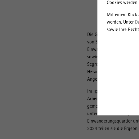
Cookies werden a
Mit einem Klick
werden. Unter
D
sowie Ihre Recht
Die Großwohnsiedlungen in
von Stadtumbauschwerpunk
Einwanderungsquartieren e
sowie zunehmende Diversitä
Segregationsprozesse zwi
Herausforderungen für das
Angebote und Infrastruktu
Im
Verbundprojekt St
Arbeit und Zivilgesellscha
gemeinsam diesen Herausf
untersucht. Im Mittelpunk
Einwanderungsquartier unt
2024 teilen sie die Ergebn