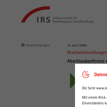
Gehe
Leibniz-
direkt
Institut
zu:
für
Raumbezogene
Sozialforschung
Hauptnavigation
Veranstaltungen
13. Juni | 2024
Hauptinhalt
Großwohnsiedlungen 
Abschlusskonferenz 
Datens
Die Seite www.le
Mit einem Klick 
Einverständnis k