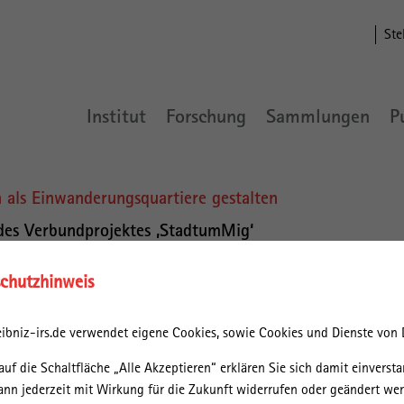
Ste
Institut
Forschung
Sammlungen
P
als Einwanderungsquartiere gestalten
des Verbundprojektes ‚StadtumMig‘
chutzhinweis
ibniz-irs.de verwendet eigene Cookies, sowie Cookies und Dienste von D
auf die Schaltfläche „Alle Akzeptieren“ erklären Sie sich damit einversta
ann jederzeit mit Wirkung für die Zukunft widerrufen oder geändert we