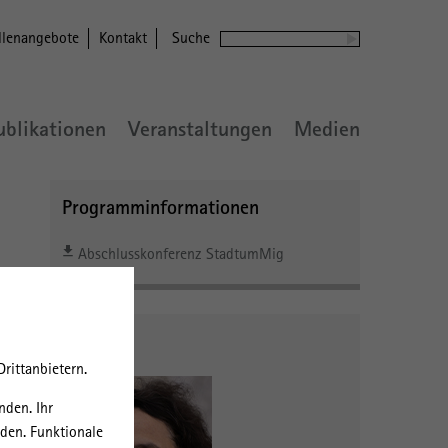
llenangebote
Kontakt
Suche
ublikationen
Veranstaltungen
Medien
Programminformationen
Abschlusskonferenz StadtumMig
Kontakt
rittanbietern.
nden. Ihr
rden. Funktionale