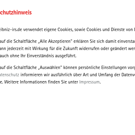
chutzhinweis
Podcast
Episode 9: Großwohnsiedlungen im Wandel: Eine Langzeit-Perspektive
ibniz-irs.de verwendet eigene Cookies, sowie Cookies und Dienste von D
Leipzig Grünau Die Soziologin Sigrun Kabisch leitete bis März 2022 da
Department Stadt- und Umweltsoziologie am…
auf die Schaltfläche „Alle Akzeptieren“ erklären Sie sich damit einversta
tionsreihen/podcast
ann jederzeit mit Wirkung für die Zukunft widerrufen oder geändert we
uch ohne Ihr Einverständnis ausgeführt.
Bürgerwissen und Stadtgeschichte
 auf die Schaltfläche „Auswählen“ können persönliche Einstellungen v
atenschutz
informieren wir ausführlich über Art und Umfang der Datenv
Diese Ausgabe widmet sich den Aktivitäten des IRS-
e. Weitere Informationen finden Sie unter
Impressum
.
Forschungsschwerpunkts Zeitgeschichte und Archiv sowie seiner
ngen, die in den vergangenen Jahren große Schritte in beide…
erwissen-und-stadtgeschichte
28. November | 2022
Dr. Anika Noack