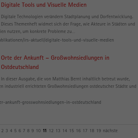
Digitale Tools und Visuelle Medien
Digitale Technologien verändern Stadtplanung und Dorfentwicklung.
Dieses Themenheft widmet sich der Frage, wie Akteure in Städten und
gien nutzen, um konkrete Probleme zu…
ublikationen/irs-aktuell/digitale-tools-und-visuelle-medien
Orte der Ankunft – Großwohnsiedlungen in
Ostdeutschland
In dieser Ausgabe, die von Matthias Bernt inhaltlich betreut wurde,
en industriell errichteten Großwohnsiedlungen ostdeutscher Städte und
-der-ankunft-grosswohnsiedlungen-in-ostdeutschland
2
3
4
5
6
7
8
9
10
11
12
13
14
15
16
17
18
19
nächste