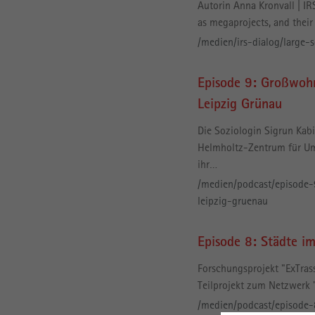
Autorin Anna Kronvall | I
as megaprojects, and their
/medien/irs-dialog/large-
Episode 9: Großwohn
Leipzig Grünau
Die Soziologin Sigrun Kab
Helmholtz-Zentrum für Umw
ihr…
/medien/podcast/episode-
leipzig-gruenau
Episode 8: Städte i
Forschungsprojekt "ExTras
Teilprojekt zum Netzwerk "
/medien/podcast/episode-