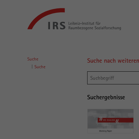
Gehe
Leibniz-
direkt
Institut
zu:
für
Raumbezogene
Sozialforschung
Hauptnavigation
Suche
Suche nach weitere
Hauptinhalt
Suche
Suchergebnisse