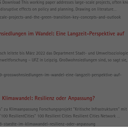
RS Download This working paper addresses large-scale projects, often k
 disruptive effects on policy and planning. Drawing on literature…
scale-projects-and-the-green-transition-key-concepts-and-outlook
siedlungen im Wandel: Eine Langzeit-Perspektive auf
isch leitete bis März 2022 das Department Stadt- und Umweltsoziologi
eltforschung – UFZ in Leipzig. Großwohnsiedlungen sind, so sagt sie,
9-grosswohnsiedlungen-im-wandel-eine-langzeit-perspektive-auf-
m Klimawandel: Resilienz oder Anpassung?
s" zu Klimaanpassung Forschungsprojekt "Kritische Infrastrukturen" mit
100 ResilientCities" 100 Resilient Cities Resilient Cities Network …
8-staedte-im-klimawandel-resilienz-oder-anpassung