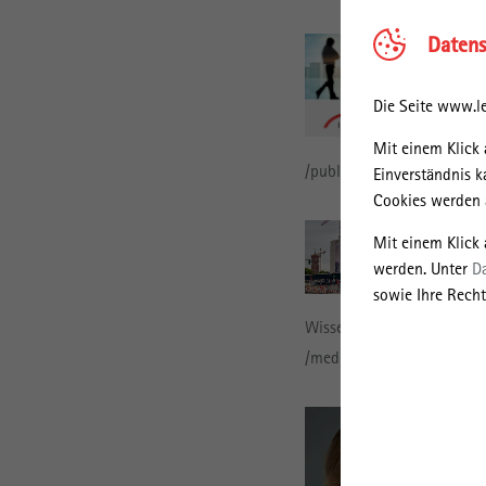
Datens
Die Seite www.le
Mit einem Klick 
/publikationen/irs-publika
Einverständnis k
Cookies werden a
Mit einem Klick
werden. Unter
D
sowie Ihre Recht
Wissenschaftlichen Sammlu
/medien/irs-aktuell/buerg