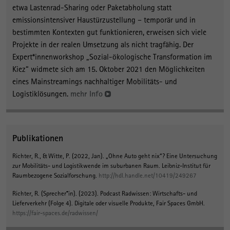
etwa Lastenrad-Sharing oder Paketabholung statt
emissionsintensiver Haustürzustellung – temporär und in
bestimmten Kontexten gut funktionieren, erweisen sich viele
Projekte in der realen Umsetzung als nicht tragfähig. Der
Expert*innenworkshop „Sozial-ökologische Transformation im
Kiez“ widmete sich am 15. Oktober 2021 den Möglichkeiten
eines Mainstreamings nachhaltiger Mobilitäts- und
Logistiklösungen.
mehr Info
Publikationen
Richter, R.
, & Witte, P. (2022, Jan).
„Ohne Auto geht nix“? Eine Untersuchung
zur Mobilitäts- und Logistikwende im suburbanen Raum
. Leibniz-Institut für
Raumbezogene Sozialforschung.
http://hdl.handle.net/10419/249267
Richter, R. (Sprecher*in)
. (2023).
Podcast Radwissen: Wirtschafts- und
Lieferverkehr (Folge 4)
. Digitale oder visuelle Produkte, Fair Spaces GmbH.
https://fair-spaces.de/radwissen/