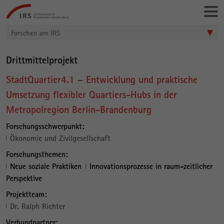
Gehe
Leibniz-
direkt
Institut
zu:
für
Forschen am IRS
Raumbezogene
Sozialforschung
Drittmittelprojekt
StadtQuartier4.1 – Entwicklung und praktische
Umsetzung flexibler Quartiers-Hubs in der
Metropolregion Berlin-Brandenburg
Forschungsschwerpunkt:
Ökonomie und Zivilgesellschaft
Forschungsthemen:
Neue soziale Praktiken
Innovationsprozesse in raum-zeitlicher
Perspektive
Projektteam:
Dr. Ralph Richter
Verbundpartner: