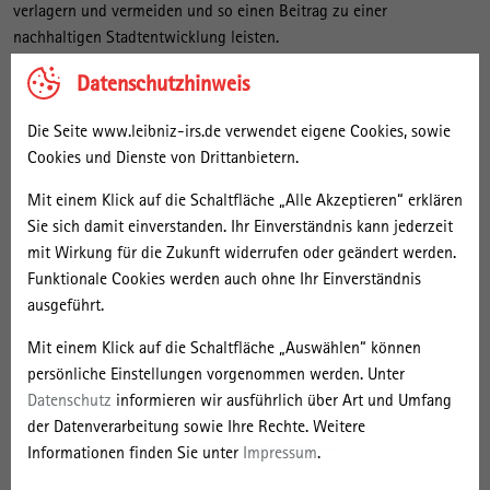
verlagern und vermeiden und so einen Beitrag zu einer
nachhaltigen Stadtentwicklung leisten.
Datenschutzhinweis
Das IRS-Teilprojekt wurde in vier Modulen realisiert. Im ersten
Modul („Exploration“) wurdr der Status-quo hinsichtlich der
Die Seite www.leibniz-irs.de verwendet eigene Cookies, sowie
Abwicklung von privaten und geschäftlichen Lieferverkehren und
Cookies und Dienste von Drittanbietern.
von bestehenden Initiativen für eine nachhaltige Stadtentwicklung
untersucht. Im Modul „Panel-Wirkungsanalyse“ wurde mittels einer
Mit einem Klick auf die Schaltfläche „Alle Akzeptieren“ erklären
Panelbefragung von Bewohner/-innen und Gewerbetreibenden auf
Sie sich damit einverstanden. Ihr Einverständnis kann jederzeit
der Mierendorff-Insel ermittelt, inwiefern die im Projekt realisierten
mit Wirkung für die Zukunft widerrufen oder geändert werden.
neuartigen Logistikangebote soziale Akzeptanz finden. Die
Funktionale Cookies werden auch ohne Ihr Einverständnis
Wiederholungsbefragung nach einem Jahr ermöglicht Rückschlüsse
ausgeführt.
auf Veränderungen von logistikbezogenen Denk- und
Mit einem Klick auf die Schaltfläche „Auswählen“ können
Verhaltensweisen. Kommunikations- und Partizipationsprozesse
persönliche Einstellungen vorgenommen werden. Unter
haben eine wichtige Funktion wenn es darum geht, Menschen im
Datenschutz
informieren wir ausführlich über Art und Umfang
Stadtquartier für nachhaltige Logistiklösungen zu interessieren und
der Datenverarbeitung sowie Ihre Rechte. Weitere
zur Nutzung zu motivieren. Wie eine hohe Akzeptanz und eine
Informationen finden Sie unter
Impressum
.
Übersetzung in Alltagspraktiken erreicht werden kann, ist
Gegenstand des Moduls „Kommunikations- und