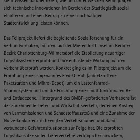
stellt Wissen darüber bereit, wie und unter welchen Bedingungen
sich technische Innovationen im Bereich der Stadtlogistik sozial
etablieren und einen Beitrag zu einer nachhaltigen
Stadtentwicklung leisten können.
Das Teilprojekt liefert die begleitende Sozialforschung für ein
Verbundvorhaben, mit dem auf der Mierendorff-Insel im Berliner
Bezirk Charlottenburg-Wilmersdorf die Etablierung neuartiger
Logistiksysteme erprobt und ihre entlastende Wirkung auf den
Verkehr überprüft werden. Konkret ging es im Pilotprojekt um die
Erprobung eines sogenanntes Flex-Q-Hub (anbieteroffene
Paketstation und Mikro-Depot), um ein Lastenfahrrad-
Sharingsystem und um die Errichtung einer multifunktionalen Be-
und Entladezone. Hintergrund des BMBF-geförderten Vorhabens ist
der zunehmende Liefer- und Wirtschaftsverkehr, der einen Anstieg
von Lärmemissionen und Schadstoffausstoß und eine Zunahme der
Nutzerkonkurrenz in beengten Verkehrsräumen und damit
verbundene Gefahrensituationen zur Folge hat. Die erprobten
Logistikansätze sollen Lieferverkehre verträglicher abwickeln,