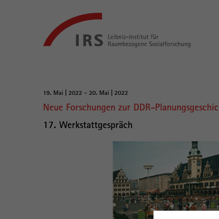
Gehe
Leibniz-
direkt
Institut
zu:
für
Raumbezogene
Sozialforschung
Hauptnavigation
19. Mai | 2022 - 20. Mai | 2022
Hauptinhalt
Neue Forschungen zur DDR-Planungsgeschic
17. Werkstattgespräch