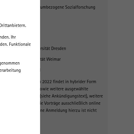
Leibniz-Institut für Raumbezogene Sozialforschung
19. - 20. Mai 2022
rittanbietern.
In Kooperation mit:
nden. Ihr
TU Berlin
rden. Funktionale
Technische Universität Dresden
Bauhaus Universität Weimar
orgenommen
Universität Kassel
erarbeitung
Das Werkstattgespräch 2022 findet in hybrider Form
statt. Referent*innen sowie weitere ausgewählte
Personen sind vor Ort (siehe Ankündigungstext), weitere
Interessierte können die Vorträge ausschließlich online
via Zoom verfolgen. Eine Anmeldung hierzu ist nicht
notwendig.
Zoom-Link