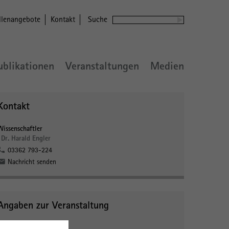
llenangebote
Kontakt
Suche
ublikationen
Veranstaltungen
Medien
Kontakt
Wissenschaftler
Dr. Harald Engler
03362 793-224
Nachricht senden
Angaben zur Veranstaltung
Veranstalter: