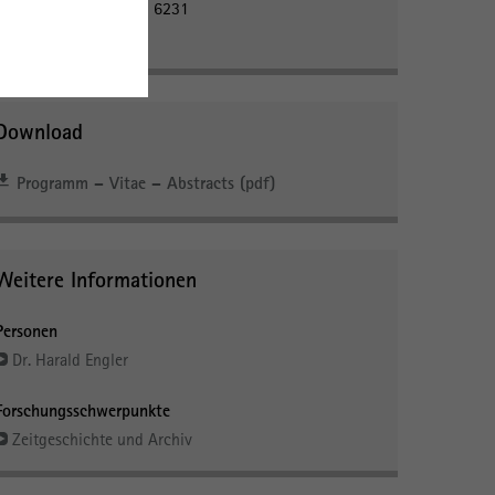
Meeting-ID: 818 7761 6231
Kenncode: 557153
Download
Programm – Vitae – Abstracts (pdf)
Weitere Informationen
Personen
Dr. Harald Engler
Forschungsschwerpunkte
Zeitgeschichte und Archiv