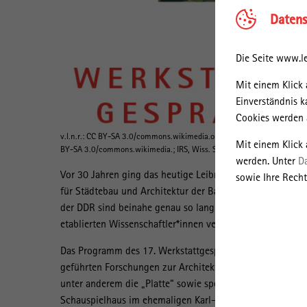
Datens
Die Seite www.le
Mit einem Klick 
Einverständnis k
Cookies werden a
v.l.n.r.: CC BY-SA 3.0/commons.wikimedia.org; IRS, Wiss. Sammlungen
Mit einem Klick
BY-SA 3.0/commons.wikimedia.; IRS, Wiss. Sammlungen, Bildarchiv
werden. Unter
D
Vor 30 Jahren ging das heutige Leibniz-Institut für Raum
sowie Ihre Recht
für Städtebau und Architektur der Bauakademie der DDR 
der DDR sind beinahe genau so lang ein Forum zur Disku
etablierten Wissenschaftler*innen verschiedener Diszipli
Das Programm des 17. Werkstattgesprächs spiegelt die d
geführten Forschungen zur Architektur- und Städtebauge
unter anderem die „Platte“ sowie spezielle Bautypologien
Schauspielhaus im ehemaligen Karl-Marx-Stadt. Ein Schw