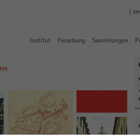
Ste
Institut
Forschung
Sammlungen
P
hte