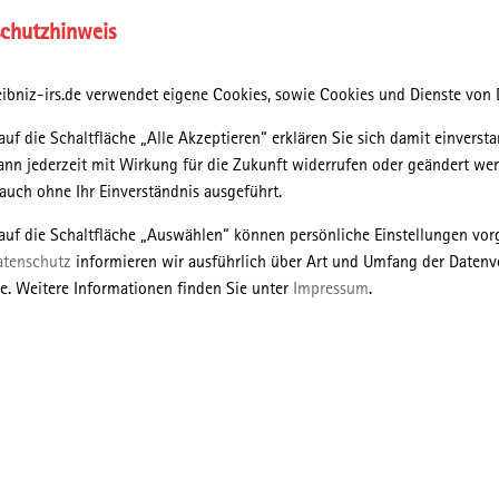
chutzhinweis
ibniz-irs.de verwendet eigene Cookies, sowie Cookies und Dienste von D
auf die Schaltfläche „Alle Akzeptieren“ erklären Sie sich damit einversta
ann jederzeit mit Wirkung für die Zukunft widerrufen oder geändert we
uch ohne Ihr Einverständnis ausgeführt.
, Bildarchiv; IRS, Wiss. Sammlungen, Bildarchiv; Appaloosa/Eigenes Werk/CC
 auf die Schaltfläche „Auswählen“ können persönliche Einstellungen v
atenschutz
informieren wir ausführlich über Art und Umfang der Datenv
bezogene Sozialforschung (IRS) aus dem Nachlass des Instituts
e. Weitere Informationen finden Sie unter
Impressum
.
hervor. Die Werkstattgespräche zur Bau- und Planungsgeschichte
ssion neuer Forschungsergebnisse zwischen jüngeren und
nen sowie Zeitzeug*innen.
iversen Planungsansätze und -methoden der international
schichte der DDR wider. Im Fokus stehen als klassische Themen
 wie Sportstätten, Bauten der Staatssicherheit sowie das
erpunkt dieses Werkstattgesprächs bilden Analysen zu