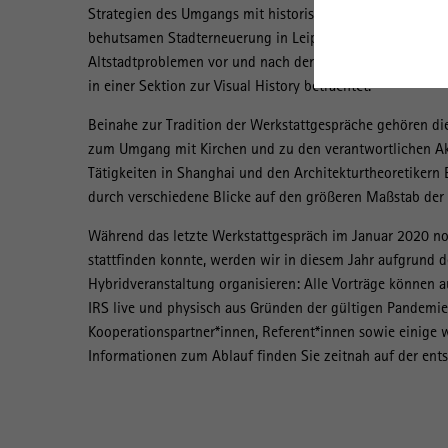
Strategien des Umgangs mit historischen Stadtzentren. Hi
behutsamen Stadterneuerung in Leipzig sowie der Vernet
Altstadtproblemen vor und nach der Wende. Die Rezeptio
in einer Sektion zur Visual History betrachtet.
Beinahe zur Tradition der Werkstattgespräche gehören d
zum Umgang mit Kirchen und zu den verantwortlichen Akt
Tätigkeiten in Shanghai und den Architekturtheoretikern 
durch verschiedene Blicke auf den größeren Maßstab der S
Während das letzte Werkstattgespräch im Januar 2020 
stattfinden konnte, werden wir in diesem Jahr aufgrund d
Hybridveranstaltung organisieren: Alle Vorträge können a
IRS live und physisch aus Gründen der gültigen Pandemiev
Kooperationspartner*innen, Referent*innen sowie einige
Informationen zum Ablauf finden Sie zeitnah auf der ent