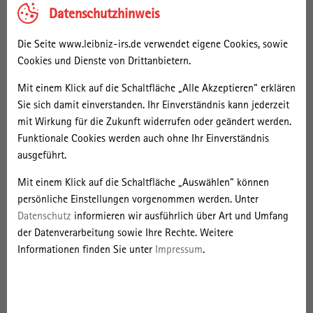
Rackschränke in geschlossener Bauweise verfügen über eine
Datenschutzhinweis
integrierte Kühlung. Die hierfür notwendige Kälte wird mittels einer
Wärmepumpe energieeffizient erzeugt. Zweitens werden in den
Die Seite www.leibniz-irs.de verwendet eigene Cookies, sowie
kommenden Tagen die Fenster des IRS-Hauptgebäudes erneuert.
Cookies und Dienste von Drittanbietern.
Dabei werden über 100 renovierungsbedürftige Holzfenster durch
moderne, dreifach verglaste Fenster ersetzt, die eine hohe
Mit einem Klick auf die Schaltfläche „Alle Akzeptieren“ erklären
Wärmedämmung gewährleisten.
Sie sich damit einverstanden. Ihr Einverständnis kann jederzeit
mit Wirkung für die Zukunft widerrufen oder geändert werden.
„Durch diese klugen Investitionen in die Substanz wird sich der
Funktionale Cookies werden auch ohne Ihr Einverständnis
Energieverbrauch des Instituts im Betrieb spürbar reduzieren“ so
ausgeführt.
Direktor Professor Oliver Ibert. „Langfristig erlauben uns diese
Maßnahmen einen ökologisch nachhaltigen und ökonomisch
Mit einem Klick auf die Schaltfläche „Auswählen“ können
sparsamen Forschungsbetrieb am Standort Erkner. Außerdem
persönliche Einstellungen vorgenommen werden. Unter
reduziert das IRS seine Abhängigkeiten von Preisschwankungen auf
Datenschutz
informieren wir ausführlich über Art und Umfang
Energiemärkten.“
der Datenverarbeitung sowie Ihre Rechte. Weitere
Informationen finden Sie unter
Impressum
.
Für das IRS ist die Sanierung eine echte Herausforderung. Die
Umsetzung dieser beiden parallellaufenden
Modernisierungsmaßnahmen muss bis Ende des Jahres ohne
Beeinträchtigung des laufenden Forschungsbetriebs und unter