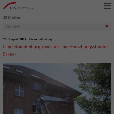
Gehe
Leibniz-
direkt
Institut
zu:
für
Medien
Raumbezogene
Aktuelles
Sozialforschung
28. August 2024 | Pressemitteilung
Hauptinhalt
Land Brandenburg investiert am Forschungsstandort
Erkner