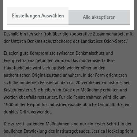
Berücksichtigung der schwierigen Marktlage erfolgt sein. Jessica
Heckel, die am IRS sämtliche Baumaßnahmen verantwortlich
Einstellungen Auswählen
Alle akzeptieren
steuert, sagt: „Wir müssen bei aller Freude gerade viele
zuwendungs- und denkmalschutzrechtliche Auflagen beachten.
Deshalb bin ich sehr froh über die kooperative Zusammenarbeit mit
der Unteren Denkmalschutzbehörde des Landkreises Oder-Spree.“
Es seien gute Kompromisse zwischen Denkmalschutz und
Energieeffizienz gefunden worden. Das modernisierte IRS-
Hauptgebäude wird sich optisch wieder näher an den
authentischen Originalzustand annähern. In der Form orientieren
sich die modernen Fenster an den ca. 20 verbliebenen historischen
Kastenfenstern. Sie bleiben im Zuge der Maßnahme erhalten und
werden ebenfalls restauriert. Für die Fensterrahmen wird die um
1900 in der Region für Industriegebäude übliche Originalfarbe, ein
dunkles Grün, verwendet.
Die zurzeit laufenden Maßnahmen sind nur ein erster Schritt in der
baulichen Entwicklung des Institutsgebäudes. Jessica Heckel spricht