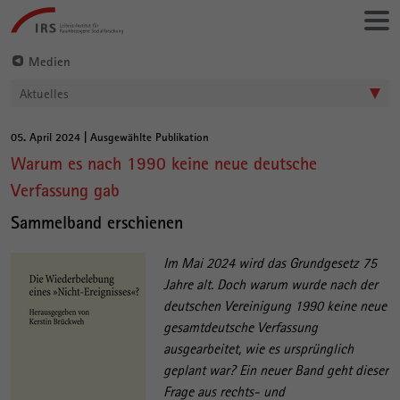
Gehe
Leibniz-
direkt
Institut
zu:
für
Medien
Raumbezogene
Aktuelles
Sozialforschung
05. April 2024 | Ausgewählte Publikation
Hauptinhalt
Warum es nach 1990 keine neue deutsche
Verfassung gab
Sammelband erschienen
Im Mai 2024 wird das Grundgesetz 75
Jahre alt. Doch warum wurde nach der
deutschen Vereinigung 1990 keine neue
gesamtdeutsche Verfassung
ausgearbeitet, wie es ursprünglich
geplant war? Ein neuer Band geht dieser
Frage aus rechts- und