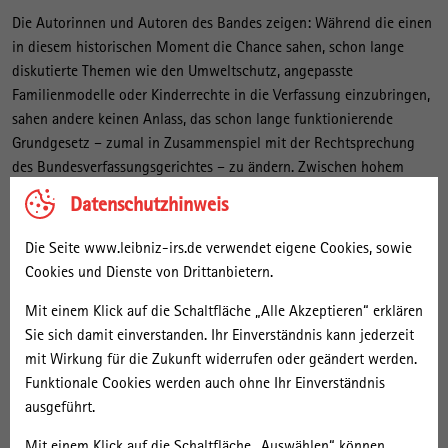
Die Autorinnen und Autoren des Bandes zeigen: Während die einen
in diesem historischen Moment die Chance sahen, schon lange
diskutierte Themen wie den Umweltschutz, angepasste
Familienmodelle oder Kinderrechte in die Verfassung einzubringen,
sahen andere keinen Anlass, das schon lange funktionierende
Grundgesetz – zumal in Zusammenspiel mit der Rechtsprechung
des Bundesverfassungsgerichtes – zu ändern. Zwischen hohem
Engagement für neue Verfassungsentwürfe, utopischen Ideen und
Datenschutzhinweis
Bürgerwünschen wurde die Frage letztlich im routinierten Betrieb
von Politik und Verwaltung unter den Tisch fallen gelassen.
Die Seite www.leibniz-irs.de verwendet eigene Cookies, sowie
Cookies und Dienste von Drittanbietern.
Das Buch erscheint im April 2024 bei Mohr Siebeck.
Mit einem Klick auf die Schaltfläche „Alle Akzeptieren“ erklären
Sie sich damit einverstanden. Ihr Einverständnis kann jederzeit
Kontakt
mit Wirkung für die Zukunft widerrufen oder geändert werden.
Funktionale Cookies werden auch ohne Ihr Einverständnis
Personen
ausgeführt.
Prof. Dr. Kerstin Brückweh
Mit einem Klick auf die Schaltfläche „Auswählen“ können