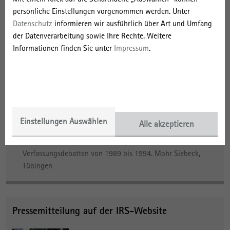
Forschungsschwerpunkte
persönliche Einstellungen vorgenommen werden. Unter
Datenschutz
informieren wir ausführlich über Art und Umfang
Zeitgeschichte und Archiv
der Datenverarbeitung sowie Ihre Rechte. Weitere
Forschungsgruppen
Informationen finden Sie unter
Impressum
.
Historische Stadt- und Raumforschung
Publikation auf der Verlagsseite
Einstellungen Auswählen
Alle akzeptieren
Brückweh, Kerstin (Hrsg.) (2024). Die Wiederbelebung eines
»Nicht-Ereignisses«? Das Grundgesetz und die
Verfassungsdebatten von 1989 bis 1994. Mohr Siebeck,
Tübingen
Pressemitteilung auf der IRS-Website