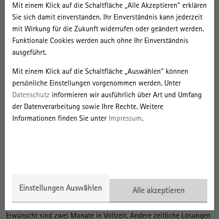
Mit einem Klick auf die Schaltfläche „Alle Akzeptieren“ erklären
Sie sich damit einverstanden. Ihr Einverständnis kann jederzeit
aktuellen Entwicklungen der Stadtentwicklungs- und
mit Wirkung für die Zukunft widerrufen oder geändert werden.
Planungspolitik,
Funktionale Cookies werden auch ohne Ihr Einverständnis
städtischen Anpassungen an den Klimawandel,
ausgeführt.
der jüngeren Bau- und Planungsgeschichte in Ostdeutschland,
Mit einem Klick auf die Schaltfläche „Auswählen“ können
persönliche Einstellungen vorgenommen werden. Unter
der historischen Globalisierung des Bauens sowie
Datenschutz
informieren wir ausführlich über Art und Umfang
der Datenverarbeitung sowie Ihre Rechte. Weitere
der Digitalisierung von Archiven und der Einbindung von
Informationen finden Sie unter
Impressum
.
Bürgerwissen in Archivarbeit.
Wir freuen uns auf eine/n Fellow mit Freude am Vermitteln
komplexer Themen und mit Leidenschaft für den Dialog zwischen
Medien und Forschung.
Bewerbungen sind
bis zum 7. Juli 2023
möglich, Details
Einstellungen Auswählen
Alle akzeptieren
entnehmen Sie bitte dem Ausschreibungstext. Das Stipendium soll
noch 2023 beginnen, die genaue Planung des Zeitraums ist flexibel.
Erwünscht sind zwei Monate in Vollzeit. Andere zeitliche Lösungen