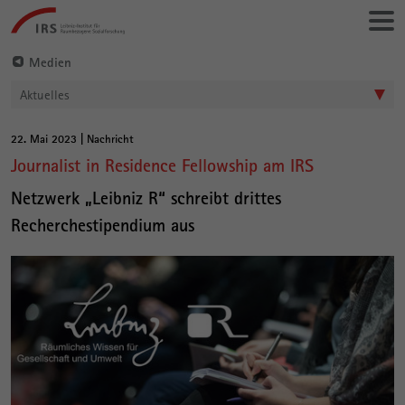
Gehe
Leibniz-
direkt
Institut
zu:
für
Medien
Raumbezogene
Aktuelles
Sozialforschung
22. Mai 2023 | Nachricht
Hauptinhalt
Journalist in Residence Fellowship am IRS
Netzwerk „Leibniz R“ schreibt drittes
Recherchestipendium aus