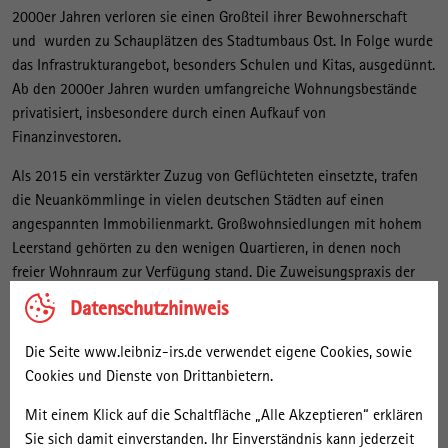
2000er Jahren verloren sie einen Großteil ihrer Bewohnerschaft
und wurden zu Schauplätzen des Stadtumbaus Ost. In Folge wurde
das Infrastrukturangebot, besonders Schulen und Kitas, ausgedünnt.
Ab den 2000er Jahren wurden umfangreiche Wohnungsbestände
privatisiert, insbesondere durch einen Aufkauf von
Finanzinvestoren.
Als 2015 ein verstärkter Zuzug von Geflüchteten einsetzte, trafen
die Neuankömmlinge in vielen deutschen Städten auf einen
angespannten Immobilienmarkt. Großwohnsiedlungen mit hohem
Leerstand gehörten zu den wenigen Quartieren, in denen noch
freier Wohnraum zur Verfügung stand. Die Zuweisungspraxis der
Behörden verstärkte zusätzlich die Einwanderung von Geflüchteten
Datenschutzhinweis
in ohnehin sozial schwache Stadtquartiere. In Folge dieser
Entwicklung kam es einerseits zu einer Stabilisierung der vorher
Die Seite www.leibniz-irs.de verwendet eigene Cookies, sowie
lange zurück gehenden Bevölkerungszahlen, doch es entstanden
Cookies und Dienste von Drittanbietern.
andererseits auch neue Herausforderungen:
Mit einem Klick auf die Schaltfläche „Alle Akzeptieren“ erklären
Erstens erschwert die unsichere Bleibeperspektive der
Sie sich damit einverstanden. Ihr Einverständnis kann jederzeit