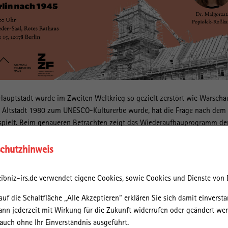
Hauptstadt wurde im Zweiten Weltkrieg so gezielt zerstört wie Warscha
e Altstadt 1980 zum UNESCO-Kulturerbe wurde, hat die Frage nach dem
espielt. Beim genaueren Betrachten zeigt das Wiederaufbauprogramm de
 Kontinuitäten mit den Aufbauprojekten von vor 1939. Welche Konzepte
en in das sozialistische Propagandaprogramm und wie kam es dazu?
chutzhinweis
 Berlins während des Zweiten Weltkrieg wurde von Stadtplanern auch a
ibniz-irs.de verwendet eigene Cookies, sowie Cookies und Dienste von D
sollte das „steinerne Berlin“ des Kaiserreichs durch einen modernen,
erwunden werden, der den Prinzipien Licht, Luft und Sonne aus der
auf die Schaltfläche „Alle Akzeptieren“ erklären Sie sich damit einversta
 In Ost- und West-Berlin sollten nicht nur die Ruinen, sondern auch die
ann jederzeit mit Wirkung für die Zukunft widerrufen oder geändert we
hen Mietskasernen weichen. Doch im Kalten Krieg schlugen die beiden
uch ohne Ihr Einverständnis ausgeführt.
he Wege des Wiederaufbaus ein und wurden zu Schaufenstern der