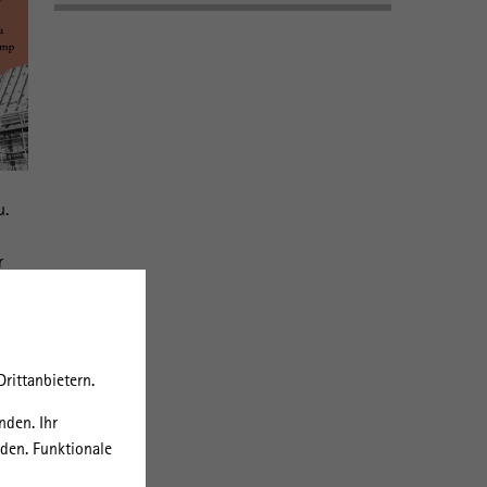
u.
r
 aus
ls
rittanbietern.
nden. Ihr
rden. Funktionale