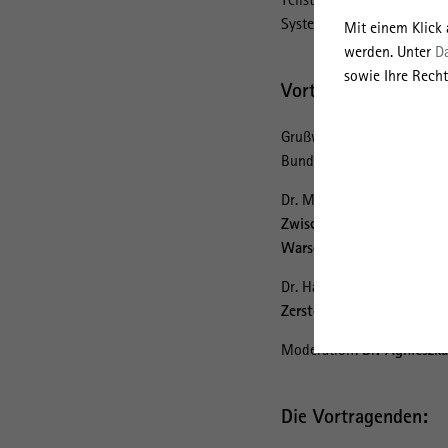
Systemkonkurrenz.
Mit einem Klick
werden. Unter
D
sowie Ihre Recht
Vorträge mit anschl
Grußwort
Florian Haue
r, 
Bundes- und Europaangele
Dr. Małgorzata Popiołek-R
Zwischen Legende und Wir
Warschau
Dr. Hanno Hochmuth (Leibn
Zerstörung als Chance? K
Moderation:
Dr. Agnieszk
Die Vortragenden: