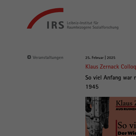
Gehe
Leibniz-
direkt
Institut
zu:
für
Raumbezogene
Sozialforschung
Hauptnavigation
Veranstaltungen
25. Februar | 2025
Hauptinhalt
Klaus Zernack Coll
So viel Anfang war 
1945