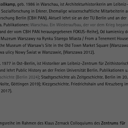
-Roßkamp
, geb. 1986 in Warschau, ist Architekturhistorikerin am Leibniz
 Sozialforschung in Erkner. Ehemalige wissenschaftliche Mitarbeiterin 
rschung Berlin (CBH PAN). Aktuell lehrt sie an der TU Berlin und an der
a. Publikationen:
Warschau. Ein Wiederaufbau, der vor dem Krieg began
Band der vom CBH PAN herausgegebenen FOKUS-Reihe), Od kamienicy d
y Muzeum Warszawy na Rynku Starego Miasta / From a Tenement House
 the Museum of Warsaw's Site in the Old Town Market Square (Warszaw
a ulicy Nowy Świat w Warszawie, (Warszawa 2012).
. 1977 in Ost-Berlin, ist Historiker am Leibniz-Zentrum für Zeithistorisc
 lehrt Public History an der Freien Universität Berlin. Publikationen u.
schichte (Berlin 2024)
; Stadtgeschichte als Zeitgeschichte. Berlin im 20.
Nolte, Göttingen 2019); Kiezgeschichte. Friedrichshain und Kreuzberg i
 2017).
tungsreihe im Rahmen des Klaus Zernack Colloquiums des
Zentrums für