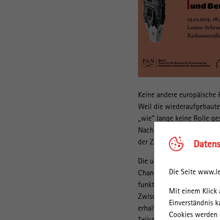
Keine andere europäische 
Weil die wiederaufgebaut
„wie“ lange keine Rolle g
Nachkriegszeit zahlreiche
der Zeit vor 1945 gelangt
Datens
Die umfassende Zerstörung
Die Seite www.le
Chance begriffen. Endlich 
funktionalen Städtebau üb
Mit einem Klick 
Zwischenkriegszeit folgte.
Einverständnis k
erhaltenen gründerzeitlic
Cookies werden a
Teilstädte unterschiedlic