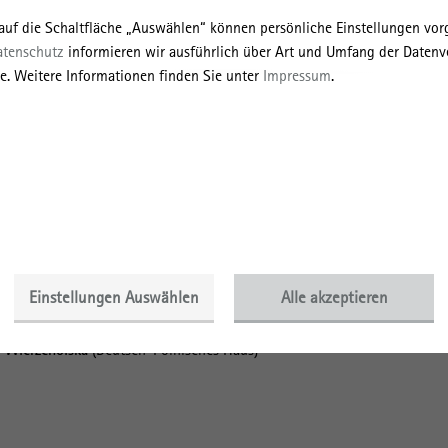
 auf die Schaltfläche „Auswählen“ können persönliche Einstellungen v
atenschutz
informieren wir ausführlich über Art und Umfang der Datenv
e. Weitere Informationen finden Sie unter
Impressum
.
ießender Podiumsdiskussion:
Bevollmächtigter des Landes Berlin beim Bund und Staatssekretär für
genheiten und Internationales
oßkamp (Leibniz-Institut für Raumbezogene Sozialforschung)
klichkeit. Der Wiederaufbau des historischen Stadtzentrums von
iz-Zentrum für Zeithistorische Forschung Potsdam)
Einstellungen Auswählen
Alle akzeptieren
onjunkturen des Wiederaufbaus in Ost- und West-Berlin
a Wierzcholska
(Deutsch-Polnisches Haus)