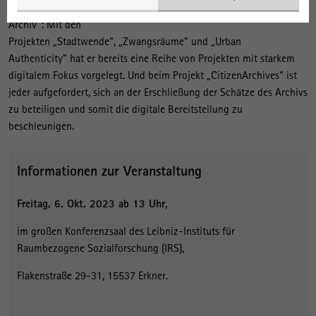
Digitalstrategie des Forschungsschwerpunkts „Zeitgeschichte und
Archiv“: Mit den
Projekten „Stadtwende“, „Zwangsräume“ und „Urban
Authenticity“ hat er bereits eine Reihe von Projekten mit starkem
digitalem Fokus vorgelegt. Und beim Projekt „CitizenArchives“ ist
jeder aufgefordert, sich an der Erschließung der Schätze des Archivs
zu beteiligen und somit die digitale Bereitstellung zu
beschleunigen.
Informationen zur Veranstaltung
Freitag, 6. Okt. 2023 ab 13 Uhr
,
im großen Konferenzsaal des Leibniz-Instituts für
Raumbezogene Sozialforschung (IRS),
Flakenstraße 29-31, 15537 Erkner.