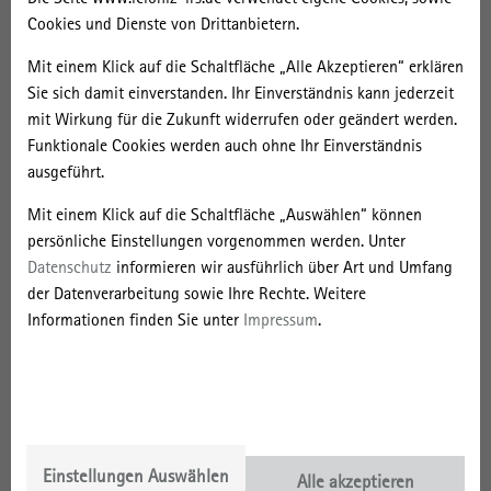
Fußgängerzonen geben Einblick in das alltägliche Leben in der DDR,
Cookies und Dienste von Drittanbietern.
ob in den neuen Plattenbauten am Stadtrand, den im Laufe der
Mit einem Klick auf die Schaltfläche „Alle Akzeptieren“ erklären
Jahrzehnte mehr und mehr zerfallenden Altstädten oder auf dem
Sie sich damit einverstanden. Ihr Einverständnis kann jederzeit
Lande.
mit Wirkung für die Zukunft widerrufen oder geändert werden.
Fast täglich kommen neue Schätze ins Archiv, zuletzt eine große
Funktionale Cookies werden auch ohne Ihr Einverständnis
Sammlung von Detailplänen zum Palast der Republik, zu den
ausgeführt.
Fachwerkbauten in den Dörfern der DDR oder zur Innengestaltung
Mit einem Klick auf die Schaltfläche „Auswählen“ können
des Wohn- und Kinderkaufhauses „Haus des Kindes“ der
persönliche Einstellungen vorgenommen werden. Unter
Innengestalterin Ursula Schneider und stehen vor Ort für
Datenschutz
informieren wir ausführlich über Art und Umfang
Wissenschaft und Lehre, für Schulprojekte und die interessierte
der Datenverarbeitung sowie Ihre Rechte. Weitere
Öffentlichkeit zur Verfügung. Noch immer ist der allergrößte Teil
Informationen finden Sie unter
Impressum
.
der Bestände der Wissenschaftlichen Sammlungen nicht
digitalisiert. Doch ein vielversprechender Anfang ist gemacht und
nach und nach werden immer mehr Materialien auch digital zur
Verfügung gestellt und können bequem online recherchiert und
bestellt werden.
Einstellungen Auswählen
Das Portal „Stadt-Raum-Geschichte“ ist nur ein Teil der
Alle akzeptieren