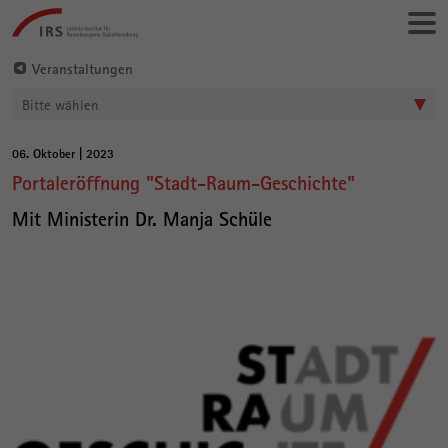
Gehe
Leibniz-
direkt
Institut
zu:
für
Veranstaltungen
Raumbezogene
Bitte wählen
Sozialforschung
06. Oktober | 2023
Hauptinhalt
Portaleröffnung "Stadt-Raum-Geschichte"
Mit Ministerin Dr. Manja Schüle