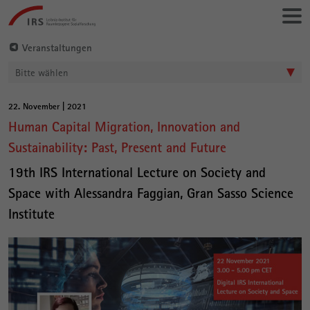
Gehe
Leibniz-
direkt
Institut
zu:
für
Veranstaltungen
Raumbezogene
Bitte wählen
Sozialforschung
22. November | 2021
Hauptinhalt
Human Capital Migration, Innovation and
Sustainability: Past, Present and Future
19th IRS International Lecture on Society and
Space with Alessandra Faggian, Gran Sasso Science
Institute