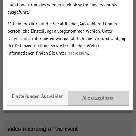
22 November 2021
Funktionale Cookies werden auch ohne Ihr Einverständnis
3.00 -5.00 pm CET
ausgeführt.
digital IRS International Lecture on Society and Space
Mit einem Klick auf die Schaltfläche „Auswählen“ können
persönliche Einstellungen vorgenommen werden. Unter
Registration
Datenschutz
informieren wir ausführlich über Art und Umfang
Please
register here
in advance for this webinar
der Datenverarbeitung sowie Ihre Rechte. Weitere
Informationen finden Sie unter
Impressum
.
No fees are charged for this talk.
Download
Alessandra Faggian - Abstract and Vita
Einstellungen Auswählen
Alle akzeptieren
205 KB
Video recording of the event