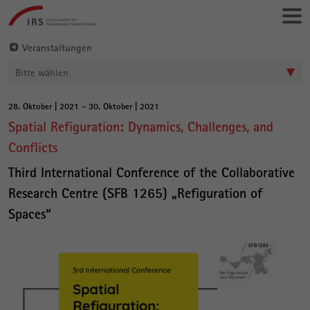
Gehe
Leibniz-
direkt
Institut
zu:
für
Veranstaltungen
Raumbezogene
Bitte wählen
Sozialforschung
28. Oktober | 2021 - 30. Oktober | 2021
Hauptinhalt
Spatial Refiguration: Dynamics, Challenges, and
Conflicts
Third International Conference of the Collaborative
Research Centre (SFB 1265) „Refiguration of
Spaces“