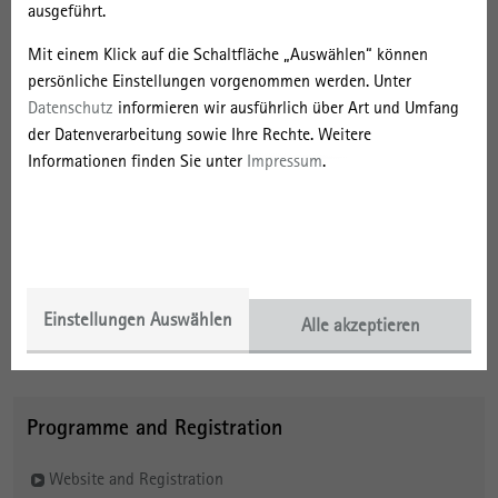
themselves in spatial knowl-edge, in new forms of digital commu-
ausgeführt.
nication and decision making, or in knowledge circuits, mobilities
Mit einem Klick auf die Schaltfläche „Auswählen“ können
and flows across globally connected societies?
persönliche Einstellungen vorgenommen werden. Unter
Datenschutz
informieren wir ausführlich über Art und Umfang
Contact at IRS
der Datenverarbeitung sowie Ihre Rechte. Weitere
Informationen finden Sie unter
Impressum
.
About the Event
28 October 2021 | 12:30 pm – 30 Oktober 2021 | 4:00 pm
Einstellungen Auswählen
Alle akzeptieren
Virtual Conference hosted by Technische Universität Berlin
Programme and Registration
Website and Registration