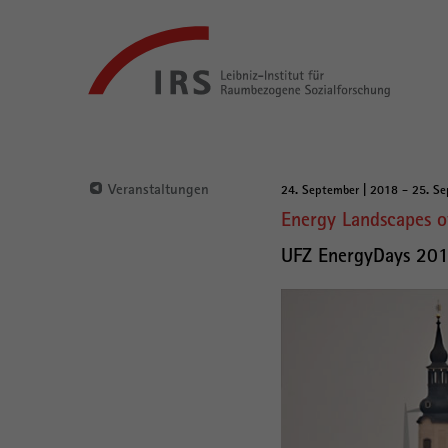
Gehe
Leibniz-
direkt
Institut
zu:
für
Raumbezogene
Sozialforschung
Hauptnavigation
Veranstaltungen
24. September | 2018 - 25. S
Hauptinhalt
Energy Landscapes 
UFZ EnergyDays 20