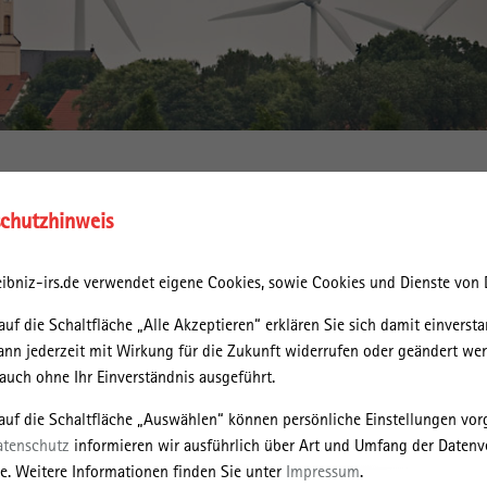
Environmental Research – UFZ welcomes you to the EnergyDays 2018 in
nd 25 September 2018, the integrated project EnergyLandUse invites yo
chutzhinweis
Days with a special focus on “Energy Landscapes of Today and Tomorrow”
of renewable energies is characterized by more decentralized and
ibniz-irs.de verwendet eigene Cookies, sowie Cookies und Dienste von D
tensive production patterns than conventional energy supply systems. T
 sustainability challenges, including extensive spatio-environmental
auf die Schaltfläche „Alle Akzeptieren“ erklären Sie sich damit einversta
ergy supply and social compatibility. Understanding the challenges associ
ann jederzeit mit Wirkung für die Zukunft widerrufen oder geändert we
 and exploring potential solutions is the focus of the Energy Days 201
uch ohne Ihr Einverständnis ausgeführt.
erstand the regional, national and European effects and trade-offs whi
 auf die Schaltfläche „Auswählen“ können persönliche Einstellungen v
chnologies and other system elements of energy transitions in their
atenschutz
informieren wir ausführlich über Art und Umfang der Datenv
ocial dimensions. Based on this, it explores options for organizing a
e. Weitere Informationen finden Sie unter
Impressum
.