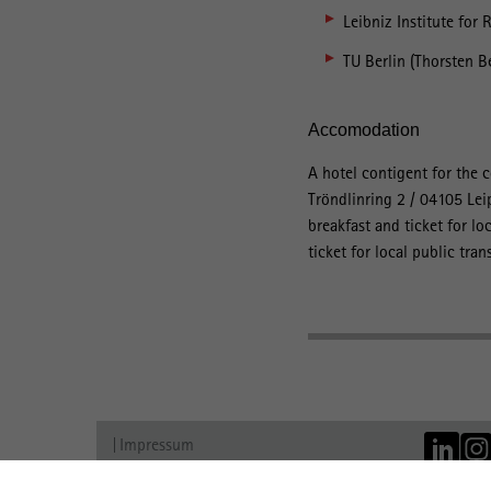
Leibniz Institute for
TU Berlin (Thorsten B
Accomodation
A hotel contigent for the co
Tröndlinring 2 / 04105 Lei
breakfast and ticket for lo
ticket for local public tr
Impressum
Datenschutz