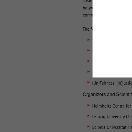
sustainable spatial alloca
between land-use-oriented 
community.
The following subjects and
Spatial allocation of
Spatial assessment of
Environmental and so
Governance of energy
(Un)Fairness, (in)jus
Organizers and Scientif
Helmholtz Centre for 
Leipzig University (T
Leibniz Universität H