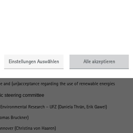
tion of renewable energy provision. The conference will foster the excha
energy research at the UFZ and the national and international scientifi
 topics will be discussed at the conference:
 renewable energies
 renewable energy potentials
Einstellungen Auswählen
Alle akzeptieren
cial impacts of renewable energy expansion
 landscapes
tice and (un)acceptance regarding the use of renewable energies
ic steering committee
Environmental Research – UFZ (Daniela Thrän, Erik Gawel)
homas Bruckner)
annover (Christina von Haaren)