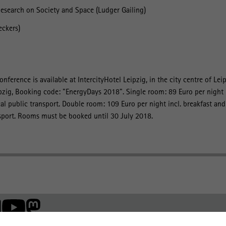
 Research on Society and Space (Ludger Gailing)
eckers)
nference is available at IntercityHotel Leipzig, in the city centre of Leip
pzig, Booking code: "EnergyDays 2018". Single room: 89 Euro per night i
cal public transport. Double room: 109 Euro per night incl. breakfast and
ansport. Rooms must be booked until 30 July 2018.
Mitglied der: