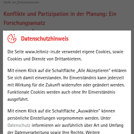
Grafik: jan_S/stock.adobe.com
Konflikte und Partizipation in der Planung: Ein
Forschungsansatz
IRS Dialog 2 | 2023
Datenschutzhinweis
Die Seite www.leibniz-irs.de verwendet eigene Cookies, sowie
Cookies und Dienste von Drittanbietern.
Mit einem Klick auf die Schaltfläche „Alle Akzeptieren“ erklären
Sie sich damit einverstanden. Ihr Einverständnis kann jederzeit
Grafik: jan_S/stock.adobe.com
mit Wirkung für die Zukunft widerrufen oder geändert werden.
Large-scale Projects and the Green Transition: Key
Funktionale Cookies werden auch ohne Ihr Einverständnis
Concepts and Outlook
ausgeführt.
IRS Dialog 1 | 2023
Mit einem Klick auf die Schaltfläche „Auswählen“ können
persönliche Einstellungen vorgenommen werden. Unter
This working paper addresses large-scale projects, often known as
Datenschutz
informieren wir ausführlich über Art und Umfang
megaprojects, and their disruptive effects on policy and planning.
der Datenverarbeitung sowie Ihre Rechte. Weitere