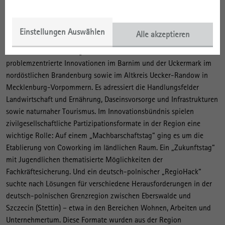
Innovationen zu unterstützen und diese zugleich wissenschaftlich
zu fundieren und einzuordnen, so dass Erfahrungen aus
Einzelprojekten strategisch weitergedacht und übertragen werden
Einstellungen Auswählen
Alle akzeptieren
können. Diese Rolle übernimmt das IRS etwa im
Innovationsbündnis „region 4.0“. Das Bündnis unterstützt
problemzentrierte Innovationen im Barnim und der Uckermark im
nordöstlichen Brandenburg sowie im Altkreis Uecker-Randow in
Mecklenburg-Vorpommern. Es adressiert die Handlungsfelder
Landwirtschaft und Ernährung, Daseinsvorsorge und Infrastrukturen
sowie naturnaher Tourismus. Im Innovationsbündnis spielen
zivilgesellschaftliche Partizipationsformate in der Region eine
wichtige Rolle: Auf einem „Machbarschaftstag“ ging es um die
Etablierung von Coworking im ländlichen Raum. Ein „Zukunftstag“
mit Jugendlichen thematisierte Möglichkeiten der
Fachkräftesicherung. Und ein deutsch-polnischer „RegioHack“
suchte nach Lösungen für verschiedene Herausforderungen in der
deutsch-polnischen Grenzregion zwischen Eberswalde und
Szczecin (Stettin) – etwa in den Bereichen Wohnen, Arbeiten und
Unternehmertum. Diese Formate wurden aus der Region