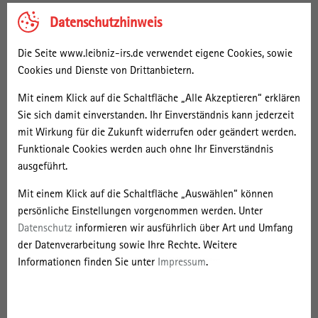
verfolgen. Ein Ergebnis der Studie war, dass die Wahrnehmung von
Datenschutzhinweis
Sozialunternehmen als wichtige Gestaltungsakteure im ländlichen
Raum noch verbesserbar ist. Die Autorinnen und Autoren
Die Seite www.leibniz-irs.de verwendet eigene Cookies, sowie
empfahlen deshalb unter anderem einen Dialogprozess zwischen
Cookies und Dienste von Drittanbietern.
Akteuren der Politik und Verwaltung sowie Sozialunternehmen.
Dieser Empfehlung kommt das MWAE nun nach, indem es
Mit einem Klick auf die Schaltfläche „Alle Akzeptieren“ erklären
gemeinsam mit Social Impact gGmbH, die ebenfalls an der
Sie sich damit einverstanden. Ihr Einverständnis kann jederzeit
Erarbeitung der Studie beteiligt war, ab Mai 2021 drei
mit Wirkung für die Zukunft widerrufen oder geändert werden.
Vertiefungsgespräche mit Sozialunternehmen und Vertreter*innen
Funktionale Cookies werden auch ohne Ihr Einverständnis
des Landes Brandenburg ausrichtet. Ralph Richter und Ariane Sept
ausgeführt.
nehmen als Sachverständige an diesen Gesprächen teil. Am Ende
Mit einem Klick auf die Schaltfläche „Auswählen“ können
des Dialogprozesses soll eine Roadmap mit Maßnahmen zur
persönliche Einstellungen vorgenommen werden. Unter
Verbesserung der Situation von Sozialunternehmen in Brandenburg,
Datenschutz
informieren wir ausführlich über Art und Umfang
unter Berücksichtigung der in der Studie gemachten
der Datenverarbeitung sowie Ihre Rechte. Weitere
Handlungsempfehlungen, vorliegen.
Informationen finden Sie unter
Impressum
.
Innovationsbündnis „region 4.0“
Weitere Projekte fokussieren sich darauf, das Organisieren von