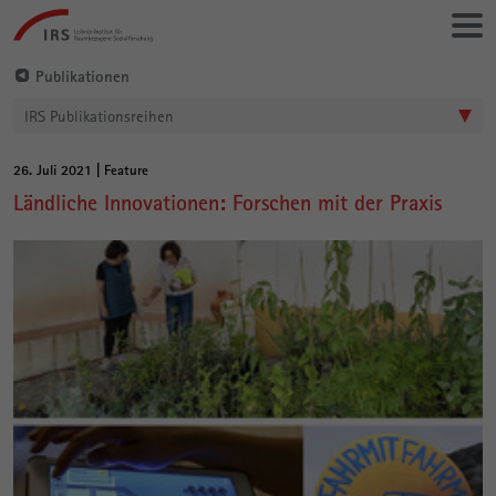
Gehe
Leibniz-
direkt
Institut
zu:
für
Publikationen
Raumbezogene
IRS Publikationsreihen
Sozialforschung
26. Juli 2021 | Feature
Hauptinhalt
Ländliche Innovationen: Forschen mit der Praxis