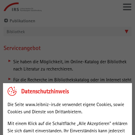
Gehe
Leibniz-
direkt
Institut
zu:
für
Publikationen
Raumbezogene
Bibliothek
Sozialforschung
Serviceangebot
Hauptinhalt
Sie haben die Möglichkeit, im Online-Katalog der Bibliothek
nach Literatur zu recherchieren.
Für die Recherche im Bibliothekskatalog oder im Internet steht
ein Computerterminal zur Verfügung.
Datenschutzhinweis
Aktuelle Neuerwerbungslisten werden auf unserer Homepage
Die Seite www.leibniz-irs.de verwendet eigene Cookies, sowie
als PDF-Datei zum Download zur Verfügung gestellt.
Cookies und Dienste von Drittanbietern.
Kopien aus Büchern und Zeitschriften können gegen ein
Entgelt angefertigt werden, soweit es der Erhaltungszustand
Mit einem Klick auf die Schaltfläche „Alle Akzeptieren“ erklären
der Vorlage zulässt.
Sie sich damit einverstanden. Ihr Einverständnis kann jederzeit