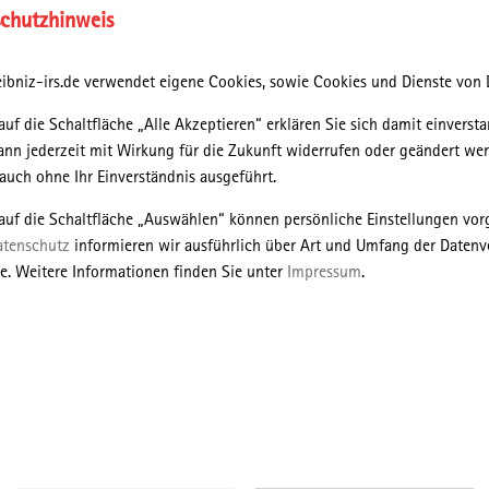
chutzhinweis
Grenzen ihres eigenen Wissens konfrontiert. Externe Expertise
kann
dabei helfen, vor, während und nach einer Krise gut
informierte Entscheidungen zu treffen.
Im Umgang mit Krisen
ibniz-irs.de verwendet eigene Cookies, sowie Cookies und Dienste von D
geht es nicht mehr allein darum, eine akute Bedrohung
auf die Schaltfläche „Alle Akzeptieren“ erklären Sie sich damit einversta
abzuwenden, sondern auch Krisenerfahrungen zu reflektieren
ann jederzeit mit Wirkung für die Zukunft widerrufen oder geändert we
und idealerweise Veränderungen vorzunehmen, um ein
uch ohne Ihr Einverständnis ausgeführt.
Wiederkehren der Krise zu verhindern. Auch Expert*Innen
können hierzu beitragen. Gelingt es, gestärkt aus einer Krise
 auf die Schaltfläche „Auswählen“ können persönliche Einstellungen v
herauszukommen, dann sprechen wir von einem
resilienten
atenschutz
informieren wir ausführlich über Art und Umfang der Datenv
Krisenumgang
.
e. Weitere Informationen finden Sie unter
Impressum
.
Über die Besonderheiten von Beratung in Krisen existieren
leider kaum Kenntnisse.
Diese Handreichung soll Experten*innen
darauf vorbereiten, in solchen Ausnahmesituationen adäquat zu
agieren. Sie kann in Nicht-Krisenzeiten als Vorbereitung auf
eine Aufgabe gelesen oder im Krisenfall zur schnellen
 einer Krise
herausgestellt, über die weitgehender Konsens