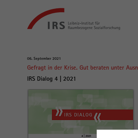
Gehe
Leibniz-
direkt
Institut
zu:
für
Raumbezogene
Sozialforschung
Hauptnavigation
06. September 2021
Hauptinhalt
Gefragt in der Krise. Gut beraten unter A
IRS Dialog 4 | 2021