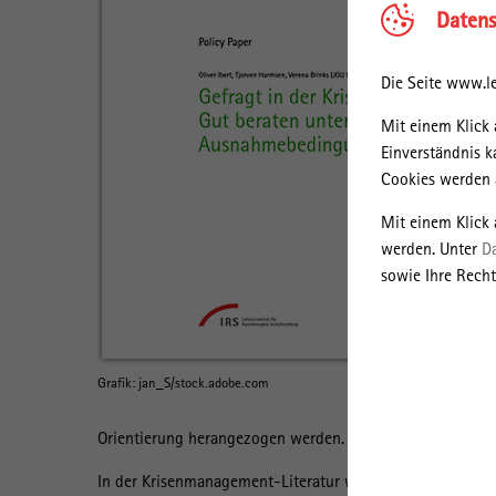
Datens
Die Seite www.le
Mit einem Klick 
Einverständnis k
Cookies werden a
Mit einem Klick
werden. Unter
D
sowie Ihre Recht
Grafik: jan_S/stock.adobe.com
Orientierung herangezogen werden.
In der Krisenmanagement-Literatur werden
vier Merkmale