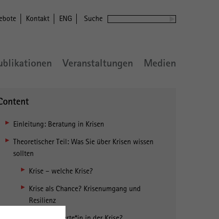
ebote
Kontakt
ENG
Suche
ublikationen
Veranstaltungen
Medien
Content
Einleitung: Beratung in Krisen
Theoretischer Teil: Was Sie über Krisen wissen
sollten
Krise – welche Krise?
Krise als Chance? Krisenumgang und
Resilienz
Wer ist Experte*in in der Krise?