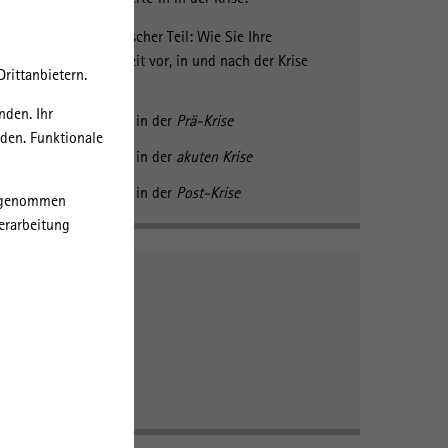
Handlungspraktischer Teil: Wie Sie Ihre
Beratungsfähigkeit vor, in und nach der Krise
rittanbietern.
stärken
nden. Ihr
Gut beraten in der
Prä-Krise
rden. Funktionale
Gut beraten in der
akuten Krise
Gut beraten in der
Post-Krise
orgenommen
erarbeitung
Autor*innen
Oliver Ibert
Tjorven Harmsen
Verena Brinks