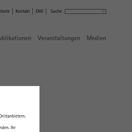
ebote
Kontakt
ENG
Suche
ublikationen
Veranstaltungen
Medien
elt
rittanbietern.
nden. Ihr