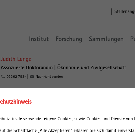
Stellenang
Institut
Forschung
Sammlungen
P
Judith Lange
Assoziierte Doktorandin |
Ökonomie und Zivilgesellschaft
|
03362 793-
Nachricht senden
Seit April 2025 ist Judith Lange wissenschaftliche Mitarbeiterin im
chutzhinweis
Forschungsschwerpunkt „Ökonomie und Zivilgesellschaft“ und entwick
im Rahmen der DFG-geförderten Emmy-Noether-
Nachwuchsforschergruppe „Grenzen und Gedächtnis"
ibniz-irs.de verwendet eigene Cookies, sowie Cookies und Dienste von D
ein Dissertationsprojekt. Zudem arbeitet sie als wissenschaftliche
iet Raumbezogene Transformations- und Sozialforschung der
auf die Schaltfläche „Alle Akzeptieren“ erklären Sie sich damit einversta