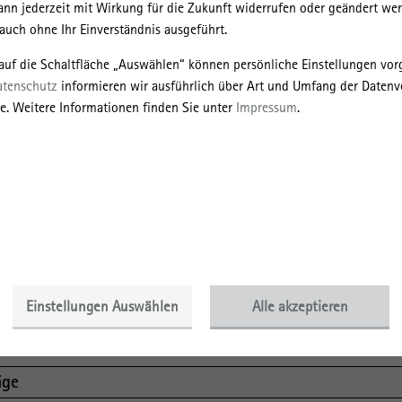
en Universität Cottbus-Senftenberg.
ann jederzeit mit Wirkung für die Zukunft widerrufen oder geändert we
uch ohne Ihr Einverständnis ausgeführt.
raphie absolvierte sie an der Friedrich-Alexander Universität Erlangen-
 zu materiellen und diskursiven Einbettungen planetarer Grenzen und
 auf die Schaltfläche „Auswählen“ können persönliche Einstellungen v
achelor in Kulturwirtschaft schloss sie mit einer Arbeit zu kulturellen
atenschutz
informieren wir ausführlich über Art und Umfang der Datenv
rhalb marginalisierter Regionen im politischen Umbruch ab.
e. Weitere Informationen finden Sie unter
Impressum
.
te sie an der Edinburgh Napier University sowie der Université Paris-
linären Kooperationen entwickelte Judith Lange außerdem verschiedene
 und Transferprojekte und sammelte als Alumna des Hochschulwettbew
innovativen Formaten der Wissenschaftskommunikation.
ationen nach Erscheinungsjahr
Einstellungen Auswählen
Alle akzeptieren
ationen nach Publikationstyp
äge