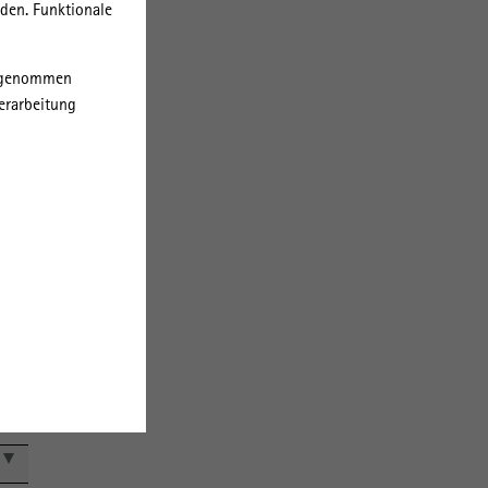
rden. Funktionale
orgenommen
 und
erarbeitung
Est
erbs