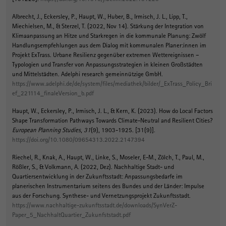
Albrecht, J., Eckersley, P.
, Haupt, W.
, Huber, B.
, Irmisch, J. L.
, Lipp, T.,
Miechielsen, M., & Sterzel, T. (2022, Nov 14).
Stärkung der Integration von
Klimaanpassung an Hitze und Starkregen in die kommunale Planung: Zwölf
Handlungsempfehlungen aus dem Dialog mit kommunalen Planer:innen im
Projekt ExTrass. Urbane Resilienz gegenüber extremen Wettereignissen –
Typologien und Transfer von Anpassungsstrategien in kleinen Großstädten
und Mittelstädten
. Adelphi research gemeinnützige GmbH.
https://www.adelphi.de/de/system/files/mediathek/bilder/_ExTrass_Policy_Bri
ef_221114_finaleVersion_b.pdf
Haupt, W.
, Eckersley, P.
, Irmisch, J. L.
, & Kern, K.
(2023).
How do Local Factors
Shape Transformation Pathways Towards Climate-Neutral and Resilient Cities?
European Planning Studies
,
31
(9), 1903-1925. [31(9)].
https://doi.org/10.1080/09654313.2022.2147394
Riechel, R., Knak, A.
, Haupt, W.
, Linke, S., Moseler, E-M., Zölch, T., Paul, M.,
Rößler, S., & Volkmann, A. (2022, Dez).
Nachhaltige Stadt- und
Quartiersentwicklung in der Zukunftsstadt: Anpassungsbedarfe im
planerischen Instrumentarium seitens des Bundes und der Länder: Impulse
aus der Forschung
. Synthese- und Vernetzungsprojekt Zukunftsstadt.
https://www.nachhaltige-zukunftsstadt.de/downloads/SynVerZ-
Paper_5_NachhaltQuartier_Zukunfststadt.pdf