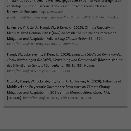
Thieken, A. (2024).
Urbane Resilienz gegenüber extremen Wetterereignissen
verstetigen – Abschlussbericht des Forschungsvorhabens ExTrass-V
.
Universität Potsdam.
https://www.uni-
potsdam.de/fileadmin/projects/extrass/1-BMBF-Fkz-01LR2014A-E_final.pdf
Eckersley, P., Otto, A.
, Haupt, W.
, & Kern, K.
(2025).
Climate Capacity in
Medium-sized German Cities: (how) do Smaller Municipalities Implement
Mitigation and Adaptation Policies?
npj Climate Action
, (4), [62].
https://doi.org/10.1038/s44168-025-00259-w
Haupt, W.
, Eckersley, P.
, & Kern, K.
(2026).
Deutsche Städte im Klimawandel:
Herausforderungen für Politik, Verwaltung und Gesellschaft
. (Modernisierung
des öffentlichen Sektors / Sonderband ; 59; Nr. 59). Nomos.
https://doi.org/10.5771/9783748956006
Otto, A.
, Haupt, W.
, Eckersley, P.
, Kern, K.
, & Thieken, A. (2026).
Influence of
Multilevel and Polycentric Governance Structures on Climate Change
Mitigation and Adaptation in 209 German Municipalities
.
Cities
,
178
,
[107330].
https://doi.org/10.1016/j.cities.2026.107330