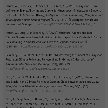
Haupt, W.
, Eckersley, P.
, Irmisch, J. L.
, & Kern, K.
(2023).
Fridays for Future
auf lokaler Ebene: Aktivität und Stärke der Ortsgruppen in deutschen Städten
.
in J. Pollex, & A. Soßdorf (Hrsg.),
Fridays for Future: Einordnung, Rezeption und
Wirkung der neuen Klimabewegung
(S. 213–240). (Bürgergesellschaft und
Demokratie). Springer.
https://doi.org/10.1007/978-3-658-41447-4_10
Haupt, W.
, Laug, L., & Eckersley, P. (2025).
Structure, Agency and Local
Climate Governance: How do Individual Actors Exploit Local Contexts to Shape
Policymaking in Smaller Cities and Towns?
Regional Studies
,
59
(1),
[2354384].
https://doi.org/10.1080/00343404.2024.2354384
Eckersley, P.
, Haupt, W.
, & Kern, K.
(2025).
Assessing the Impact of Fridays for
Future on Climate Policy and Policymaking in German Cities
.
Journal of
Environmental Policy and Planning
,
27
(3), 280-293.
https://doi.org/10.1080/1523908X.2025.2466821
Otto, A.
, Haupt, W.
, Eckersley, P.
, Kern, K.
, & Thieken, A. (2025).
Dynamism
and Stasis in the Climate Policies of German Cities between 2018 and 2022
.
Mitigation and Adaptation Strategies for Global Change
,
30
(5), [30].
https://doi.org/10.1007/s11027-025-10218-9
Otto, A., Berghäuser, L., Brauer, C.
, Haupt, W.
, Huber, B., Ibach, S., Michielsen,
M., Rocker, P., Rohmer, A., Rose, C., Schmidt, K., Sterzel, T., Wilkens, M., &