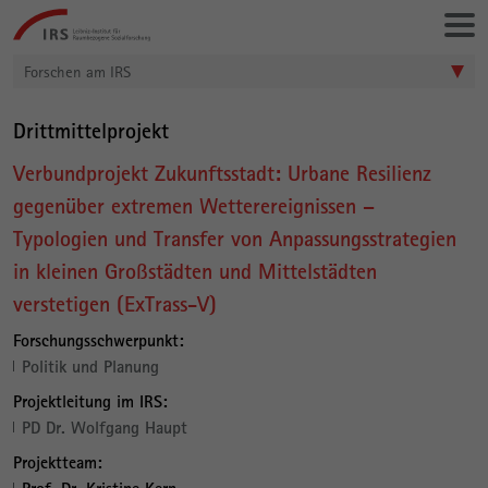
Gehe
Leibniz-
direkt
Institut
zu:
für
Forschen am IRS
Raumbezogene
Sozialforschung
Drittmittelprojekt
Verbundprojekt Zukunftsstadt: Urbane Resilienz
gegenüber extremen Wetterereignissen –
Typologien und Transfer von Anpassungsstrategien
in kleinen Großstädten und Mittelstädten
verstetigen (ExTrass-V)
Forschungsschwerpunkt:
Politik und Planung
Projektleitung im IRS:
PD Dr. Wolfgang Haupt
Projektteam: