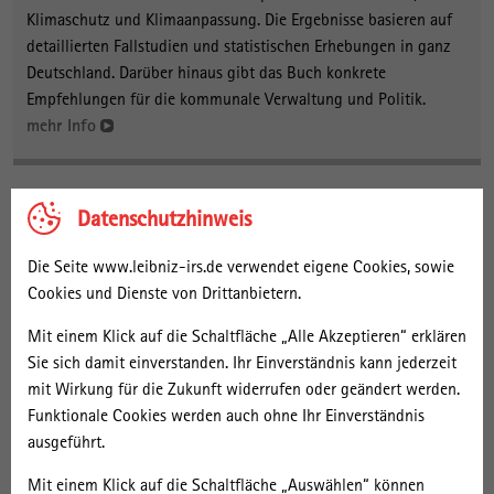
Klimaschutz und Klimaanpassung. Die Ergebnisse basieren auf
detaillierten Fallstudien und statistischen Erhebungen in ganz
Deutschland. Darüber hinaus gibt das Buch konkrete
Empfehlungen für die kommunale Verwaltung und Politik.
mehr Info
Datenschutzhinweis
Links
ExTrass Verbundwebsite
Die Seite www.leibniz-irs.de verwendet eigene Cookies, sowie
Cookies und Dienste von Drittanbietern.
Mit einem Klick auf die Schaltfläche „Alle Akzeptieren“ erklären
Publikationen
Sie sich damit einverstanden. Ihr Einverständnis kann jederzeit
mit Wirkung für die Zukunft widerrufen oder geändert werden.
Otto, A.
, Kern, K.
, Haupt, W.
, Eckersley, P., & Thieken, A. (2021).
Ranking Local
Funktionale Cookies werden auch ohne Ihr Einverständnis
Climate Policy: Assessing the Mitigation and Adaptation Activities of 104
German Cities
.
Climatic Change
,
167
(1-2), [5].
ausgeführt.
https://doi.org/10.1007/s10584-021-03142-9
Mit einem Klick auf die Schaltfläche „Auswählen“ können