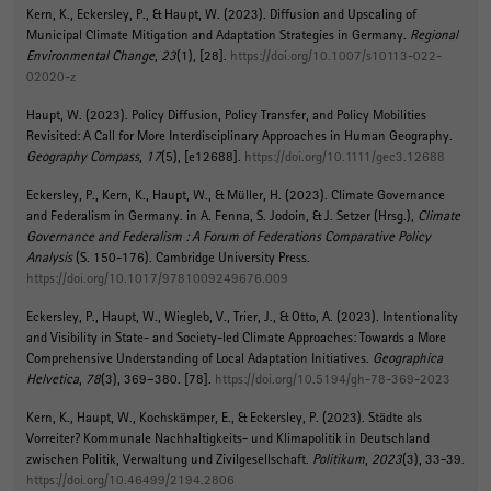
Kern, K.
, Eckersley, P.
, & Haupt, W.
(2023).
Diffusion and Upscaling of
Municipal Climate Mitigation and Adaptation Strategies in Germany
.
Regional
Environmental Change
,
23
(1), [28].
https://doi.org/10.1007/s10113-022-
02020-z
Haupt, W.
(2023).
Policy Diffusion, Policy Transfer, and Policy Mobilities
Revisited: A Call for More Interdisciplinary Approaches in Human Geography
.
Geography Compass
,
17
(5), [e12688].
https://doi.org/10.1111/gec3.12688
Eckersley, P.
, Kern, K.
, Haupt, W.
, & Müller, H. (2023).
Climate Governance
and Federalism in Germany
. in A. Fenna, S. Jodoin, & J. Setzer (Hrsg.),
Climate
Governance and Federalism : A Forum of Federations Comparative Policy
Analysis
(S. 150-176). Cambridge University Press.
https://doi.org/10.1017/9781009249676.009
Eckersley, P.
, Haupt, W.
, Wiegleb, V., Trier, J., & Otto, A. (2023).
Intentionality
and Visibility in State- and Society-led Climate Approaches: Towards a More
Comprehensive Understanding of Local Adaptation Initiatives
.
Geographica
Helvetica
,
78
(3), 369–380. [78].
https://doi.org/10.5194/gh-78-369-2023
Kern, K.
, Haupt, W.
, Kochskämper, E.
, & Eckersley, P. (2023).
Städte als
Vorreiter? Kommunale Nachhaltigkeits- und Klimapolitik in Deutschland
zwischen Politik, Verwaltung und Zivilgesellschaft
.
Politikum
,
2023
(3), 33-39.
https://doi.org/10.46499/2194.2806