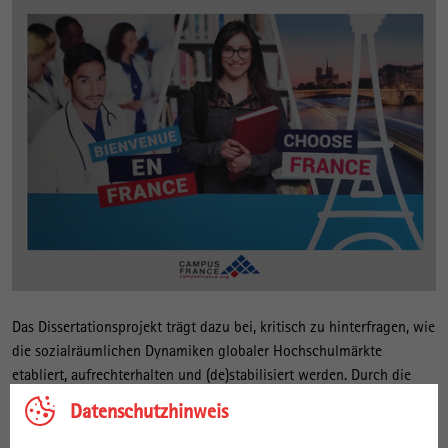
Das Dissertationsprojekt trägt dazu bei, kritisch zu hinterfragen, wie
die sozialräumlichen Dynamiken globaler Hochschulmärkte
etabliert, aufrechterhalten und (de)stabilisiert werden. Durch die
empirische Fallstudie von französischen Offshore Campusen
Datenschutzhinweis
(Zweigstellen Hochschulen) und einen kulturökonomisch
geographischen Ansatz wird in der Doktorarbeit untersucht: a)