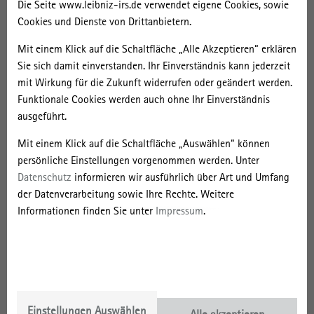
Die Seite www.leibniz-irs.de verwendet eigene Cookies, sowie
welche Diskurse und Strategien unterstützen die Entwicklung
Cookies und Dienste von Drittanbietern.
französischer Offshore Campuse, b) welche Geographien durch
Mit einem Klick auf die Schaltfläche „Alle Akzeptieren“ erklären
diese Strategien (re)produziert werden und c) für wen diese
Sie sich damit einverstanden. Ihr Einverständnis kann jederzeit
Strategien gemacht sind. Die kumulative Dissertation ergründet
mit Wirkung für die Zukunft widerrufen oder geändert werden.
unter anderem wie privatwirtschaftliche Strategien von
Funktionale Cookies werden auch ohne Ihr Einverständnis
Hochschulanbietern und post-koloniale französische
ausgeführt.
Migrationspolitik in Campussen in Afrika aufeinandertreffen.
Mit einem Klick auf die Schaltfläche „Auswählen“ können
Die Dissertation wird von Dr. Jana Kleibert am Fachbereich
persönliche Einstellungen vorgenommen werden. Unter
Geographie der Humboldt Universität zu Berlin betreut.
Datenschutz
informieren wir ausführlich über Art und Umfang
der Datenverarbeitung sowie Ihre Rechte. Weitere
Publikationen
Informationen finden Sie unter
Impressum
.
Kleibert, J. M.
, Rottleb, T., Schulze, M., & Bobée, A. (2021, Jun 10).
Strategy
First: Ten Questions to Answer before Starting an International Campus
.
Leibniz Institute for Research on Society and Space.
https://leibniz-
irs.de/fileadmin/user_upload/IRS_Dialog_Transferpublikationen/IRS_Dialog_Po
licy_Paper_2-2021.pdf
Einstellungen Auswählen
Kleibert, J. M.
, Schulze, M., Rottleb, T., & Bobée, A. (2023).
(Trans-)Regional