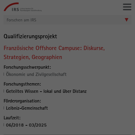
Gehe
Leibniz-
direkt
Institut
zu:
für
Forschen am IRS
Raumbezogene
Sozialforschung
Qualifizierungsprojekt
Französische Offshore Campuse: Diskurse,
Strategien, Geographien
Forschungsschwerpunkt:
Ökonomie und Zivilgesellschaft
Forschungsthemen:
Geteiltes Wissen - lokal und über Distanz
Förderorganisation:
Leibniz-Gemeinschaft
Laufzeit:
06/2018 - 03/2025