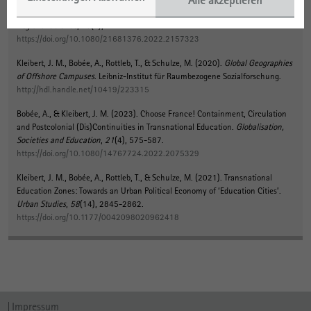
Alle akzeptieren
Embeddedness and the Resilience of Offshore Campuses
.
Regional Studies,
Regional Science
,
10
(1), 23-32.
https://doi.org/10.1080/21681376.2022.2157323
Kleibert, J. M.
, Bobée, A., Rottleb, T., & Schulze, M. (2020).
Global Geographies
of Offshore Campuses
. Leibniz-Institut für Raumbezogene Sozialforschung.
http://hdl.handle.net/10419/223315
Bobée, A.
, & Kleibert, J. M.
(2023).
Choose France! Containment, Circulation
and Postcolonial (Dis)Continuities in Transnational Education
.
Globalisation,
Societies and Education
,
21
(4), 575-587.
https://doi.org/10.1080/14767724.2022.2075329
Kleibert, J. M.
, Bobée, A., Rottleb, T., & Schulze, M. (2021).
Transnational
Education Zones: Towards an Urban Political Economy of ‘Education Cities’
.
Urban Studies
,
58
(14), 2845-2862.
https://doi.org/10.1177/0042098020962418
Impressum