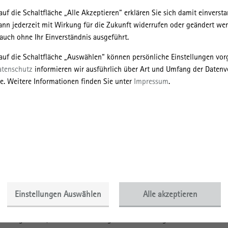
auf die Schaltfläche „Alle Akzeptieren“ erklären Sie sich damit einversta
ann jederzeit mit Wirkung für die Zukunft widerrufen oder geändert we
uch ohne Ihr Einverständnis ausgeführt.
 auf die Schaltfläche „Auswählen“ können persönliche Einstellungen v
atenschutz
informieren wir ausführlich über Art und Umfang der Datenv
e. Weitere Informationen finden Sie unter
Impressum
.
71-008
 Pendler*innen, Saisonarbeitskräfte oder die Verheißung auf
in Bewegung. Sie bewegen sich zum Arbeiten, oder werden – mit
lt Arbeit eine besondere Form der Teilhabe an lokalen
ehört nicht dazu, wer eine „richtige“ Arbeit hat, sei angekommen
ionenübergreifend als einer der zentralen Antriebe der
ten und prägte damit auf verschiedenen Ebenen – vom Alltag bis
Europa.
Einstellungen Auswählen
Alle akzeptieren
verbunds „Wert der Vergangenheit“ untersucht, wie
n und diese umgekehrt Raumvorstellungen prägen“. Der Fokus
seinen globalen, kolonialen und migrantischen Bezügen. Der