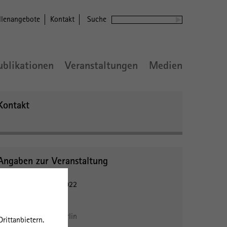
llenangebote
Kontakt
Suche
ublikationen
Veranstaltungen
Medien
Kontakt
Angaben zur Veranstaltung
17. - 18. November 2022
Veranstaltungsort:
Centre Français Berlin
rittanbietern.