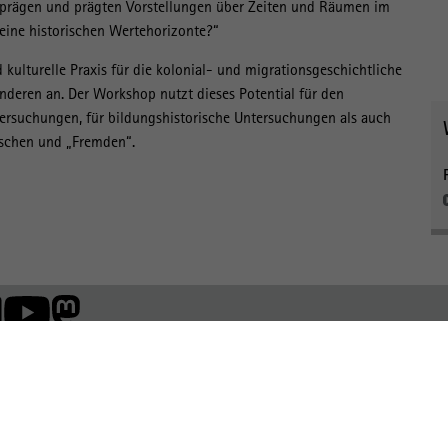
e prägen und prägten Vorstellungen über Zeiten und Räumen im
seine historischen Wertehorizonte?“
 kulturelle Praxis für die kolonial- und migrationsgeschichtliche
deren an. Der Workshop nutzt dieses Potential für den
ersuchungen, für bildungshistorische Untersuchungen als auch
ischen und „Fremden“.
Mitglied der: