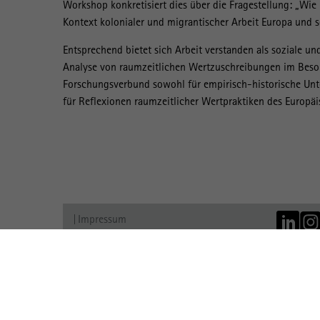
Workshop konkretisiert dies über die Fragestellung: „Wi
Kontext kolonialer und migrantischer Arbeit Europa und 
Entsprechend bietet sich Arbeit verstanden als soziale und
Analyse von raumzeitlichen Wertzuschreibungen im Beson
Forschungsverbund sowohl für empirisch-historische Unt
für Reflexionen raumzeitlicher Wertpraktiken des Europä
Impressum
Datenschutz