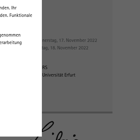
Seminarraum 117
nden. Ihr
Müllerstrasse 74
rden. Funktionale
13349 Berlin
zum Programm
orgenommen
Zoom-Link für Donnerstag, 17. November 2022
erarbeitung
Zoom-Link für Freitag, 18. November 2022
Organisation:
Dr. Daniel Hadwiger | IRS
Dr. Sebastian Dorsch | Universität Erfurt
Veranstalter:
IRS
Centre Français Berlin