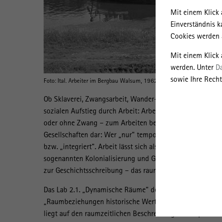
Mit einem Klick 
Einverständnis k
Cookies werden a
Mit einem Klick
werden. Unter
D
sowie Ihre Recht
Foto: Ital. Arbeiter im Bergbau Walsum, 1962. BA, B 145 Bild-F0130
Ob Sklaverei, Zwangsarbeit, Wander- oder „Gastarbeiter“,
sozialen Aufstieg durch Arbeit: Arbeit bringt Menschen 
oder ohne Zwang – zum Arbeiten bewegt. Gleichzeitig stel
Gesellschaften dar: Wer „nur“ temporär „hier“ arbeitet, g
bzw. „integriert“. Arbeit lässt sich also epochen- und reg
sogenannten Kolonialisierung und Globalisierung betrach
zur Geschichtsschreibung – das raumzeitliche Ordnen in 
Das Lab 2.1. „Dynamische Räume“ des Leibniz-Forschungs
„Raumbeziehungen historische Wertehorizonte bestimme
liegt auf den raumzeitlichen Beschreibungen Europas in 