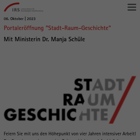
Gehe
Leibniz-
direkt
Institut
zu:
für
06. Oktober | 2023
Hauptinhalt
Raumbezogene
Portaleröffnung "Stadt-Raum-Geschichte"
Sozialforschung
Mit Ministerin Dr. Manja Schüle
Feiern Sie mit uns den Höhepunkt von vier Jahren intensiver Arbeit!