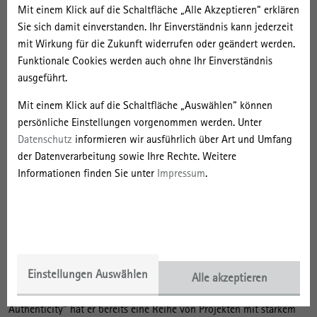
Mit einem Klick auf die Schaltfläche „Alle Akzeptieren“ erklären
Sie sich damit einverstanden. Ihr Einverständnis kann jederzeit
Fast täglich kommen neue Schätze ins Archiv, zuletzt eine große
mit Wirkung für die Zukunft widerrufen oder geändert werden.
Sammlung von Detailplänen zum Palast der Republik, zu den
Funktionale Cookies werden auch ohne Ihr Einverständnis
Fachwerkbauten in den Dörfern der DDR oder zur Innengestaltung
ausgeführt.
des Wohn- und Kinderkaufhauses „Haus des Kindes“ der
Innengestalterin Ursula Schneider und stehen vor Ort für
Mit einem Klick auf die Schaltfläche „Auswählen“ können
Wissenschaft und Lehre, für Schulprojekte und die interessierte
persönliche Einstellungen vorgenommen werden. Unter
Öffentlichkeit zur Verfügung. Noch immer ist der allergrößte Teil
Datenschutz
informieren wir ausführlich über Art und Umfang
der Bestände der Wissenschaftlichen Sammlungen nicht
der Datenverarbeitung sowie Ihre Rechte. Weitere
digitalisiert. Doch ein vielversprechender Anfang ist gemacht und
Informationen finden Sie unter
Impressum
.
nach und nach werden immer mehr Materialien auch digital zur
Verfügung gestellt und können bequem online recherchiert und
bestellt werden.
Das Portal „Stadt-Raum-Geschichte“ ist nur ein Teil der
Digitalstrategie des Forschungsschwerpunkts „Zeitgeschichte und
Einstellungen Auswählen
Archiv“: Mit den
Alle akzeptieren
Projekten „Stadtwende“, „Zwangsräume“ und „Urban
Authenticity“ hat er bereits eine Reihe von Projekten mit starkem