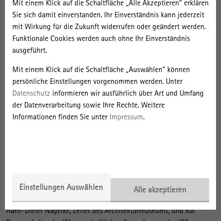
Mit einem Klick auf die Schaltfläche „Alle Akzeptieren“ erklären
originalen Zeichnungen vertieft wird. Hier hatte der aus Böhmen
Sie sich damit einverstanden. Ihr Einverständnis kann jederzeit
stammende Hartmann erstmals 1938 im Büro des Architekten
mit Wirkung für die Zukunft widerrufen oder geändert werden.
Henry König gearbeitet. Noch in hohem Alter verfolgte er mit
Funktionale Cookies werden auch ohne Ihr Einverständnis
großem Interesse die städtebauliche Entwicklung Berlins, das nun
ausgeführt.
wieder als Ganzes Regierungssitz war.
Mit einem Klick auf die Schaltfläche „Auswählen“ können
Auf der Grundlage seines umfangreichen Nachlasses haben die
persönliche Einstellungen vorgenommen werden. Unter
Wissenschaftlichen Sammlungen zur Bau- und Planungsgeschichte
Datenschutz
informieren wir ausführlich über Art und Umfang
der DDR des Leibniz-Instituts für Raumbezogene Sozialforschung
der Datenverarbeitung sowie Ihre Rechte. Weitere
(IRS) in Erkner bei Berlin eine Ausstellung über Egon Hartmann
Informationen finden Sie unter
Impressum
.
erstellt. Sie wurde 2018 zuerst im Thüringer Landtag in Erfurt
präsentiert, dessen Verwaltungshochhaus von Hartmann 1950/51
entworfen und ausgeführt wurde (als erstes Hochhaus der DDR).
Anlässlich seines 100. Geburtstags wird die Ausstellung 2019 in
drei weiteren Städten gezeigt, in denen Hartmann als Architekt
bzw. Stadtplaner Spuren hinterlassen hat: in Berlin, Mainz und
Einstellungen Auswählen
Alle akzeptieren
München.
Hans-Dieter Nägelke, Leiter des Architekturmuseums, und Kai