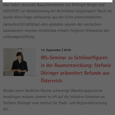
Was haben deutsche Bauunternehmen wie Bilfinger Berger und
HOCHTIEF zur Globalisierung der Architektur beigetragen? Noch nie
wurde diese Frage umfassend, aus der Sicht unterschiedlicher…
/aktuelles/2019/09/auf-den-globalen-spuren-der-deutschen-
bauindustrie-monika-motylinska-erhaelt-freigeist-fellowship-der-
volkswagenstiftung
13. September | 2019
IRS-Seminar zu Schlüsselfiguren
in der Raumentwicklung: Stefanie
Döringer präsentiert Befunde aus
Österreich
Gerade wenn ländliche Räume schwierige Wandlungsprozesse
bewältigen müssen, kommt es oft auf die Initiative Einzelner an.
Stefanie Döringer vom Institut für Stadt- und Regionalforschung
der…