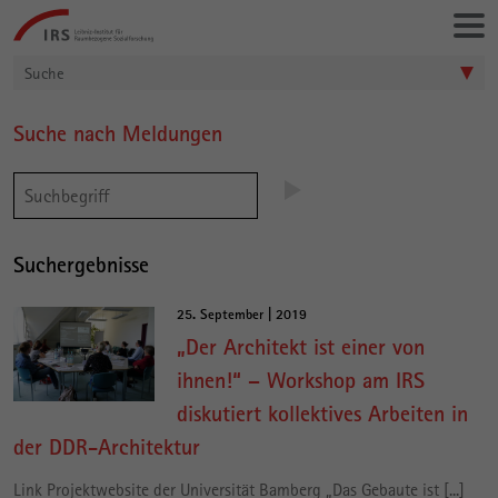
Gehe
Leibniz-
direkt
Institut
zu:
für
Suche
Raumbezogene
Sozialforschung
Suche nach Meldungen
Hauptinhalt
Suchergebnisse
25. September | 2019
„Der Architekt ist einer von
ihnen!“ – Workshop am IRS
diskutiert kollektives Arbeiten in
der DDR-Architektur
Link Projektwebsite der Universität Bamberg „Das Gebaute ist [...]