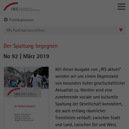
Gehe
Leibniz-
direkt
Institut
zu:
für
Publikationen
Raumbezogene
IRS Publikationsreihen
Sozialforschung
Der Spaltung begegnen
Hauptinhalt
No 92 | März 2019
Mit dieser Ausgabe von „IRS aktuell“
wenden wir uns einem Gegenstand
von besonders hoher gesellschaftlicher
Aktualität zu. Weithin wird eine
zunehmende soziale und kulturelle
Spaltung der Gesellschaft konstatiert,
die auch entlang räumlicher
Trennlinien verläuft: zwischen Stadt
und Land, zwischen Ost und West,