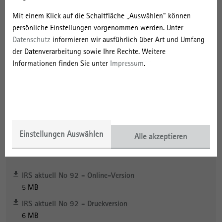
Mit einem Klick auf die Schaltfläche „Auswählen“ können
Aus dem Inhalt
persönliche Einstellungen vorgenommen werden. Unter
Datenschutz
informieren wir ausführlich über Art und Umfang
Polarisierung – neue Antworten gesucht
der Datenverarbeitung sowie Ihre Rechte. Weitere
Informationen finden Sie unter
Impressum
.
Zuwanderung – wie Städte reagieren
Gleichwertigkeit – ein Agendavorschlag
Gerechtigkeit – Stadt-Land-Ausgleich im Fokus
Einstellungen Auswählen
Alle akzeptieren
Download
IRS aktuell No 92 - Online-Version
5 MB
IRS aktuell No 92 - Druckversion
6 MB