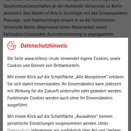
Geschichtswissenschaften an der Humboldt-Universität zu Berlin
absolviert. Den Master of Arts in Soziologie mit den Schwerpunkten
Planungs- und Stadtsoziologie erwarb er an der Technischen
Universität Berlin. Gegenstand seiner Masterarbeit waren
Fallstudien historischer Autenthentisierung in angespannten
Wohnungsmärkten in Berlin. Parallel zu seinem Studium war er
Datenschutzhinweis
unter anderem an der Humboldt-Universität als wissenschaftlicher
Mitarbeiter im „Stadtlabor für multimodale Anthropologie“ tätig
Die Seite www.leibniz-irs.de verwendet eigene Cookies, sowie
und später am Leibniz-Institut für raumbezogene Sozialforschung
Cookies und Dienste von Drittanbietern.
(IRS) an Forschungsprojekten wie „Sozialräumliche Disparitäten
und Ausgleichspolitiken in Städten der DDR und der BRD“ oder
Mit einem Klick auf die Schaltfläche „Alle Akzeptieren“ erklären
„Urban Authenticity“. Nach Abschluss seines Studiums arbeitete
Sie sich damit einverstanden. Ihr Einverständnis kann jederzeit
Paul Seidel bis 2025 als wissenschaftlicher Mitarbeiter, fachlicher
mit Wirkung für die Zukunft widerrufen oder geändert werden.
Berater und stellvertretender Büroleiter bei der wohnungs- und
Funktionale Cookies werden auch ohne Ihr Einverständnis
baupolitischen Sprecherin von Bündnis 90/Die Grünen im
ausgeführt.
Bundestag.
Mit einem Klick auf die Schaltfläche „Auswählen“ können
persönliche Einstellungen vorgenommen werden. Unter
Aktuelles
Datenschutz
informieren wir ausführlich über Art und Umfang