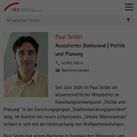
Gehe
Leibniz-
direkt
Institut
zu:
für
Mitarbeiter*innen
Raumbezogene
Sozialforschung
P
Paul Seidel
a
Assoziierter Doktorand |
Politik
und Planung
u
l
03362 793-0
Nachricht senden
S
e
Seit Juni 2025 ist Paul Seidel als
i
wissenschaftlicher Mitarbeiter im
d
Forschungsschwerpunkt „Politik und
e
Planung“ in der Forschungsgruppe „Stadtentwicklungspolitiken“
tätig. Im Kontext des neuen Leitprojektes „Urbane Wärmewende“
l
befasst er sich mit der Untersuchung von Großwohnsiedlungen.
Paul Seidel hat seinen Bachelor in Europäischer Ethnologie und