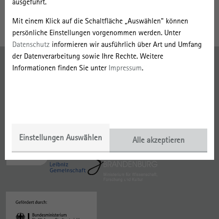
ausgeführt.
Politikwissenschaft und Russisch in Berlin und Moskau.
Mit einem Klick auf die Schaltfläche „Auswählen“ können
persönliche Einstellungen vorgenommen werden. Unter
Datenschutz
informieren wir ausführlich über Art und Umfang
der Datenverarbeitung sowie Ihre Rechte. Weitere
Impressum
Informationen finden Sie unter
Impressum
.
Datenschutz
Gefördert mit:
Mitglied der:
Einstellungen Auswählen
Alle akzeptieren