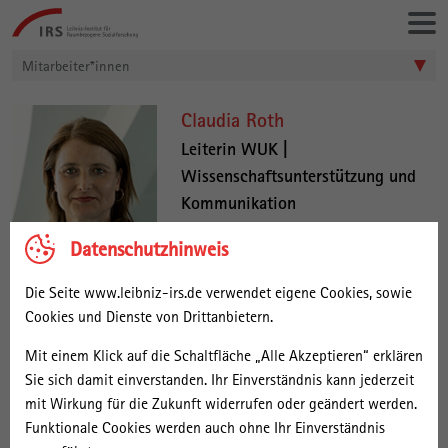
Gehe
Leibniz-
direkt
Institut
zu:
für
Mitarbeiter*innen
Raumbezogene
Sozialforschung
C
Claudia Roth
l
Leiterin WUK |
Wissenschaftsunterstützung und
a
Kommunikation
u
03362 793-161
d
Datenschutzhinweis
Nachricht senden
i
Die Seite www.leibniz-irs.de verwendet eigene Cookies, sowie
a
Claudia Roth leitet seit Juli 2025 den
Cookies und Dienste von Drittanbietern.
R
zentralen Bereich
Mit einem Klick auf die Schaltfläche „Alle Akzeptieren“ erklären
o
Wissenschaftsunterstützung und Kommunikation am IRS. Die
Sie sich damit einverstanden. Ihr Einverständnis kann jederzeit
gelernte Journalistin war zuletzt stellvertretende Leiterin der
t
mit Wirkung für die Zukunft widerrufen oder geändert werden.
Abteilung Kommunikation am Wissenschaftszentrum Berlin für
h
Funktionale Cookies werden auch ohne Ihr Einverständnis
Sozialforschung (WZB). Claudia Roth studierte Geschichte,