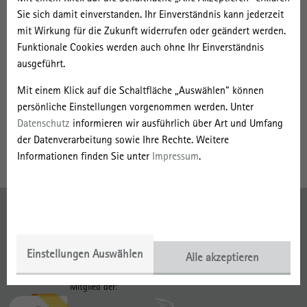
Sie sich damit einverstanden. Ihr Einverständnis kann jederzeit
mit Wirkung für die Zukunft widerrufen oder geändert werden.
Publikationen
Funktionale Cookies werden auch ohne Ihr Einverständnis
Krivy, M., & Ma, L. (Hrsg.) (2023).
ausgeführt.
Theorizing Gentrification from Berlin: An
Interview with Matthias Bernt
. in T. Kaminer, L. Ma, & H. Runting (Hrsg.),
Urbanizing Suburbia: Hyper-Gentrification, the Financialization of Housing
Mit einem Klick auf die Schaltfläche „Auswählen“ können
and the Remaking of the Outer European City
(S. 141-154). Jovis.
persönliche Einstellungen vorgenommen werden. Unter
https://doi.org/10.1515/9783868598735
Datenschutz
informieren wir ausführlich über Art und Umfang
der Datenverarbeitung sowie Ihre Rechte. Weitere
Informationen finden Sie unter
Impressum
.
Impressum
Datenschutz
Einstellungen Auswählen
Alle akzeptieren
Gefördert mit:
Mitglied der: