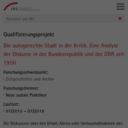
Gehe
Leibniz-
direkt
Institut
zu:
für
Forschen am IRS
Raumbezogene
Sozialforschung
Qualifizierungsprojekt
Die autogerechte Stadt in der Kritik. Eine Analyse
der Diskurse in der Bundesrepublik und der DDR seit
1950
Forschungsschwerpunkt:
Zeitgeschichte und Archiv
Forschungsthemen:
Neue soziale Praktiken
Laufzeit:
07/2015 - 07/2018
Die Diskussion über den Erhalt, Abriss oder Umbaumaßnahmen des